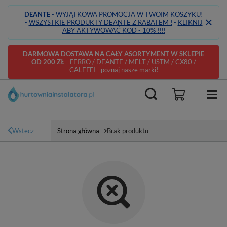
DEANTE
- WYJĄTKOWA PROMOCJA W TWOIM KOSZYKU!
-
WSZYSTKIE PRODUKTY DEANTE Z RABATEM !
-
KLIKNIJ
ABY AKTYWOWAĆ KOD - 10% !!!!
DARMOWA DOSTAWA NA CAŁY ASORTYMENT W SKLEPIE
OD 200 ZŁ
-
FERRO / DEANTE / MELT / USTM / CX80 /
CALEFFI - poznaj nasze marki!
Wstecz
Strona główna
Brak produktu