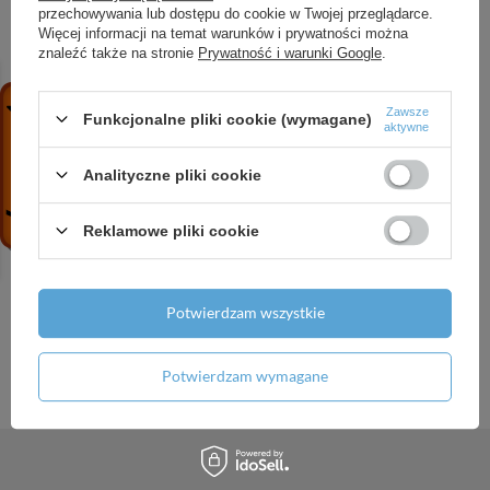
przechowywania lub dostępu do cookie w Twojej przeglądarce.
Więcej informacji na temat warunków i prywatności można
znaleźć także na stronie
Prywatność i warunki Google
.
Zapisz się do naszego
Zawsze
Funkcjonalne pliki cookie (wymagane)
aktywne
newslettera
Analityczne pliki cookie
Zapisz się
Reklamowe pliki cookie
Wyrażam zgodę na przetwarzanie podanych powyżej danych
osobowych w celu otrzymywania newslettera
Wyrażam zgodę na otrzymywanie informacji handlowych o
Potwierdzam wszystkie
wybranych produktach i promocjach
Potwierdzam wymagane