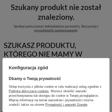
Szukany produkt nie został
znaleziony.
Spróbuj sprecyzować dokładniejsze parametry. Skorzystaj z
wyszukiwarki zaawansowanej
.
SZUKASZ PRODUKTU,
KTÓREGO NIE MAMY W
OFERCIE?
Konfiguracja zgód
Jeśli nie znalazłeś w naszej ofercie produktu, a chciałbyś kupić go w
naszym sklepie, możesz skorzystać ze specjalnego formularza i przesłać
Dbamy o Twoją prywatność
nam opis szukanego przedmiotu. Aby móc to zrobić musisz być
zalogowany
.
Sklep korzysta z plików cookie w celu realizacji usług zgodnie z
Polityką dotyczącą cookies
. Możesz określić warunki
przechowywania lub dostępu do cookie w Twojej przeglądarce.
Więcej informacji na temat warunków i prywatności można
znaleźć także na stronie
Prywatność i warunki Google
.