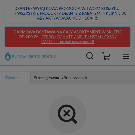
DEANTE
- WYJĄTKOWA PROMOCJA W TWOIM KOSZYKU!
-
WSZYSTKIE PRODUKTY DEANTE Z RABATEM !
-
KLIKNIJ
ABY AKTYWOWAĆ KOD - 10% !!!!
DARMOWA DOSTAWA NA CAŁY ASORTYMENT W SKLEPIE
OD 200 ZŁ
-
FERRO / DEANTE / MELT / USTM / CX80 /
CALEFFI - poznaj nasze marki!
Wstecz
Strona główna
Brak produktu