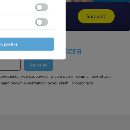
wszystkie
 naszego newslettera
Zapisz się
powyżej danych osobowych w celu otrzymywania newslettera
 handlowych o wybranych produktach i promocjach