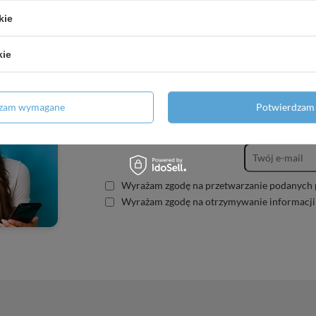
kie
kie
dzam wymagane
Potwierdzam 
Zapisz się do
Wyrażam zgodę na przetwarzanie podanych 
Wyrażam zgodę na otrzymywanie informacji