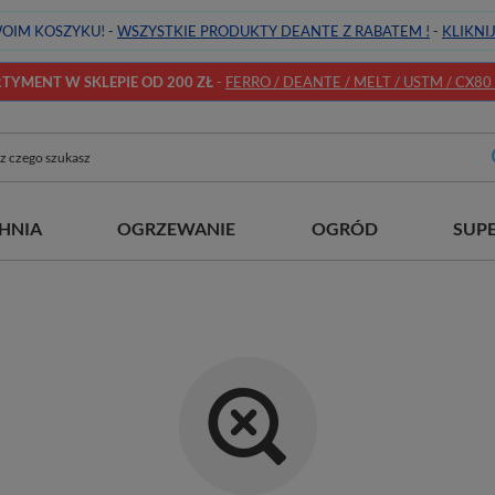
OIM KOSZYKU! -
WSZYSTKIE PRODUKTY DEANTE Z RABATEM !
-
KLIKNI
YMENT W SKLEPIE OD 200 ZŁ
-
FERRO / DEANTE / MELT / USTM / CX80 / 
HNIA
OGRZEWANIE
OGRÓD
SUP