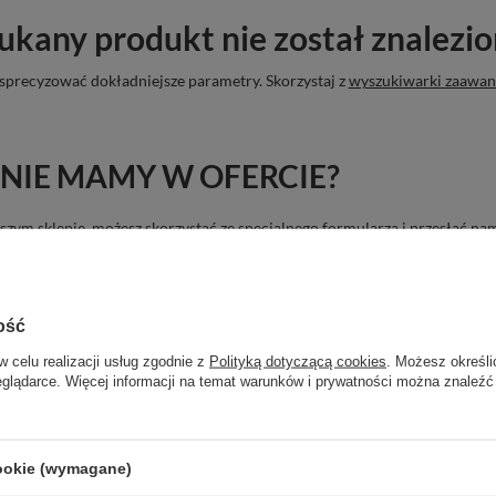
ukany produkt nie został znalezio
sprecyzować dokładniejsze parametry. Skorzystaj z
wyszukiwarki zaawa
NIE MAMY W OFERCIE?
 naszym sklepie, możesz skorzystać ze specjalnego formularza i przesłać 
ość
w celu realizacji usług zgodnie z
Polityką dotyczącą cookies
. Możesz określi
eglądarce. Więcej informacji na temat warunków i prywatności można znaleźć
cookie (wymagane)