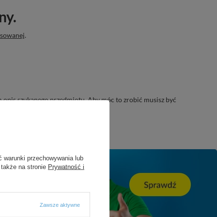
ny.
nsowanej
.
nam opis szukanego przedmiotu. Aby móc to zrobić musisz być
ć warunki przechowywania lub
 także na stronie
Prywatność i
Zawsze aktywne