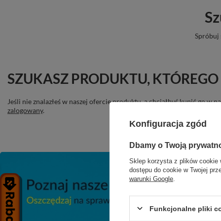
Sz
Spróbuj 
SZUKASZ PRODUKTU, KTÓREGO 
Jeśli nie znalazłeś w naszej ofercie produktu, a chciałbyś kupić go w
zalogowany
.
Konfiguracja zgód
Dbamy o Twoją prywatn
Sklep korzysta z plików cookie 
dostępu do cookie w Twojej prz
warunki Google
.
Funkcjonalne pliki 