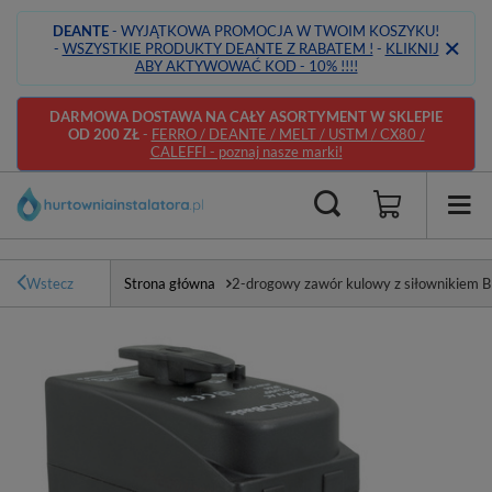
DEANTE
- WYJĄTKOWA PROMOCJA W TWOIM KOSZYKU!
-
WSZYSTKIE PRODUKTY DEANTE Z RABATEM !
-
KLIKNIJ
ABY AKTYWOWAĆ KOD - 10% !!!!
DARMOWA DOSTAWA NA CAŁY ASORTYMENT W SKLEPIE
OD 200 ZŁ
-
FERRO / DEANTE / MELT / USTM / CX80 /
CALEFFI - poznaj nasze marki!
Wstecz
Strona główna
2-drogowy zawór kulowy z siłownikiem 