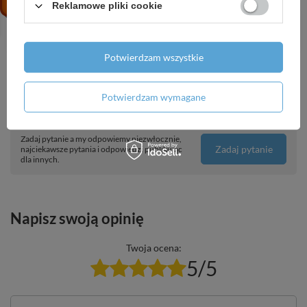
Reklamowe pliki cookie
Adapter do siłowników ARM ProClick na zawory:
Honeywell V5442, V5433
62,72 zł
/
szt.
Potwierdzam wszystkie
Potwierdzam wymagane
Potrzebujesz pomocy? Masz pytania?
Zadaj pytanie a my odpowiemy niezwłocznie,
Zadaj pytanie
najciekawsze pytania i odpowiedzi publikując
dla innych.
Napisz swoją opinię
Twoja ocena:
5/5