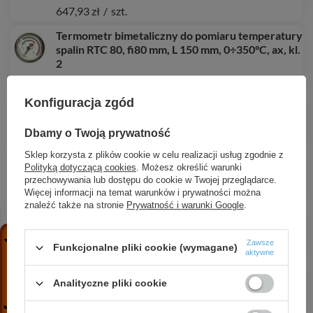
647,93 zł
/
szt.
Termometr bimetaliczny do pomiaru temperatury
spalin RTC 80, fi80 mm, L 150 mm, 0÷350°C, ax, kl.
2
199,82 zł
/
szt.
Konfiguracja zgód
Dysza do palnika olejowego, 1,35 USgal/h, 60°,
pełna
Dbamy o Twoją prywatność
72,57 zł
/
szt.
Sklep korzysta z plików cookie w celu realizacji usług zgodnie z
Złączka zaciskowa, G1/2" x śrubunek dla rury
Polityką dotyczącą cookies
. Możesz określić warunki
fi18 mm, L 46,5 mm
przechowywania lub dostępu do cookie w Twojej przeglądarce.
57,28 zł
/
szt.
Więcej informacji na temat warunków i prywatności można
znaleźć także na stronie
Prywatność i warunki Google
.
Manometr standardowy RF 100, D201, fi100 mm,
0÷1 bar, G1/2", rad, kl. 1,6
Zawsze
142,80 zł
/
szt.
Funkcjonalne pliki cookie (wymagane)
aktywne
Manometr standardowy RF 40, D211, fi40 mm,
Analityczne pliki cookie
0÷250 bar, G1/8", ax, kl. 1,6
140,99 zł
/
szt.