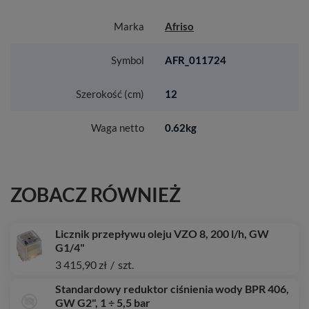
Marka
Afriso
Symbol
AFR_011724
Szerokość (cm)
12
Waga netto
0.62kg
ZOBACZ RÓWNIEŻ
Licznik przepływu oleju VZO 8, 200 l/h, GW
G1/4"
3 415,90 zł
/
szt.
Standardowy reduktor ciśnienia wody BPR 406,
GW G2", 1 ÷ 5,5 bar