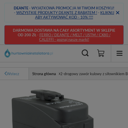
DEANTE
- WYJĄTKOWA PROMOCJA W TWOIM KOSZYKU!
-
WSZYSTKIE PRODUKTY DEANTE Z RABATEM !
-
KLIKNIJ
ABY AKTYWOWAĆ KOD - 10% !!!!
DARMOWA DOSTAWA NA CAŁY ASORTYMENT W SKLEPIE
OD 200 ZŁ
-
FERRO / DEANTE / MELT / USTM / CX80 /
CALEFFI - poznaj nasze marki!
Wstecz
Strona główna
2-drogowy zawór kulowy z siłownikiem 