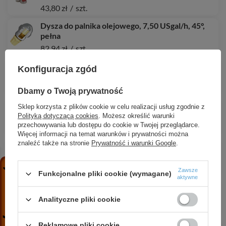
43,80 zł
/
szt.
Dysza do palnika olejowego, 7,50 USgal/h, 45°,
pełna
82,94 zł
/
szt.
Termometr bimetaliczny BiTh 80, fi80 mm,
Konfiguracja zgód
0÷120°C, L 100 mm, G1/2", rad, kl. 2
423,49 zł
/
szt.
Dbamy o Twoją prywatność
Rozdzielacz ze sprzęgłem hydraulicznym BLH 860 n
Sklep korzysta z plików cookie w celu realizacji usług zgodnie z
6x G1"
Polityką dotyczącą cookies
. Możesz określić warunki
przechowywania lub dostępu do cookie w Twojej przeglądarce.
829,35 zł
/
szt.
Więcej informacji na temat warunków i prywatności można
znaleźć także na stronie
Prywatność i warunki Google
.
Termometr bimetaliczny BiTh 63, fi63 mm,
0÷120°C, L 40 mm, G1/2", ax, kl. 2
44,58 zł
/
szt.
Zawsze
Funkcjonalne pliki cookie (wymagane)
aktywne
Manometr glicerynowy RF 63 Gly, D711, fi63 mm,
0÷100 bar, G1/4", ax, kl. 1,6
Analityczne pliki cookie
88,64 zł
/
szt.
Reklamowe pliki cookie