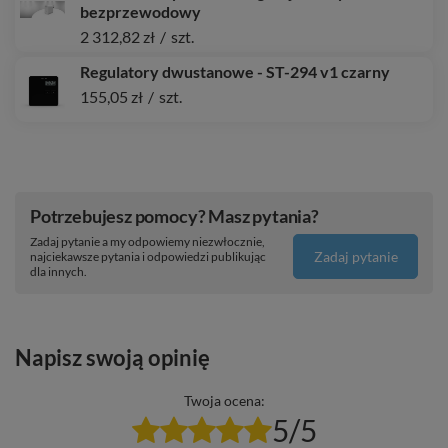
bezprzewodowy
2 312,82 zł
/
szt.
Regulatory dwustanowe - ST-294 v1 czarny
155,05 zł
/
szt.
Potrzebujesz pomocy? Masz pytania?
Zadaj pytanie a my odpowiemy niezwłocznie,
Zadaj pytanie
najciekawsze pytania i odpowiedzi publikując
dla innych.
Napisz swoją opinię
Twoja ocena:
5/5