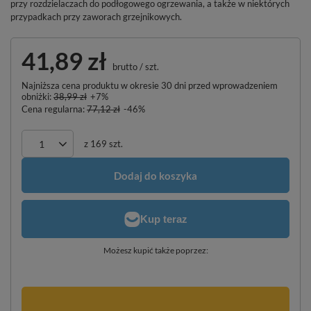
przy rozdzielaczach do podłogowego ogrzewania, a także w niektórych
przypadkach przy zaworach grzejnikowych.
41,89 zł
brutto
/
szt.
Najniższa cena produktu w okresie 30 dni przed wprowadzeniem
obniżki:
38,99 zł
+7%
Cena regularna:
77,12 zł
-46%
z
169
szt.
Dodaj do koszyka
Możesz kupić także poprzez: