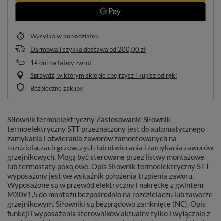
Wysyłka
w poniedziałek
Darmowa i szybka dostawa
od
200,00 zł
14
dni na łatwy zwrot
Sprawdź, w którym sklepie obejrzysz i kupisz od ręki
Bezpieczne zakupy
Siłownik termoelektryczny Zastosowanie Siłownik
termoelektryczny STT przeznaczony jest do automatycznego
zamykania i otwierania zaworów zamontowanych na
rozdzielaczach grzewczych lub otwierania i zamykania zaworów
grzejnikowych. Mogą być sterowane przez listwy montażowe
lub termostaty pokojowe. Opis Siłownik termoelektryczny STT
wyposażony jest we wskaźnik położenia trzpienia zaworu.
Wyposażone są w przewód elektryczny i nakrętkę z gwintem
M30x1,5 do montażu bezpośrednio na rozdzielaczu lub zaworze
grzejnikowym. Siłowniki są bezprądowo zamknięte (NC). Opis
funkcji i wyposażenia sterowników aktualny tylko i wyłącznie z