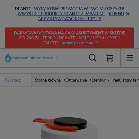
DEANTE
- WYJĄTKOWA PROMOCJA W TWOIM KOSZYKU!
-
WSZYSTKIE PRODUKTY DEANTE Z RABATEM !
-
KLIKNIJ
ABY AKTYWOWAĆ KOD - 10% !!!!
DARMOWA DOSTAWA NA CAŁY ASORTYMENT W SKLEPIE
OD 200 ZŁ
-
FERRO / DEANTE / MELT / USTM / CX80 /
CALEFFI - poznaj nasze marki!
Wstecz
Strona główna
Ogrzewanie
Sterowniki i regulatory t