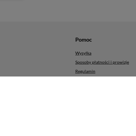
Pomoc
Wysyłka
Sposoby płatności i prowizje
Regulamin
ych produktów
Polityka prywatności
cji
Odstąpienie od umowy
Zarządzaj plikami cookie
ra
,
ul. Obrońców Modlina 5
,
30-733
Kraków