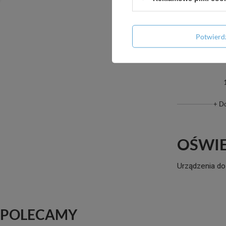
Potwier
Czteropo
włącznik z 
+ D
OŚWIE
Urządzenia do
POLECAMY