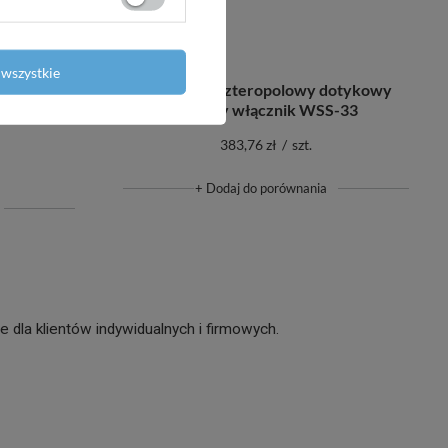
wszystkie
szklany
Podwójny czteropolowy dotykowy
mperatury
szklany włącznik WSS-33
383,76 zł
/
szt.
+ Dodaj do porównania
dla klientów indywidualnych i firmowych.