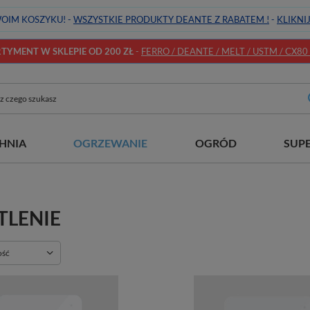
OIM KOSZYKU! -
WSZYSTKIE PRODUKTY DEANTE Z RABATEM !
-
KLIKNI
YMENT W SKLEPIE OD 200 ZŁ
-
FERRO / DEANTE / MELT / USTM / CX80 / 
HNIA
OGRZEWANIE
OGRÓD
SUP
TLENIE
ie
ość