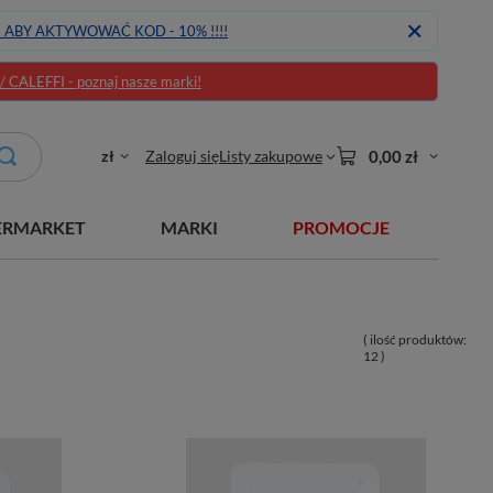
J ABY AKTYWOWAĆ KOD - 10% !!!!
CALEFFI - poznaj nasze marki!
zł
Zaloguj się
Listy zakupowe
0,00 zł
ERMARKET
MARKI
PROMOCJE
( ilość produktów:
12
)