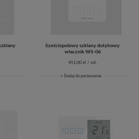
szklany
Sześciopolowy szklany dotykowy
włacznik WS-06
451,00 zł
/
szt.
+ Dodaj do porównania