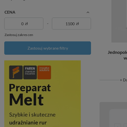
CENA
zł
-
zł
Zastosuj zakres cen
Zastosuj wybrane filtry
Jednopol
w
+ D