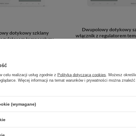
Dwupolowy dotykowy sz
owy dotykowy szklany
włącznik z regulatorem te
regulatorem temperatury
WSR-02
WSR-01
1 010,89 zł
/
szt.
979,01 zł
/
szt.
ość
+ Dodaj do porównania
odaj do porównania
w celu realizacji usług zgodnie z
Polityką dotyczącą cookies
. Możesz określi
eglądarce. Więcej informacji na temat warunków i prywatności można znaleźć
cookie (wymagane)
kie
kie