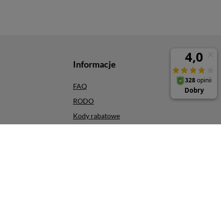
Informacje
FAQ
RODO
Kody rabatowe
Odbiór osobisty
Szybkie zwroty