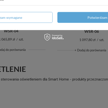
dzam wymagane
Potwierdzam 
lowy dotykowy szklany
Sześciopolowy dotykowy 
regulatorem temperatury
włącznik z regulatorem te
WSR-04
WSR-06
1 065,89 zł
/
szt.
1 097,80 zł
/
szt.
odaj do porównania
+ Dodaj do porównania
TLENIE
 sterowania oświetleniem dla Smart Home - produkty przeznaczone 