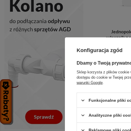
Jednopol
włącznik z 
Konfiguracja zgód
Dbamy o Twoją prywatn
+ D
Sklep korzysta z plików cookie 
dostępu do cookie w Twojej prz
warunki Google
.
Funkcjonalne pliki 
Analityczne pliki coo
Reklamowe pliki coo