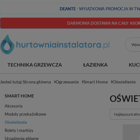
DEANTE
- WYJĄTKOWA PROMOCJA W TW
DARMOWA DOSTAWA NA CAŁY ASORT
TECHNIKA GRZEWCZA
ŁAZIENKA
KUC
Jesteś tutaj:
Strona główna
Ogrzewanie
Smart Home
Oświetlenie
SMART HOME
OŚWIE
Akcesoria
Moduły przekaźnikowe
Zmień sortowan
Najlepsza trafn
Oświetlenie
Rolety i markizy
Urządzenia główne