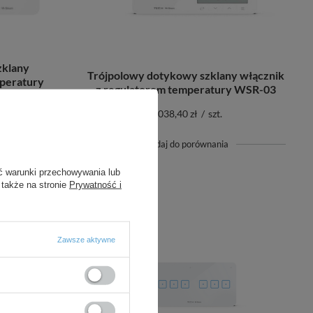
klany
Trójpolowy dotykowy szklany włącznik
mperatury
z regulatorem temperatury WSR-03
1 038,40 zł
/
szt.
+ Dodaj do porównania
ć warunki przechowywania lub
 także na stronie
Prywatność i
Zawsze aktywne