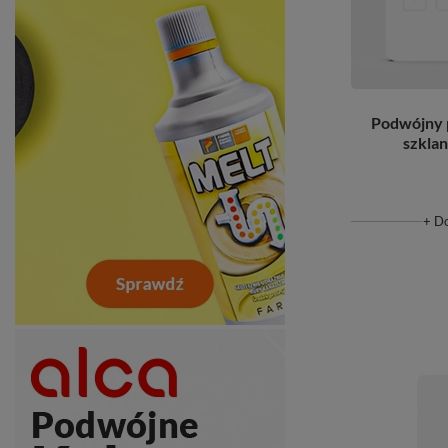
Podwójny 
szkla
+ D