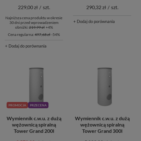
229,00 zł
/
szt.
290,32 zł
/
szt.
Najniższa cena produktu w okresie
+ Dodaj do porównania
30 dni przed wprowadzeniem
obniżki:
219,99 zł
+4%
Cena regularna:
497,68 zł
-54%
+ Dodaj do porównania
PROMOCJA
PRZECENA
Wymiennik c.w.u. z dużą
Wymiennik c.w.u. z dużą
wężownicą spiralną
wężownicą spiralną
Tower Grand 200l
Tower Grand 300l