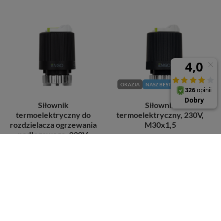
OKAZJA
NASZ BESTSELLER
Siłownik
Siłownik
termoelektryczny do
termoelektryczny, 230V,
rozdzielacza ogrzewania
M30x1,5
podłogowego, 230V,
42,00 zł
/
szt.
M28x1,5, normalnie
zamknięty
Najniższa cena produktu w okresie
30 dni przed wprowadzeniem
71,64 zł
/
szt.
obniżki:
36,31 zł
+15%
Cena regularna:
71,64 zł
-41%
+ Dodaj do porównania
+ Dodaj do porównania