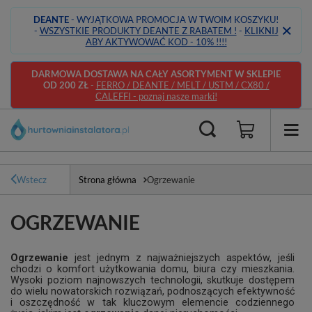
DEANTE
- WYJĄTKOWA PROMOCJA W TWOIM KOSZYKU!
-
WSZYSTKIE PRODUKTY DEANTE Z RABATEM !
-
KLIKNIJ
ABY AKTYWOWAĆ KOD - 10% !!!!
DARMOWA DOSTAWA NA CAŁY ASORTYMENT W SKLEPIE
OD 200 ZŁ
-
FERRO / DEANTE / MELT / USTM / CX80 /
CALEFFI - poznaj nasze marki!
Wstecz
Strona główna
Ogrzewanie
OGRZEWANIE
Ogrzewanie
jest jednym z najważniejszych aspektów, jeśli
chodzi o komfort użytkowania domu, biura czy mieszkania.
Wysoki poziom najnowszych technologii, skutkuje dostępem
do wielu nowatorskich rozwiązań, podnoszących efektywność
i oszczędność w tak kluczowym elemencie codziennego