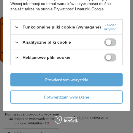
+ Dodaj do porównania
Więcej informacji na temat warunków i prywatności można
znaleźć także na stronie
Prywatność i warunki Google
.
+ Dodaj do porównania
Zawsze
Funkcjonalne pliki cookie (wymagane)
aktywne
Analityczne pliki cookie
Reklamowe pliki cookie
PROMOCJA
PRZECENA
Potwierdzam wszystkie
Zbiornik buforowy
Zbiornik buforowy
wiszący Galmet SG(B)
wiszący Galmet SG(B)
100l biały
120l biały
Potwierdzam wymagane
996,00 zł
/
szt.
1 500,00 zł
/
szt.
Najniższa cena produktu w okresie
+ Dodaj do porównania
30 dni przed wprowadzeniem
obniżki:
998,00 zł
-1%