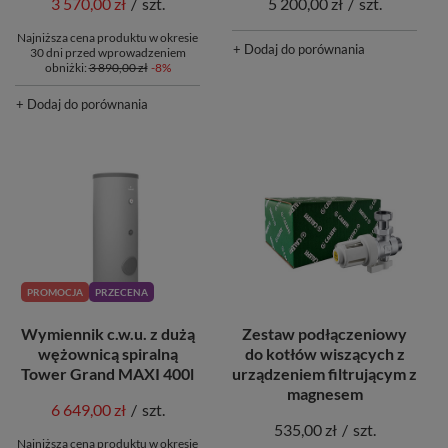
3 570,00 zł
/
szt.
5 200,00 zł
/
szt.
Najniższa cena produktu w okresie
+ Dodaj do porównania
30 dni przed wprowadzeniem
obniżki:
3 890,00 zł
-8%
+ Dodaj do porównania
PROMOCJA
PRZECENA
Wymiennik c.w.u. z dużą
Zestaw podłączeniowy
wężownicą spiralną
do kotłów wiszących z
Tower Grand MAXI 400l
urządzeniem filtrującym z
magnesem
6 649,00 zł
/
szt.
535,00 zł
/
szt.
Najniższa cena produktu w okresie