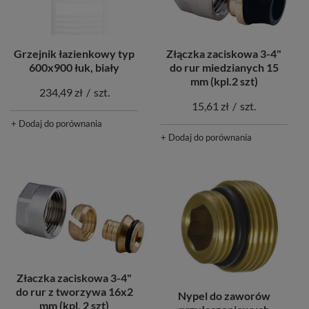
Grzejnik łazienkowy typ
Złączka zaciskowa 3-4"
600x900 łuk, biały
do rur miedzianych 15
mm (kpl.2 szt)
234,49 zł
/
szt.
15,61 zł
/
szt.
+ Dodaj do porównania
+ Dodaj do porównania
Złaczka zaciskowa 3-4"
do rur z tworzywa 16x2
Nypel do zaworów
mm (kpl. 2 szt)