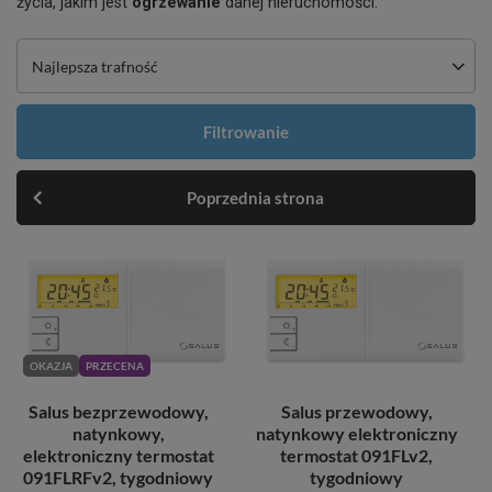
życia, jakim jest
ogrzewanie
danej nieruchomości.
Zmień sortowanie
Najlepsza trafność
Filtrowanie
Poprzednia strona
OKAZJA
PRZECENA
Salus bezprzewodowy,
Salus przewodowy,
natynkowy,
natynkowy elektroniczny
elektroniczny termostat
termostat 091FLv2,
091FLRFv2, tygodniowy
tygodniowy