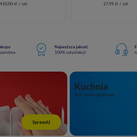
410,00 zł
/
szt.
17,99 zł
/
szt.
akupy
Najwyższa jakość
F
czeństwa
100% satysfakcji
n
Kuchnia
Styl i funkcjonalność
Sprawdź