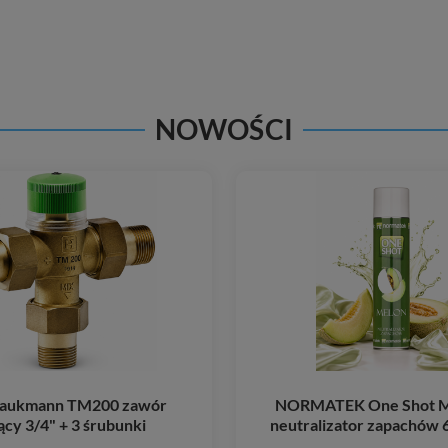
NOWOŚCI
raukmann TM200 zawór
NORMATEK One Shot M
ący 3/4" + 3 śrubunki
neutralizator zapachów 