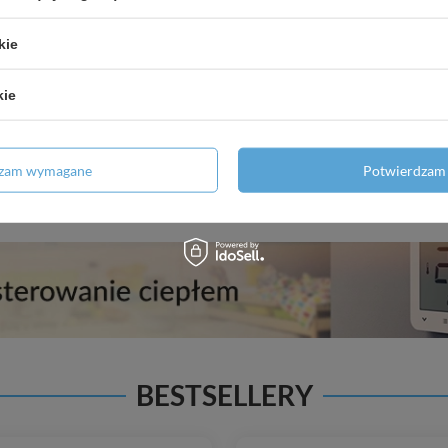
y Kombi 3-8" x 1-2" x 3-
Zestaw termostatyczny p
kie
 do rury miedzianej fi10mm
głowicą GT20 i zaworem pow
2"
40,00 zł
/
szt.
kie
52,99 zł
/
szt.
 produktu w okresie 30 dni przed
niem obniżki:
59,78 zł
-33%
Najniższa cena produktu w okresie 3
wprowadzeniem obniżki:
49,99 
regularna:
42,00 zł
-5%
dzam wymagane
Potwierdzam 
Cena regularna:
57,66 zł
-
BESTSELLERY