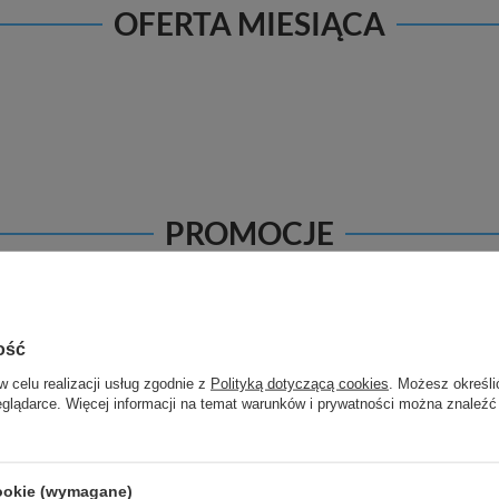
OFERTA MIESIĄCA
PROMOCJE
ość
w celu realizacji usług zgodnie z
Polityką dotyczącą cookies
. Możesz określi
eglądarce. Więcej informacji na temat warunków i prywatności można znaleźć
OKAZJA
cookie (wymagane)