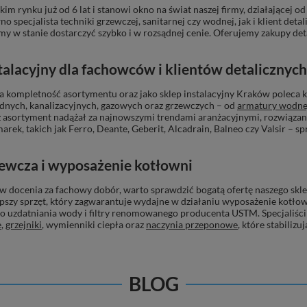
skim rynku już od 6 lat i stanowi okno na świat naszej firmy, działającej
specjalista techniki grzewczej, sanitarnej czy wodnej, jak i klient deta
my w stanie dostarczyć szybko i w rozsądnej cenie. Oferujemy zakupy de
alacyjny dla fachowców i klientów detalicznych
za kompletność asortymentu oraz jako
sklep instalacyjny Kraków
poleca k
wodnych, kanalizacyjnych, gazowych oraz grzewczych – od
armatury wodne
sz asortyment nadążał za najnowszymi trendami aranżacyjnymi, rozwią
rek, takich jak
Ferro, Deante, Geberit, Alcadrain, Balneo
czy
Valsir
– sp
ewcza i wyposażenie kotłowni
ów
docenia za fachowy dobór, warto sprawdzić bogatą ofertę naszego sklep
pszy sprzęt, który zagwarantuje wydajne w działaniu wyposażenie kotłow
 do uzdatniania wody i filtry renomowanego producenta
USTM
. Specjaliśc
e
,
grzejniki
, wymienniki ciepła oraz
naczynia przeponowe
, które stabiliz
amika sanitarna i akcesoria
BLOG
nia technologiczne, odpowiednio dobieramy produkty w kategorii, jaką je
rie łazienkowe
i
kuchenne
. Szczególnym zainteresowaniem cieszą się
bat