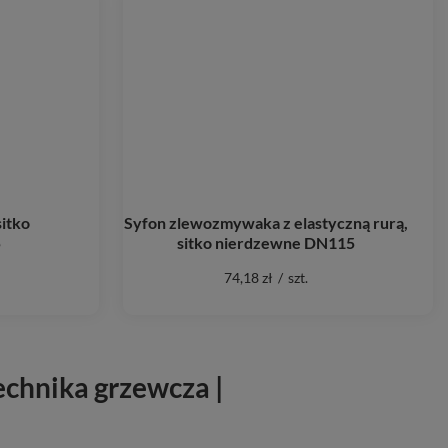
itko
Syfon zlewozmywaka z elastyczną rurą,
5
sitko nierdzewne DN115
74,18 zł
/
szt.
echnika grzewcza |