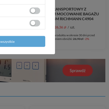
rosty z
PAS TRANSPORTOWY Z
rotnym 1-
NAPINACZEM MOCOWANIE BAGAŻU
35 mm 2T 4M RICHMANN C4904
26,36 zł
/
szt.
0 dni przed
Najniższa cena produktu w okresie 30 dni przed
zł
+6%
wprowadzeniem obniżki:
26,90 zł
-2%
wszystkie
8%