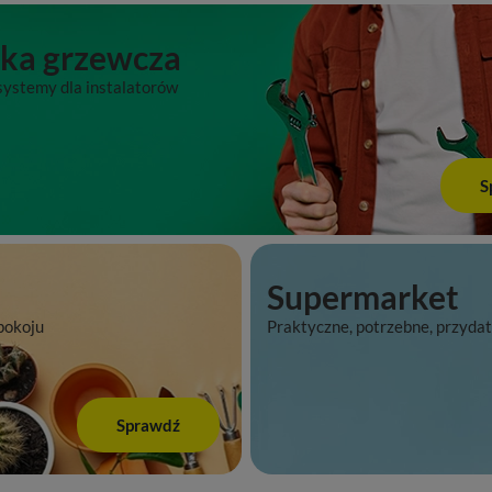
ika grzewcza
ystemy dla instalatorów
S
Supermarket
pokoju
Praktyczne, potrzebne, przyda
Sprawdź