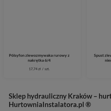
Pólsyfon zlewozmywaka rurowy z
Spust zle
nakrętka 6/4
ni
17,74 zł
/
szt.
Sklep hydrauliczny Kraków – hurt
HurtowniaInstalatora.pl ®