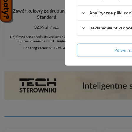
Zawór kulowy ze śrubunkiem 1"
Zawór kątow
Analityczne pliki coo
Standard
4",ze złączką
32,99 zł
/
szt.
Reklamowe pliki coo
Najniższa cena produktu w okresie 30 dni przed
Najniższa cena
wprowadzeniem obniżki:
32,99 zł
0%
wprowadze
Cena regularna:
58,12 zł
-43%
Cena 
Potwier