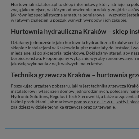
HurtowniaInstalatora.pl
to sklep internetowy, który istnieje na pol
znają jako miejsce, w którym odpowiednie produkty znajdzie zarówno 
jak również specjalistyczna armatura pomiarowa – wszystko jesteś
w łatwym znalezieniu poszukiwanych wyrobów i ich zakupie.
Hurtownia hydrauliczna Kraków – sklep inst
Działamy jednocześnie jako
hurtownia hydrauliczna Kraków
ceni 
sklepie z instalacjami w Krakowie kupisz materiały do instalacji 
miedziane
, aż po
akcesoria łazienkowe
. Dokładamy starań, aby na
bezpieczeństwa. Proponujemy wyłącznie wyroby renomowanych ma
jakością wykonania z najtrwalszych materiałów.
Technika grzewcza Kraków – hurtownia grz
Poszukując urządzeń z obszaru, jakim jest
technika grzewcza Krak
instalatorów i właścicieli domów jednorodzinnych, polecamy najle
Hydronic Solutions, Regulus
i
Tech Sterowniki
, a także urządzenia
takimi produktami, jak markowe
pompy do c.o. i c.w.u.
,
kotły i piec
znajdziesz w dziale
technika grzewcza
oraz
ogrzewanie
.
Wyposażenie łazienek Kraków – baterie, cer
Biorąc pod uwagę stale zmieniające się trendy oraz nowe rozwiąza
klientom proponujemy oryginalne pod względem wzorniczym
bate