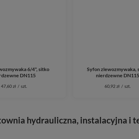
wozmywaka 6/4", sitko
Syfon zlewozmywaka, s
erdzewne DN115
nierdzewne DN11
47,60 zł
/
szt.
60,92 zł
/
szt.
ownia hydrauliczna, instalacyjna i t