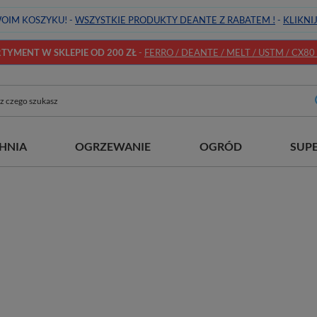
OIM KOSZYKU! -
WSZYSTKIE PRODUKTY DEANTE Z RABATEM !
-
KLIKNI
YMENT W SKLEPIE OD 200 ZŁ
-
FERRO / DEANTE / MELT / USTM / CX80 / 
HNIA
OGRZEWANIE
OGRÓD
SUP