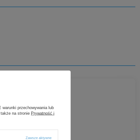
ć warunki przechowywania lub
 także na stronie
Prywatność i
PROMOCJA
Zawsze aktywne