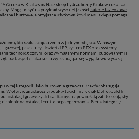
 od 1993 roku w Krakowie. Nasz
sklep hydrauliczny Kraków
i okolice
liczny. Mogą to być na przykład wysokiej jakości
baterie łazienkowe
,
taliczne i hurtowe, a przyjazne użytkownikowi menu sklepu pomaga
ażdemu, kto szuka zaopatrzenia w jednym miejscu. W naszym
j
i
gazowej
, przez
rury i kształtki PP
,
system PEX
oraz
systemy
zaniami technologicznymi oraz wymaganymi normami budowlanymi i
rzęt, podzespoły i akcesoria wyróżniające się wyjątkowo wysoką
u w tej kategorii. Jako
hurtownia grzewcza Kraków
obsługuje
ni. W ofercie znajdziesz produkty takich marek jak
Defro, Caleffi
i od instalacji grzewczych i sanitarnych z pewnością zainteresują się
ują ciśnienie w instalacji centralnego ogrzewania. Pełną kategorię
st
wyposażenie łazienek Kraków
ceni za design i jakość. Naszym
erie umywalkowe
. Osoby pragnące mieć w łazience komfortowe i