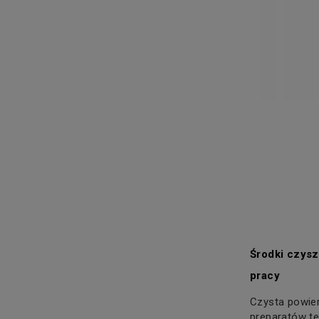
Środki czys
pracy
Czysta powie
preparatów t