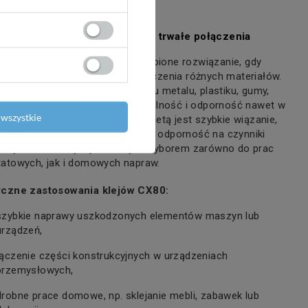
 przemysłowe CX80 – szybkie i trwałe połączenia
kleje przemysłowe
to niezastąpione rozwiązanie, gdy
bujesz trwałego i pewnego połączenia różnych materiałów.
ale sprawdzają się przy łączeniu metalu, plastiku, gumy,
 czy ceramiki, zapewniając stabilność i odporność nawet w
wszystkie
ch warunkach. Ich największą zaletą jest szybkie wiązanie,
 wytrzymałość połączenia oraz odporność na czynniki
eryczne, co czyni je idealnym wyborem zarówno do prac
atowych, jak i domowych napraw.
yczne zastosowania klejów CX80:
szybkie naprawy uszkodzonych elementów maszyn lub
urządzeń,
łączenie części konstrukcyjnych w urządzeniach
przemysłowych,
drobne prace domowe, np. sklejanie mebli, zabawek lub