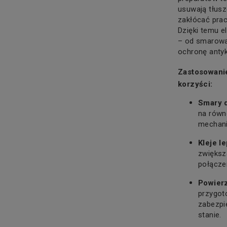
usuwają tłuszc
zakłócać pra
Dzięki temu e
– od smarowan
ochronę antyk
Zastosowani
korzyści:
Smary d
na równ
mechani
Kleje l
zwiększ
połącze
Powierz
przygot
zabezpi
stanie.