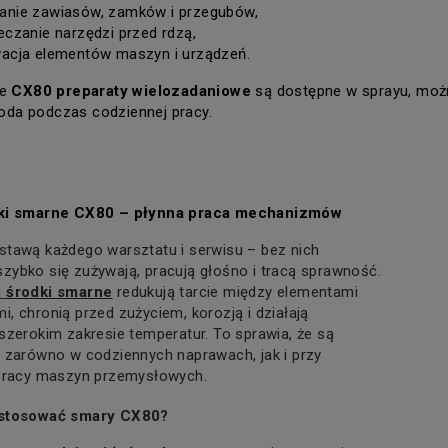
nie zawiasów, zamków i przegubów,
eczanie narzędzi przed rdzą,
acja elementów maszyn i urządzeń.
e 
CX80 preparaty wielozadaniowe
 są dostępne w sprayu, możn
da podczas codziennej pracy.
dki smarne CX80 – płynna praca mechanizmów
tawą każdego warsztatu i serwisu – bez nich
ybko się zużywają, pracują głośno i tracą sprawność.
 środki smarne
redukują tarcie między elementami
, chronią przed zużyciem, korozją i działają
szerokim zakresie temperatur. To sprawia, że są
 zarówno w codziennych naprawach, jak i przy
 pracy maszyn przemysłowych.
 stosować smary CX80?