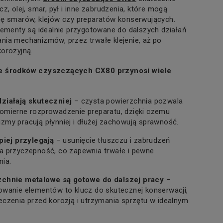
z, olej, smar, pył i inne zabrudzenia, które mogą
cę smarów, klejów czy preparatów konserwujących.
lementy są idealnie przygotowane do dalszych działań
ia mechanizmów, przez trwałe klejenie, aż po
orozyjną.
e środków czyszczących CX80 przynosi wiele
ziałają skuteczniej
– czysta powierzchnia pozwala
omierne rozprowadzenie preparatu, dzięki czemu
zmy pracują płynniej i dłużej zachowują sprawność.
epiej przylegają
– usunięcie tłuszczu i zabrudzeń
a przyczepność, co zapewnia trwałe i pewne
nia.
chnie metalowe są gotowe do dalszej pracy
–
owanie elementów to klucz do skutecznej konserwacji,
eczenia przed korozją i utrzymania sprzętu w idealnym