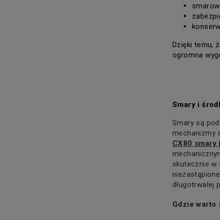
smarowa
zabezpi
konserw
Dzięki temu, ż
ogromna wygo
Smary i śro
Smary są pods
mechanizmy sz
CX80 smary i
mechanicznymi
skutecznie w 
niezastąpione
długotrwałej
Gdzie warto