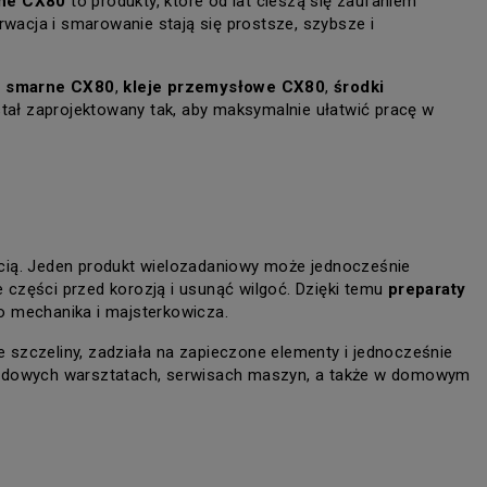
zne CX80
 to produkty, które od lat cieszą się zaufaniem 
acja i smarowanie stają się prostsze, szybsze i 
ki smarne CX80
, 
kleje przemysłowe CX80
, 
środki 
stał zaprojektowany tak, aby maksymalnie ułatwić pracę w 
cią. Jeden produkt wielozadaniowy może jednocześnie 
zęści przed korozją i usunąć wilgoć. Dzięki temu 
preparaty 
o mechanika i majsterkowicza.
 szczeliny, zadziała na zapieczone elementy i jednocześnie 
odowych warsztatach, serwisach maszyn, a także w domowym 