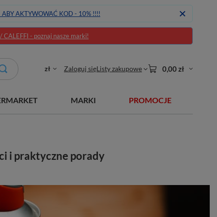
J ABY AKTYWOWAĆ KOD - 10% !!!!
CALEFFI - poznaj nasze marki!
zł
Zaloguj się
Listy zakupowe
0,00 zł
ERMARKET
MARKI
PROMOCJE
i i praktyczne porady