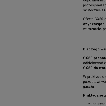
odpowiednieg
profesjonalis
skuteczniejsz
Oferta CX80 o
czyszczące
warsztacie, p
Dlaczego wa
CX80 prepar
odblokować za
CX80 do wars
W praktyce oz
pozostawi wa
garażu.
Praktyczne 
odkręca