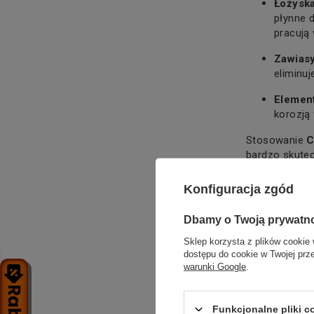
Łożyska
płynne d
pracują
Zawias
eliminuj
Elemen
korozją
Stosowanie
C
bardzo skute
stanie. Dzięk
rzadziej, a p
Konfiguracja zgód
komfortowa.
Dbamy o Twoją prywatn
Dodatkowo, sm
odpowiednią i
Sklep korzysta z plików cookie 
razu gotowe d
dostępu do cookie w Twojej prz
warunki Google
.
podczas codz
Funkcjonalne pliki 