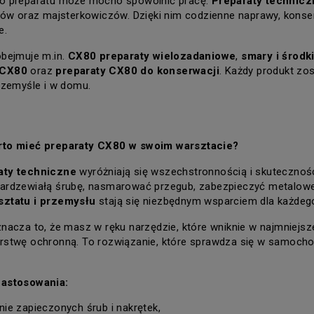
o preparatu może mocno spowolnić pracę. 
Preparaty technic
tów oraz majsterkowiczów. Dzięki nim codzienne naprawy, konserw
e.
bejmuje m.in. 
CX80 preparaty wielozadaniowe
, 
smary i środ
 CX80
 oraz 
preparaty CX80 do konserwacji
. Każdy produkt zo
rzemyśle i w domu.
rto mieć preparaty CX80 w swoim warsztacie?
aty techniczne
 wyróżniają się wszechstronnością i skutecznoś
rdzewiałą śrubę, nasmarować przegub, zabezpieczyć metalowe c
ztatu i przemysłu
 stają się niezbędnym wsparciem dla każdeg
nacza to, że masz w ręku narzędzie, które wniknie w najmniejsze
rstwę ochronną. To rozwiązanie, które sprawdza się w samoch
zastosowania:
nie zapieczonych śrub i nakrętek,