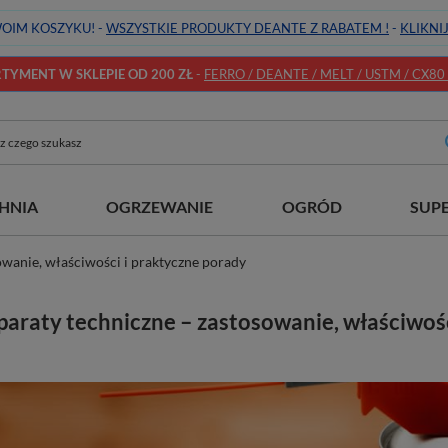
OIM KOSZYKU! -
WSZYSTKIE PRODUKTY DEANTE Z RABATEM !
-
KLIKNI
YMENT W SKLEPIE OD 200 ZŁ
-
FERRO / DEANTE / MELT / USTM / CX80 / 
HNIA
OGRZEWANIE
OGRÓD
SUP
wanie, właściwości i praktyczne porady
araty techniczne – zastosowanie, właściwośc