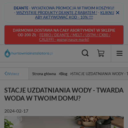
DEANTE
- WYJĄTKOWA PROMOCJA W TWOIM KOSZYKU!
-
WSZYSTKIE PRODUKTY DEANTE Z RABATEM !
-
KLIKNIJ
ABY AKTYWOWAĆ KOD - 10% !!!!
DARMOWA DOSTAWA NA CAŁY ASORTYMENT W SKLEPIE
OD 200 ZŁ
-
FERRO / DEANTE / MELT / USTM / CX80 /
CALEFFI - poznaj nasze marki!
Wstecz
Strona główna
Blog
STACJE UZDATNIANIA WODY 
STACJE UZDATNIANIA WODY - TWARDA
WODA W TWOIM DOMU?
2024-02-17