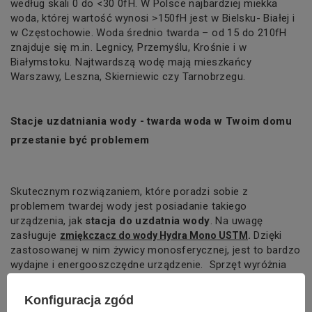
według skali 0 do <30
0
fH. W Polsce najbardziej miekka
woda, której wartość wynosi >15
0
fH jest w Bielsku- Białej i
w Częstochowie. Woda średnio twarda – od 15 do 21
0
fH
znajduje się m.in. Legnicy, Przemyślu, Krośnie i w
Białymstoku. Najtwardszą wodę mają mieszkańcy
Warszawy, Leszna, Skierniewic czy Tarnobrzegu.
Stacje uzdatniania wody - twarda woda w Twoim domu
przestanie być problemem
Skutecznym rozwiązaniem, które poradzi sobie z
problemem twardej wody jest posiadanie takiego
urządzenia, jak
stacja do uzdatnia wody
.
Na uwagę
zasługuje
Dzięki
zmiękczacz do wody Hydra Mono USTM
.
zastosowanej w nim żywicy monosferycznej, jest to bardzo
wydajne i energooszczędne urządzenie.
Sprzęt wyróżnia
automatyczna, elektroniczna głowica czasowo-
objętościowa, która jest wyposażona w by-pass. Ten
Konfiguracja zgód
nowoczesny zmiękczacz o 30 – litrowej pojemności złoża,