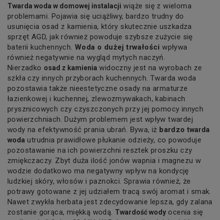
wiąże się z wieloma
Twarda woda w domowej instalacji
problemami. Pojawia się uciążliwy, bardzo trudny do
usunięcia osad z kamienia, który skutecznie uszkadza
sprzęt AGD, jak również powoduje szybsze zużycie się
baterii kuchennych.
Woda o dużej trwałości
wpływa
również negatywnie na wygląd mytych naczyń.
Nierzadko
widoczny jest na wyrobach ze
osad z kamienia
szkła czy innych przyborach kuchennych. Twarda woda
pozostawia także nieestetyczne osady na armaturze
łazienkowej i kuchennej, zlewozmywakach, kabinach
prysznicowych czy czyszczonych przy jej pomocy innych
powierzchniach. Dużym problemem jest wpływ twardej
wody na efektywność prania ubrań. Bywa, iż
bardzo
twarda
utrudnia prawidłowe płukanie odzieży, co powoduje
woda
pozostawanie na ich powierzchni resztek proszku czy
zmiękczaczy. Zbyt duża ilość jonów wapnia i magnezu w
wodzie dodatkowo ma negatywny wpływ na kondycję
ludzkiej skóry, włosów i paznokci. Sprawia również, że
potrawy gotowane z jej udziałem tracą swój aromat i smak.
Nawet zwykła herbata jest zdecydowanie lepsza, gdy zalana
zostanie gorąca, miękką wodą.
ocenia się
Twardość wody