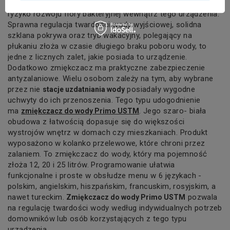
soli oraz generator wolnego chloru, który minimalizuje
ryzyko rozwoju flory bakteryjnej wewnątrz tego urządzenia.
Sprawna regulacja twardości wody wyjściowej, solidna
szklana pokrywa oraz tryb wakacyjny, polegający na
płukaniu złoża w czasie długiego braku poboru wody, to
jedne z licznych zalet, jakie posiada to urządzenie.
Dodatkowo zmiękczacz ma praktyczne zabezpieczenie
antyzalaniowe. Wielu osobom zależy na tym, aby wybrane
przez nie
posiadały wygodne
stacje uzdatniania wody
uchwyty do ich przenoszenia. Tego typu udogodnienie
ma
.
Jego szaro- biała
zmiękczacz do wody Primo USTM
obudowa z łatwością dopasuje się do większości
wystrojów wnętrz w domach czy mieszkaniach. Produkt
wyposażono w kolanko przelewowe, które chroni przez
zalaniem. To zmiękczacz do wody, który ma pojemność
złoża 12, 20 i 25 litrów. Programowanie ułatwia
funkcjonalne i proste w obsłudze menu w 6 językach -
polskim, angielskim, hiszpańskim, francuskim, rosyjskim, a
nawet tureckim.
pozwala
Zmiękczacz do wody Primo USTM
na regulację twardości wody według indywidualnych potrzeb
domowników lub osób korzystających z tego typu
urządzenia.