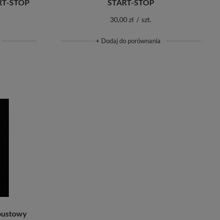
START-STOP
ART-STOP
30,00 zł
/
szt.
+ Dodaj do porównania
pustowy