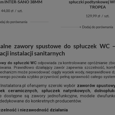
iem INTER-SANO 38MM
spłuczki podtynkowej 
TROPEA
44,00 zł
/
szt.
129,99 zł
/
szt.
odaj do porównania
+ Dodaj do porównania
nalne zawory spustowe do spłuczek WC –
cji instalacji sanitarnych
owy do spłuczki WC
odpowiada za kontrolowane opróżnianie zbio
iwania. Prawidłowo działający zawór zapewnia szczelność, kom
chanizm może powodować ciągły wyciek wody, nieprawidłowe dzia
owego pozwala szybko przywrócić pełną sprawność całego syste
Instalatora.pl oferujemy szeroki wybór
zaworów spustow
zek ceramicznych
,
spłuczek natynkowych
,
dolnopłu
e dostępne są zawory jednofunkcyjne, modele dwufunk
 dedykowane do konkretnych producentów.
zelność i niezawodność działania