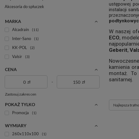
ustępowej pod
Akcesoria do spłuczek
instalacji sa
przeznaczon
podtynkowy
MARKA
Alcadrain
11
W naszej of
ECO
, model
Inter-Sano
1
najpopularn
KK-POL
2
Geberit
,
Vals
Valsir
3
Nowoczesn
kamienia ora
CENA
montaż. To 
sanitarnej.
zł
-
zł
Zastosuj zakres cen
POKAŻ TYLKO
Zmień sortowan
Najlepsza trafn
Promocja
1
WYMIARY
260x110x100
1