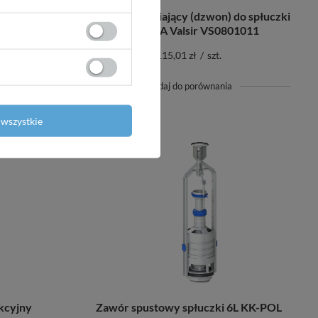
ze stopem
Zawór opróżniający (dzwon) do spłuczki
MEDUSA Valsir VS0801011
115,01 zł
/
szt.
+ Dodaj do porównania
wszystkie
Zawór spustowy spłuczki 6L KK-POL
kcyjny