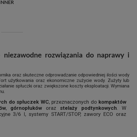
WINNER
 niezawodne rozwiązania do naprawy i
rnika oraz skuteczne odprowadzanie odpowiedniej ilości wody
fort użytkowania oraz ekonomiczne zużycie wody. Zużyty lub
łanie spłuczki oraz zwiększone koszty eksploatacji. Wymiana
mu.
ych do spłuczek WC
, przeznaczonych do
kompaktów
ków
,
górnopłuków
oraz
stelaży podtynkowych
. W
cyjne 3/6 l, systemy START/STOP, zawory ECO oraz