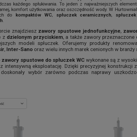
czas każdego spłukiwania. To jeden z najważniejszych element
nitarnej, komfort użytkowania oraz oszczędność wody. W Hurtownia
ych do
kompaktów WC
,
spłuczek ceramicznych
,
spłuczek
ch
.
ercie znajdziesz
zawory spustowe jednofunkcyjne
,
zawor
e z
dzielonym przyciskiem
, a także zawory przeznaczon
iejszych modeli spłuczek. Oferujemy produkty renomow
ir
,
Inter-Sano
oraz wielu innych marek cenionych w branży s
e
zawory spustowe do spłuczek WC
wykonane są z wysokie
z intensywną eksploatację. Dzięki precyzyjnej konstrukcji
doskonały wybór zarówno podczas naprawy uszkodzonej s
ie
ość