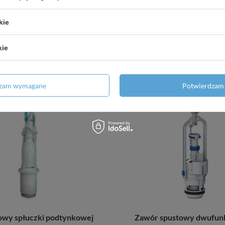
pustowy do spłuczki
Zawór spustowy oszczędny 
ynkowej Slimmodul
kie
38,29 zł
/
szt.
42,41 zł
/
szt.
kie
+ Dodaj do porównania
odaj do porównania
dzam wymagane
Potwierdzam 
owy spłuczki podtynkowej
Zawór spustowy dwufun