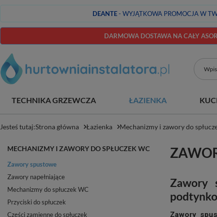
DEANTE
- WYJĄTKOWA PROMOCJA W TW
DARMOWA DOSTAWA NA CAŁY ASORT
TECHNIKA GRZEWCZA
ŁAZIENKA
KUC
Jesteś tutaj:
Strona główna
Łazienka
Mechanizmy i zawory do spłuc
MECHANIZMY I ZAWORY DO SPŁUCZEK WC
ZAWOR
Zawory spustowe
Zawory napełniające
Zawory 
Mechanizmy do spłuczek WC
podtynk
Przyciski do spłuczek
Zawory spu
Części zamienne do spłuczek