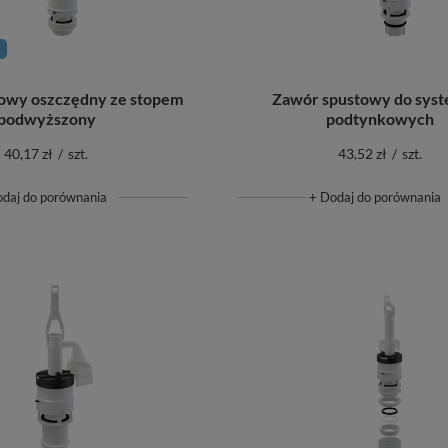
R
owy oszczędny ze stopem
Zawór spustowy do sys
podwyższony
podtynkowych
40,17 zł
/
szt.
43,52 zł
/
szt.
odaj do porównania
+ Dodaj do porównania