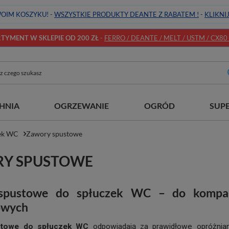
OIM KOSZYKU! -
WSZYSTKIE PRODUKTY DEANTE Z RABATEM !
-
KLIKNI
YMENT W SKLEPIE OD 200 ZŁ
-
FERRO / DEANTE / MELT / USTM / CX80 / 
HNIA
OGRZEWANIE
OGRÓD
SUP
zek WC
Zawory spustowe
Y SPUSTOWE
spustowe do spłuczek WC – do kompakt
owych
stowe do spłuczek WC
odpowiadają za prawidłowe opróżnian