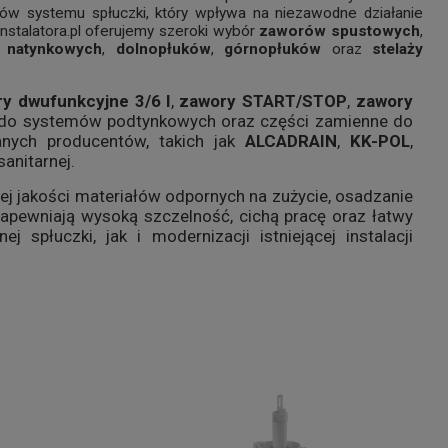
ów systemu spłuczki, który wpływa na niezawodne działanie
Instalatora.pl oferujemy szeroki wybór
zaworów spustowych
,
 natynkowych
,
dolnopłuków
,
górnopłuków
oraz
stelaży
y dwufunkcyjne 3/6 l
,
zawory START/STOP
,
zawory
e do systemów podtynkowych oraz części zamienne do
anych producentów, takich jak
ALCADRAIN
,
KK-POL
,
anitarnej.
j jakości materiałów odpornych na zużycie, osadzanie
 zapewniają wysoką szczelność, cichą pracę oraz łatwy
płuczki, jak i modernizacji istniejącej instalacji