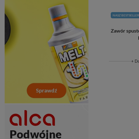
NASZ BESTSELLE
Zawór spust
+ D