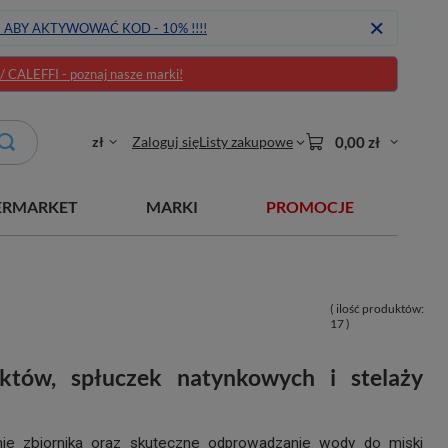
J ABY AKTYWOWAĆ KOD - 10% !!!!
CALEFFI - poznaj nasze marki!
zł
Zaloguj się
Listy zakupowe
0,00 zł
ERMARKET
MARKI
PROMOCJE
( ilość produktów:
17
)
ów, spłuczek natynkowych i stelaży
ie zbiornika oraz skuteczne odprowadzanie wody do miski