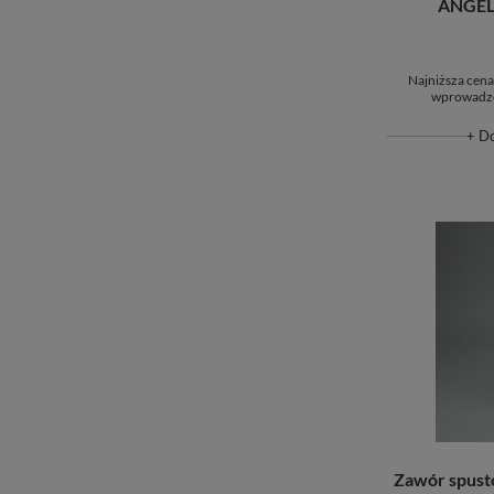
ANGEL
Najniższa cena
wprowadze
+ D
Zawór spus