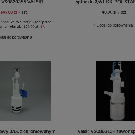
 VS0820355 VALSIR
spłuczki 3/6 L KK-POL ST
149,00 zł
/
szt.
40,00 zł
/
szt.
 produktu w okresie 30 dni przed
+ Dodaj do porównania
niem obniżki:
159,99 zł
-6%
odaj do porównania
towy 3/6L z chromowanym
Valsir VS0863154 zawór s