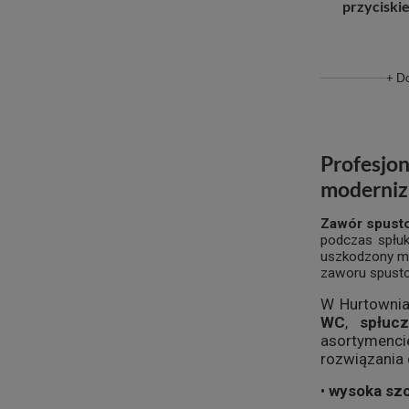
przycisk
+ D
Profesjo
moderniza
Zawór spust
podczas spłuk
uszkodzony me
zaworu spust
W Hurtownia
WC
,
spłuc
asortymenci
rozwiązania
•
wysoka szc