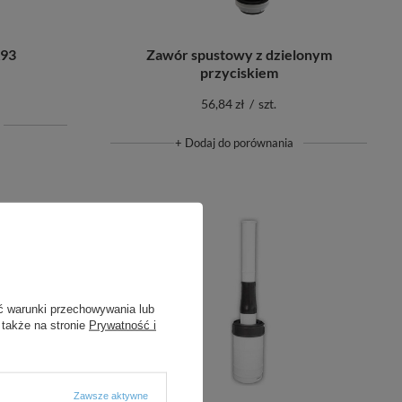
A93
Zawór spustowy z dzielonym
przyciskiem
56,84 zł
/
szt.
+ Dodaj do porównania
ć warunki przechowywania lub
 także na stronie
Prywatność i
Zawsze aktywne