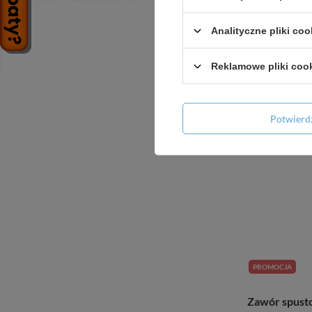
Zawór s
podt
Analityczne pliki coo
Reklamowe pliki coo
+ D
Potwier
PROMOCJA
Zawór spust