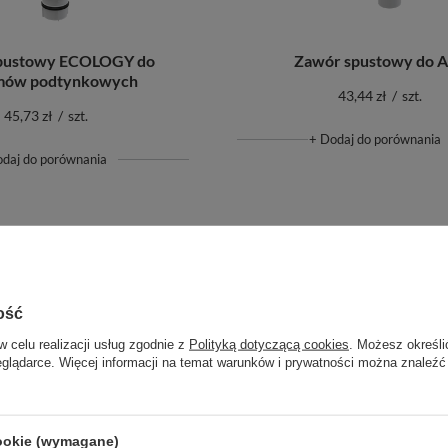
pustowy ECOLOGY do
Zawór spustowy do 
mów podtynkowych
43,44 zł
/
szt.
45,73 zł
/
szt.
+ Dodaj do porównania
odaj do porównania
ość
w celu realizacji usług zgodnie z
Polityką dotyczącą cookies
. Możesz określi
eglądarce. Więcej informacji na temat warunków i prywatności można znaleźć
cookie (wymagane)