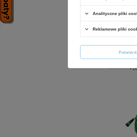
Analityczne pliki coo
Reklamowe pliki coo
Zestaw og
2
Potwier
+ D