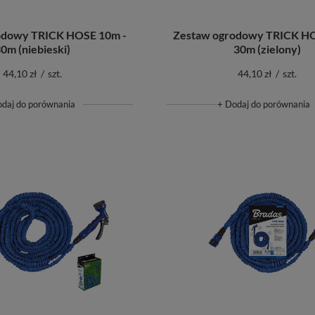
odowy TRICK HOSE 10m -
Zestaw ogrodowy TRICK HO
0m (niebieski)
30m (zielony)
44,10 zł
/
szt.
44,10 zł
/
szt.
odaj do porównania
+ Dodaj do porównania