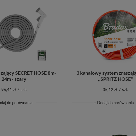
szający SECRET HOSE 8m-
3 kanałowy system zraszaj
24m - szary
,,SPRITZ HOSE"
96,41 zł
/
szt.
35,12 zł
/
szt.
odaj do porównania
+ Dodaj do porównania