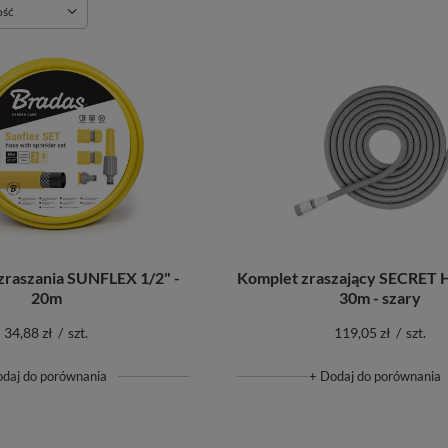
ie
ość
zraszania SUNFLEX 1/2" -
Komplet zraszający SECRET
20m
30m - szary
34,88 zł
/
szt.
119,05 zł
/
szt.
odaj do porównania
+ Dodaj do porównania