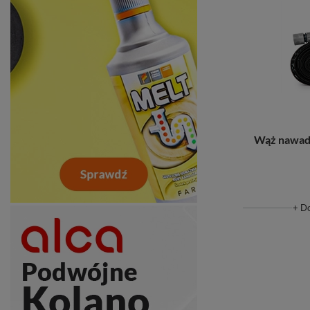
Wąż nawad
+ D