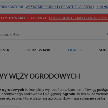
OIM KOSZYKU! -
WSZYSTKIE PRODUKTY DEANTE Z RABATEM !
-
KLIKNI
YMENT W SKLEPIE OD 200 ZŁ
-
FERRO / DEANTE / MELT / USTM / CX80 / 
HNIA
OGRZEWANIE
OGRÓD
SUP
WY WĘŻY OGRODOWYCH
y ogrodowych
to komplety wyposażenia, które umożliwiają podłą
 efektywnego podlewania i pielęgnacji
ogrodu
. W ich skład wcho
 inne akcesoria, które ułatwiają użytkownikowi
nawadnianie roślin
.