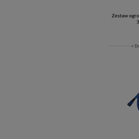
Zestaw ogr
3
+ D