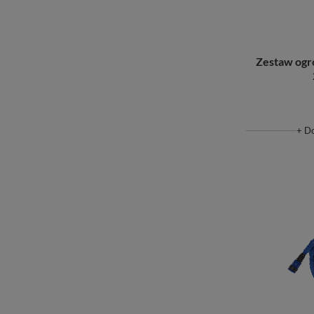
Zestaw og
+ D