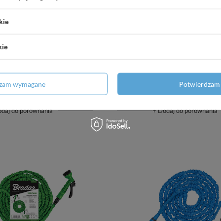
kie
kie
rodowy TRICK HOSE 7m -
Zestaw ogrodowy TRICK H
2m (niebieski)
22m (niebieski)
dzam wymagane
Potwierdzam 
35,47 zł
/
szt.
34,54 zł
/
szt.
odaj do porównania
+ Dodaj do porównania