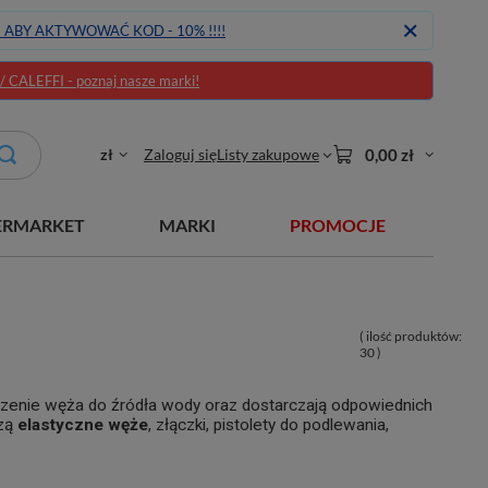
J ABY AKTYWOWAĆ KOD - 10% !!!!
CALEFFI - poznaj nasze marki!
zł
Zaloguj się
Listy zakupowe
0,00 zł
ERMARKET
MARKI
PROMOCJE
( ilość produktów:
30
)
czenie węża do źródła wody oraz dostarczają odpowiednich
dzą
elastyczne węże
, złączki, pistolety do podlewania,