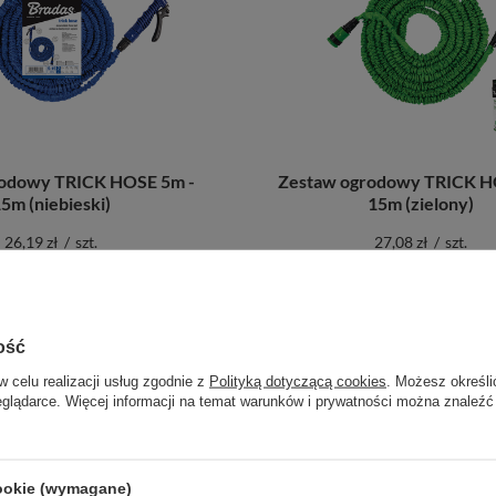
rodowy TRICK HOSE 5m -
Zestaw ogrodowy TRICK H
5m (niebieski)
15m (zielony)
26,19 zł
/
szt.
27,08 zł
/
szt.
odaj do porównania
+ Dodaj do porównania
ość
w celu realizacji usług zgodnie z
Polityką dotyczącą cookies
. Możesz określi
eglądarce. Więcej informacji na temat warunków i prywatności można znaleźć
cookie (wymagane)