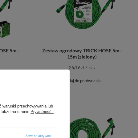
OSE 5m -
Zestaw ogrodowy TRICK HOSE 5m -
15m (zielony)
26,19 zł
/
szt.
+ Dodaj do porównania
ć warunki przechowywania lub
 także na stronie
Prywatność i
Zawsze aktywne