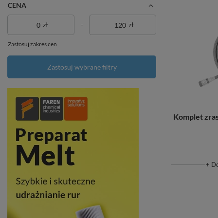
CENA
zł
-
zł
Zastosuj zakres cen
Zastosuj wybrane filtry
Komplet zra
+ D