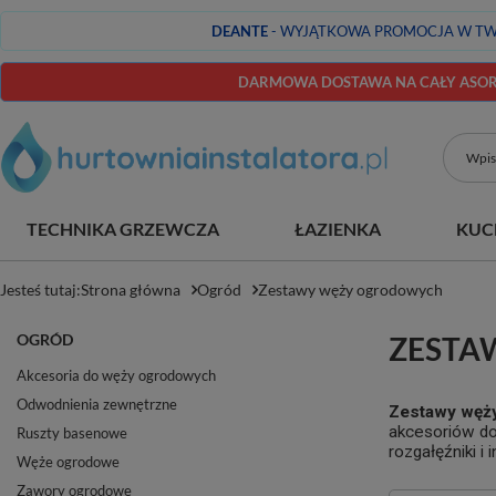
DEANTE
- WYJĄTKOWA PROMOCJA W TW
DARMOWA DOSTAWA NA CAŁY ASORT
TECHNIKA GRZEWCZA
ŁAZIENKA
KUC
Jesteś tutaj:
Strona główna
Ogród
Zestawy węży ogrodowych
OGRÓD
ZESTA
Akcesoria do węży ogrodowych
Odwodnienia zewnętrzne
Zestawy węż
akcesoriów do
Ruszty basenowe
rozgałęźniki i
Węże ogrodowe
Zawory ogrodowe