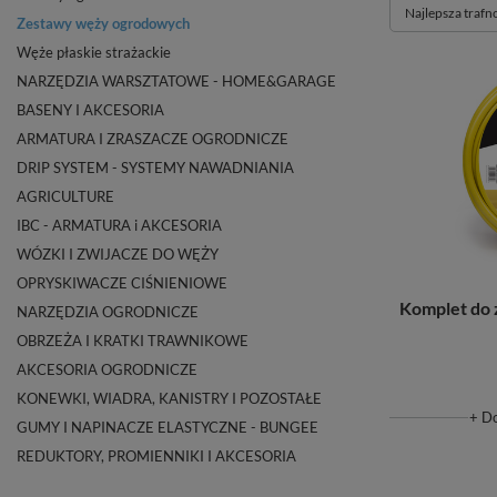
Zmień sortowan
Najlepsza trafn
Zestawy węży ogrodowych
Węże płaskie strażackie
NARZĘDZIA WARSZTATOWE - HOME&GARAGE
BASENY I AKCESORIA
ARMATURA I ZRASZACZE OGRODNICZE
DRIP SYSTEM - SYSTEMY NAWADNIANIA
AGRICULTURE
IBC - ARMATURA i AKCESORIA
WÓZKI I ZWIJACZE DO WĘŻY
OPRYSKIWACZE CIŚNIENIOWE
Komplet do 
NARZĘDZIA OGRODNICZE
OBRZEŻA I KRATKI TRAWNIKOWE
AKCESORIA OGRODNICZE
KONEWKI, WIADRA, KANISTRY I POZOSTAŁE
+ D
GUMY I NAPINACZE ELASTYCZNE - BUNGEE
REDUKTORY, PROMIENNIKI I AKCESORIA