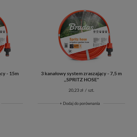
ący - 15m
3 kanałowy system zraszający - 7,5 m
,,SPRITZ HOSE"
20,23 zł
/
szt.
+ Dodaj do porównania