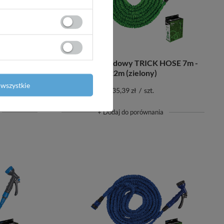
OSE 7m -
Zestaw ogrodowy TRICK HOSE 7m -
22m (zielony)
wszystkie
35,39 zł
/
szt.
+ Dodaj do porównania