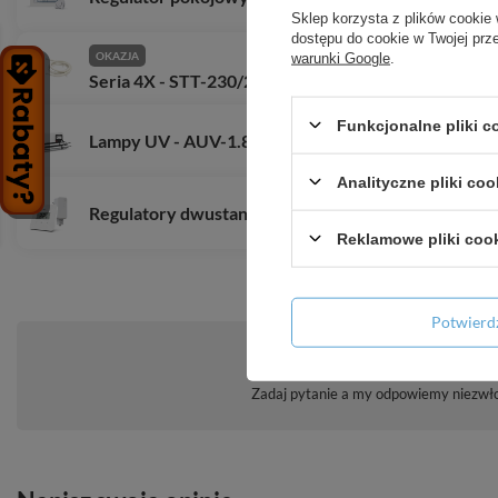
Sklep korzysta z plików cookie 
dostępu do cookie w Twojej prz
OKAZJA
warunki Google
.
Seria 4X - STT-230/2 T M30x1.5
Funkcjonalne pliki 
Lampy UV - AUV-1.81S
Analityczne pliki coo
Regulatory dwustanowe - T-2.2 czarny
Reklamowe pliki coo
Potwier
Zadaj pytanie a my odpowiemy niezwłoc