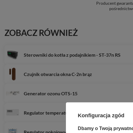
Producent gwarantuj
pośrednictw
ZOBACZ RÓWNIEŻ
Sterowniki do kotła z podajnikiem - ST-37n RS
Czujnik otwarcia okna C-2n brąz
Generator ozonu OTS-15
Regulator temperatury TECH T-9.1 - przewodowy 
Konfiguracja zgód
Dbamy o Twoją prywatn
Regulator pokojowy z komunikacją OpenTherm cza