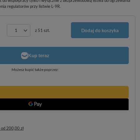
t do współpracy tylko i wyłącznie z bezprzewodową listwa do ogrzewania
nia regulatorów przy listwie L-9R.
Dodaj do koszyka
z
51
szt.
Możesz kupić także poprzez:
od
200,00 zł