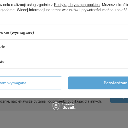
w celu realizacji usług zgodnie z
Polityką dotyczącą cookies
. Możesz określi
eglądarce. Więcej informacji na temat warunków i prywatności można znaleźć
Naj
cookie (wymagane)
kie
kie
dzam wymagane
Potwierdzam 
Potrzebujesz pomocy? Masz pytania?
Zadaj p
znie, najciekawsze pytania i odpowiedzi publikując dla innych.