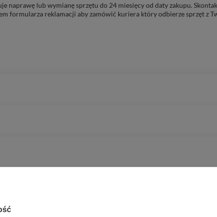
e naprawę lub wymianę sprzętu do 24 miesięcy od daty zakupu. Skontakt
em formularza reklamacji aby
zamówić kuriera który odbierze sprzęt z 
tygodniowy
ość
rny