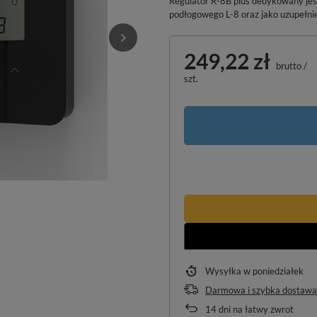
Regulator R-8B plus dedykowany jes
podłogowego L-8 oraz jako uzupełnie
249,22 zł
brutto
/
szt.
Wysyłka
w poniedziałek
Darmowa i szybka dostawa
14
dni na łatwy zwrot