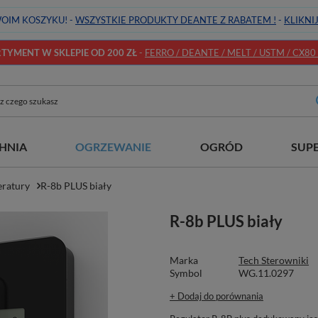
OIM KOSZYKU! -
WSZYSTKIE PRODUKTY DEANTE Z RABATEM !
-
KLIKNI
YMENT W SKLEPIE OD 200 ZŁ
-
FERRO / DEANTE / MELT / USTM / CX80 / 
HNIA
OGRZEWANIE
OGRÓD
SUP
eratury
R-8b PLUS biały
R-8b PLUS biały
Marka
Tech Sterowniki
Symbol
WG.11.0297
+ Dodaj do porównania