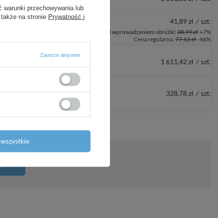
ć warunki przechowywania lub
 także na stronie
Prywatność i
41,89 zł
/
szt.
niższa cena produktu w okresie 30 dni przed wprowadzeniem obniżki:
38,99 zł
+7%
Cena regularna:
77,12 zł
-46%
Zawsze aktywne
1 611,42 zł
/
szt.
328,78 zł
/
szt.
wszystkie
ytanie