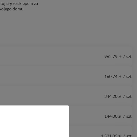
uj się ze sklepem za
Twojego domu.
962,79 zł
/
szt.
160,74 zł
/
szt.
344,20 zł
/
szt.
144,00 zł
/
szt.
1 531,05 zł
/
szt.