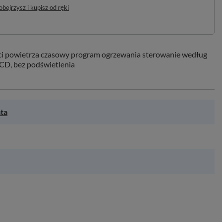
bejrzysz i kupisz od ręki
ci powietrza czasowy program ogrzewania sterowanie według
CD, bez podświetlenia
ata