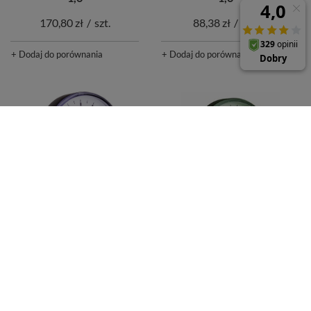
170,80 zł
/
szt.
88,38 zł
/
szt.
+ Dodaj do porównania
+ Dodaj do porównania
Manometr standardowy
Manometr grzewczy RF
RF 100, D211, fi100 mm,
80, fi80 mm, -1÷0 bar,
0÷100 bar, G1/4", ax, kl.
G1/2", rad, kl. 2,5
1,6
114,04 zł
/
szt.
273,95 zł
/
szt.
+ Dodaj do porównania