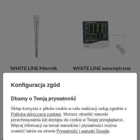
WHITE LINE Miernik
WHITE LINE wewnętrzna
opadów deszczu - do
stacja pogodowa
160mm/m2
Konfiguracja zgód
30,74 zł
/
szt.
9,57 zł
/
szt.
Dbamy o Twoją prywatność
+ Dodaj do porównania
+ Dodaj do porównania
Sklep korzysta z plików cookie w celu realizacji usług zgodnie z
Polityką dotyczącą cookies
. Możesz określić warunki
przechowywania lub dostępu do cookie w Twojej przeglądarce.
Więcej informacji na temat warunków i prywatności można
znaleźć także na stronie
Prywatność i warunki Google
.