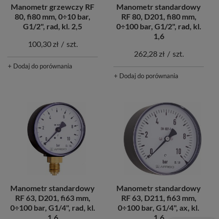
Manometr grzewczy RF
Manometr standardowy
80, fi80 mm, 0÷10 bar,
RF 80, D201, fi80 mm,
G1/2", rad, kl. 2,5
0÷100 bar, G1/2", rad, kl.
1,6
100,30 zł
/
szt.
262,28 zł
/
szt.
+ Dodaj do porównania
+ Dodaj do porównania
Manometr standardowy
Manometr standardowy
RF 63, D201, fi63 mm,
RF 63, D211, fi63 mm,
0÷100 bar, G1/4", rad, kl.
0÷100 bar, G1/4", ax, kl.
1,6
1,6