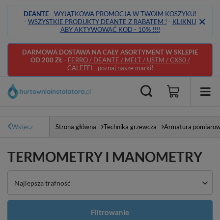
DEANTE
- WYJĄTKOWA PROMOCJA W TWOIM KOSZYKU!
-
WSZYSTKIE PRODUKTY DEANTE Z RABATEM !
-
KLIKNIJ
ABY AKTYWOWAĆ KOD - 10% !!!!
DARMOWA DOSTAWA NA CAŁY ASORTYMENT W SKLEPIE
OD 200 ZŁ
-
FERRO / DEANTE / MELT / USTM / CX80 /
CALEFFI - poznaj nasze marki!
Wstecz
Strona główna
Technika grzewcza
Armatura pomiaro
TERMOMETRY I MANOMETRY
Zmień sortowanie
Najlepsza trafność
Filtrowanie