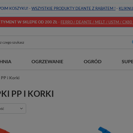
OIM KOSZYKU! -
WSZYSTKIE PRODUKTY DEANTE Z RABATEM !
-
KLIKNI
YMENT W SKLEPIE OD 200 ZŁ
-
FERRO / DEANTE / MELT / USTM / CX80 / 
HNIA
OGRZEWANIE
OGRÓD
SUP
 PP i Korki
KI PP I KORKI
ie
ość