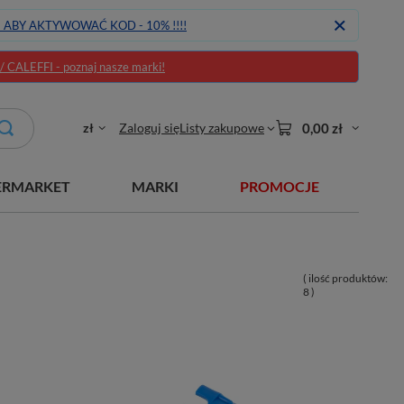
J ABY AKTYWOWAĆ KOD - 10% !!!!
CALEFFI - poznaj nasze marki!
zł
Zaloguj się
Listy zakupowe
0,00 zł
ERMARKET
MARKI
PROMOCJE
( ilość produktów:
8
)