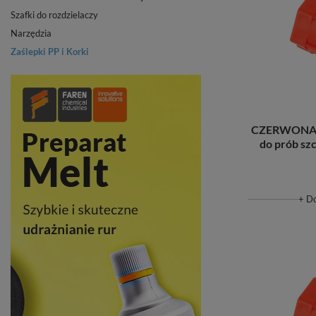
Szafki do rozdzielaczy
Narzędzia
Zaślepki PP i Korki
CZERWONA Z
do prób sz
+ D