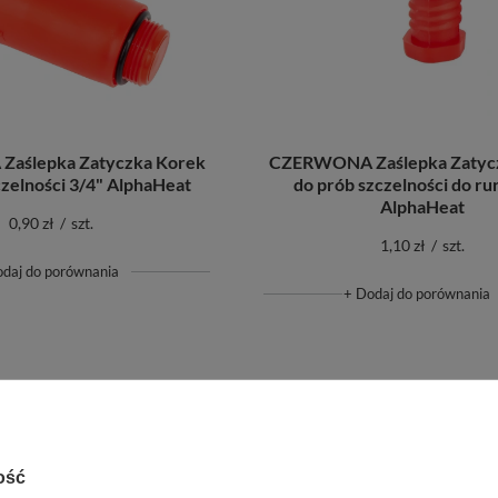
aślepka Zatyczka Korek
CZERWONA Zaślepka Zatyc
czelności 3/4" AlphaHeat
do prób szczelności do r
AlphaHeat
0,90 zł
/
szt.
1,10 zł
/
szt.
odaj do porównania
+ Dodaj do porównania
ość