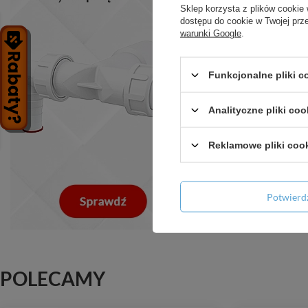
Sklep korzysta z plików cookie 
dostępu do cookie w Twojej prz
warunki Google
.
Funkcjonalne pliki 
CZERWONA Z
do prób s
Analityczne pliki coo
Reklamowe pliki coo
+ D
Potwier
POLECAMY