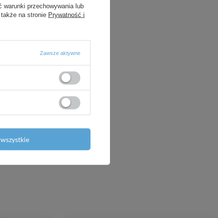
ć warunki przechowywania lub
 także na stronie
Prywatność i
Zawsze aktywne
a Korek do
r 20mm
wszystkie