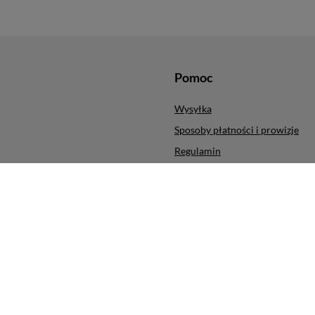
Pomoc
Wysyłka
Sposoby płatności i prowizje
Regulamin
ych produktów
Polityka prywatności
cji
Odstąpienie od umowy
Zarządzaj plikami cookie
ra
,
ul. Obrońców Modlina 5
,
30-733
Kraków