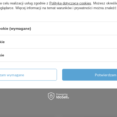
w celu realizacji usług zgodnie z
Polityką dotyczącą cookies
. Możesz określi
eglądarce. Więcej informacji na temat warunków i prywatności można znaleźć
cookie (wymagane)
aślepka Zatyczka Korek
NIEBIESKA Zaślepka Zatyczk
zczelności do rur 20mm
prób szczelności do ru
kie
AlphaHeat
AlphaHeat
1,35 zł
/
szt.
1,35 zł
/
szt.
kie
odaj do porównania
+ Dodaj do porównania
dzam wymagane
Potwierdzam 