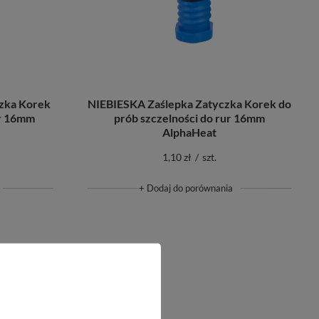
zka Korek
NIEBIESKA Zaślepka Zatyczka Korek do
ur 16mm
prób szczelności do rur 16mm
AlphaHeat
1,10 zł
/
szt.
+ Dodaj do porównania