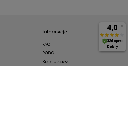
Informacje
FAQ
RODO
Kody rabatowe
Odbiór osobisty
Szybkie zwroty