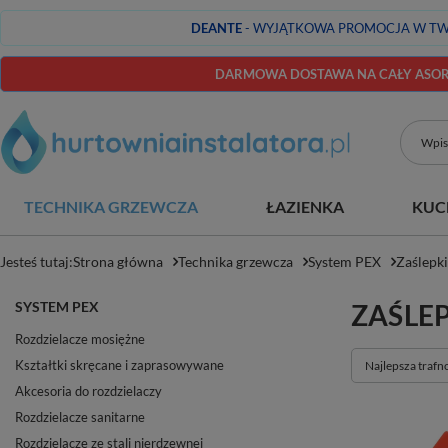
DEANTE
- WYJĄTKOWA PROMOCJA W TW
DARMOWA DOSTAWA NA CAŁY ASORT
TECHNIKA GRZEWCZA
ŁAZIENKA
KUC
Jesteś tutaj:
Strona główna
Technika grzewcza
System PEX
Zaślepki
SYSTEM PEX
ZAŚLEP
Rozdzielacze mosiężne
Kształtki skręcane i zaprasowywane
Zmień sortowan
Najlepsza trafn
Akcesoria do rozdzielaczy
Rozdzielacze sanitarne
Rozdzielacze ze stali nierdzewnej