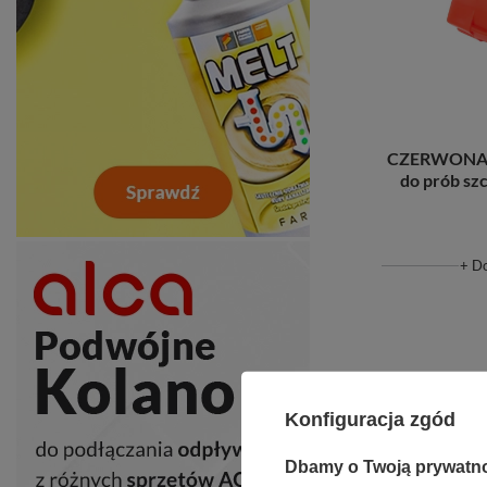
CZERWONA Z
do prób sz
+ D
Konfiguracja zgód
Dbamy o Twoją prywatn