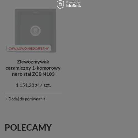
CHWILOWO NIEDOSTĘPNY
Zlewozmywak
ceramiczny 1-komorowy
nero stal ZCB N103
1 151,28 zł
/
szt.
+ Dodaj do porównania
POLECAMY