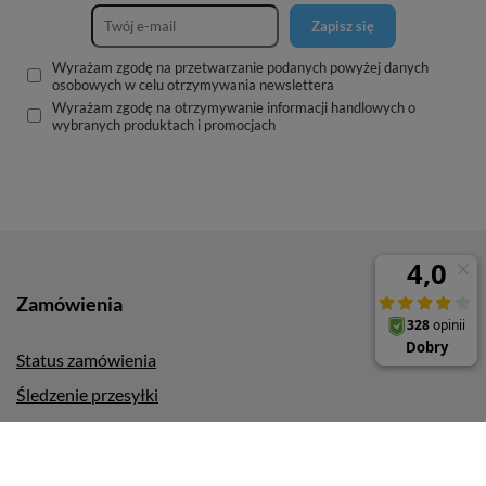
Zapisz się
Wyrażam zgodę na przetwarzanie podanych powyżej danych
osobowych w celu otrzymywania newslettera
Wyrażam zgodę na otrzymywanie informacji handlowych o
wybranych produktach i promocjach
Zamówienia
Status zamówienia
Śledzenie przesyłki
Chcę zareklamować produkt
Chcę odstąpić od umowy