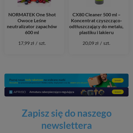
NORMATEK One Shot
CX80 Cleaner 500 ml –
Owoce Leśne
Koncentrat czyszcząco-
neutralizator zapachów
odtłuszczający do metalu,
600 ml
plastiku i lakieru
17,99 zł
/
szt.
20,09 zł
/
szt.
Zapisz się do naszego
newslettera