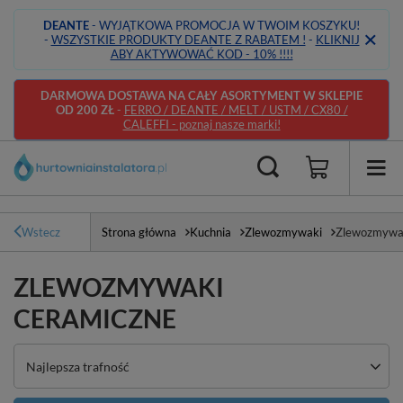
DEANTE
- WYJĄTKOWA PROMOCJA W TWOIM KOSZYKU!
-
WSZYSTKIE PRODUKTY DEANTE Z RABATEM !
-
KLIKNIJ
ABY AKTYWOWAĆ KOD - 10% !!!!
DARMOWA DOSTAWA NA CAŁY ASORTYMENT W SKLEPIE
OD 200 ZŁ
-
FERRO / DEANTE / MELT / USTM / CX80 /
CALEFFI - poznaj nasze marki!
Wstecz
Strona główna
Kuchnia
Zlewozmywaki
Zlewozmywak
ZLEWOZMYWAKI
CERAMICZNE
Zmień sortowanie
Najlepsza trafność