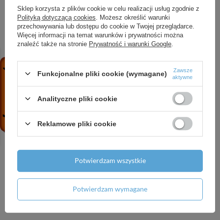
1 007,28 zł
/
szt.
Sklep korzysta z plików cookie w celu realizacji usług zgodnie z
683,28 zł
/
szt.
Polityką dotyczącą cookies
. Możesz określić warunki
+ Dodaj do porównania
przechowywania lub dostępu do cookie w Twojej przeglądarce.
Więcej informacji na temat warunków i prywatności można
+ Dodaj do porównania
znaleźć także na stronie
Prywatność i warunki Google
.
Zawsze
Funkcjonalne pliki cookie (wymagane)
aktywne
Analityczne pliki cookie
Reklamowe pliki cookie
Zlewozmywak
Zlewozmywak
ceramiczny 1-komorowy
ceramiczny 2-komorowy
z ociekaczem biały stal
biały stal ZCL 620N
Potwierdzam wszystkie
ZCL 611N
1 007,28 zł
/
szt.
863,28 zł
/
szt.
Potwierdzam wymagane
+ Dodaj do porównania
+ Dodaj do porównania