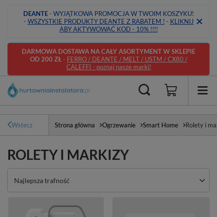
DEANTE
- WYJĄTKOWA PROMOCJA W TWOIM KOSZYKU!
-
WSZYSTKIE PRODUKTY DEANTE Z RABATEM !
-
KLIKNIJ
ABY AKTYWOWAĆ KOD - 10% !!!!
DARMOWA DOSTAWA NA CAŁY ASORTYMENT W SKLEPIE
OD 200 ZŁ
-
FERRO / DEANTE / MELT / USTM / CX80 /
CALEFFI - poznaj nasze marki!
Wstecz
Strona główna
Ogrzewanie
Smart Home
Rolety i ma
ROLETY I MARKIZY
Zmień sortowanie
Najlepsza trafność