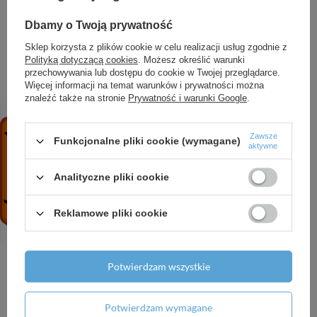
Dbamy o Twoją prywatność
POLECAMY
Sklep korzysta z plików cookie w celu realizacji usług zgodnie z
Polityką dotyczącą cookies
. Możesz określić warunki
przechowywania lub dostępu do cookie w Twojej przeglądarce.
Więcej informacji na temat warunków i prywatności można
znaleźć także na stronie
Prywatność i warunki Google
.
Zawsze
Funkcjonalne pliki cookie (wymagane)
aktywne
Analityczne pliki cookie
NORMATEK One Shot
CX80 Cleaner 500 ml –
Corleone neutralizator
Koncentrat czyszcząco-
Reklamowe pliki cookie
zapachów 600 ml
odtłuszczający do metalu,
plastiku i lakieru
17,99 zł
/
szt.
Potwierdzam wszystkie
20,09 zł
/
szt.
Potwierdzam wymagane