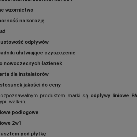
e wzornictwo
orność na korozję
taż
pustowość odpływów
sadniki ułatwiające czyszczenie
do nowoczesnych łazienek
rta dla instalatorów
 stosunek jakości do ceny
 rozpoznawalnym produktem marki są
odpływy liniowe 
ypu walk-in.
niowe podłogowe
niowe 2w1
rusztem pod płytkę