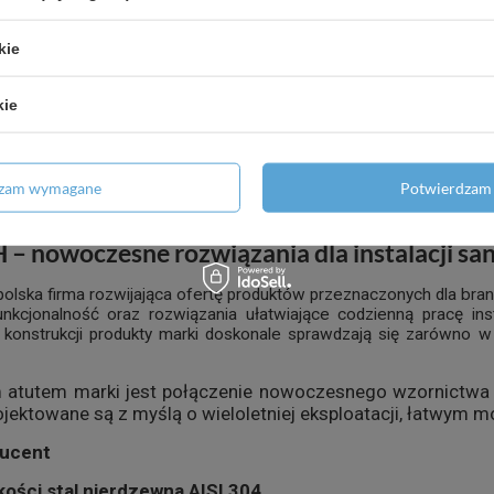
kie
owy prysznicowy 2w1 140
Odpływ liniowy prysznicow
m chromowany
cm chromowany
kie
1 000,00 zł
/
szt.
1 000,00 zł
/
szt.
odaj do porównania
+ Dodaj do porównania
dzam wymagane
Potwierdzam 
 nowoczesne rozwiązania dla instalacji san
polska firma rozwijająca ofertę produktów przeznaczonych dla branż
unkcjonalność oraz rozwiązania ułatwiające codzienną pracę in
konstrukcji produkty marki doskonale sprawdzają się zarówno w n
 atutem marki jest połączenie nowoczesnego wzornictwa 
ektowane są z myślą o wieloletniej eksploatacji, łatwym 
ducent
kości stal nierdzewna AISI 304