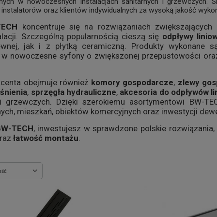
nych w nowoczesnych instalacjach sanitarnych i grzewczych. S
 instalatorów oraz klientów indywidualnych za wysoką jakość wyko
TECH
koncentruje się na rozwiązaniach zwiększających 
lacji. Szczególną popularnością cieszą się
odpływy linio
zewnej, jak i z płytką ceramiczną. Produkty wykonane
w nowoczesne syfony o zwiększonej przepustowości oraz 
ucenta obejmuje również
komory gospodarcze
,
zlewy go
śnienia
,
sprzęgła hydrauliczne
,
akcesoria do odpływów l
 i grzewczych. Dzięki szerokiemu asortymentowi BW-T
ych, mieszkań, obiektów komercyjnych oraz inwestycji dewe
BW-TECH
, inwestujesz w sprawdzone polskie rozwiązania,
raz
łatwość montażu
.
ie
ość