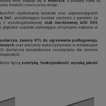
iedziba firmy znajduje się w
Wieliczce
, a produkty marki są
nania, trwałość i nowoczesny design.
komfort użytkowania łazienek oraz usprawniających
we 2w1
, umożliwiające montaż zarówno z panelem ze
 są z wysokogatunkowej
stali nierdzewnej AISI 304
,
głębokie osadniki ułatwiające utrzymanie odpływu w
spodarcze
,
zawory RTL do ogrzewania podłogowego
,
iniowych
oraz elementy wykorzystywane w instalacjach
ECH dostarcza kompleksowe rozwiązania dla domów
loperskich.
 które łączą
estetykę
,
funkcjonalność
,
wysoką jakość