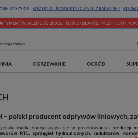
OIM KOSZYKU! -
WSZYSTKIE PRODUKTY DEANTE Z RABATEM !
-
KLIKNI
TYMENT W SKLEPIE OD 200 ZŁ
-
FERRO / DEANTE / MELT / USTM / CX80 
HNIA
OGRZEWANIE
OGRÓD
SUP
CH
– polski producent odpływów liniowych, za
polska marka specjalizująca się w projektowaniu i produkcji
o
aworów RTL
,
sprzęgieł hydraulicznych
,
reduktorów
,
komór