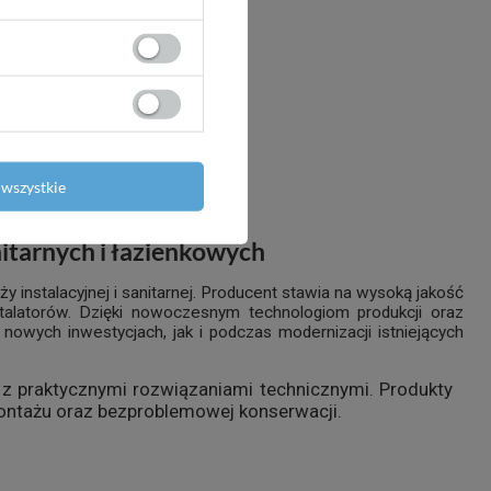
y 2w1 150
wszystkie
itarnych i łazienkowych
y instalacyjnej i sanitarnej. Producent stawia na wysoką jakość
stalatorów. Dzięki nowoczesnym technologiom produkcji oraz
owych inwestycjach, jak i podczas modernizacji istniejących
z praktycznymi rozwiązaniami technicznymi. Produkty
montażu oraz bezproblemowej konserwacji.