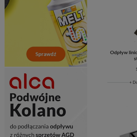
Odpływ lin
s
+ D