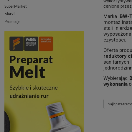
wykorzystywa
cenione przez
SuperMarket
Marki
Marka
BW-
Promocje
montaż insta
stali nierd
wyposażone 
czystości.
Oferta prod
reduktory ci
sanitarnych
jednorodzinn
Wybierając
wykonania
o
Zmień sortowan
Najlepsza trafn