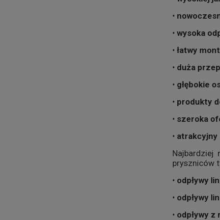
•
nowoczesn
•
wysoka odp
•
łatwy mon
•
duża prze
•
głębokie o
•
produkty 
•
szeroka ofe
•
atrakcyjny
Najbardziej
pryszniców t
•
odpływy li
•
odpływy li
•
odpływy z 