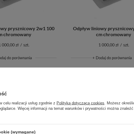
owy prysznicowy 2w1 100
Odpływ liniowy prysznicow
m chromowany
cm chromowany
1 000,00 zł
/
szt.
1 000,00 zł
/
szt.
odaj do porównania
+ Dodaj do porównania
ość
w celu realizacji usług zgodnie z
Polityką dotyczącą cookies
. Możesz określi
eglądarce. Więcej informacji na temat warunków i prywatności można znaleźć
cookie (wymagane)