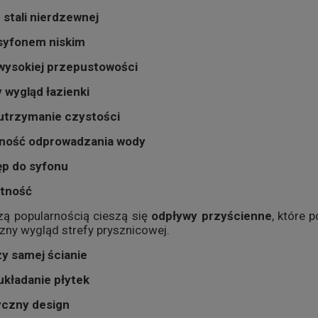
 stali nierdzewnej
syfonem niskim
wysokiej przepustowości
 wygląd łazienki
 utrzymanie czystości
jność odprowadzania wody
ęp do syfonu
otność
zą popularnością cieszą się
odpływy przyścienne
, które 
zny wygląd strefy prysznicowej.
y samej ścianie
układanie płytek
yczny design