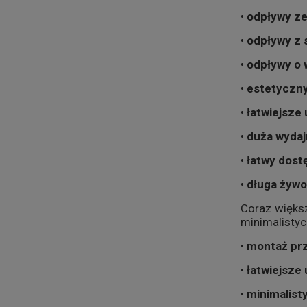
•
odpływy ze
•
odpływy z 
•
odpływy o 
•
estetyczny
•
łatwiejsze
•
duża wyda
•
łatwy dost
•
długa żyw
Coraz więks
minimalistyc
•
montaż prz
•
łatwiejsze 
•
minimalist