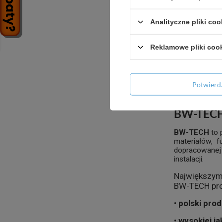
Analityczne pliki coo
Odpływ lini
c
Reklamowe pliki coo
+ D
Potwier
BW-TECH –
BW-TECH
to 
materiałów, f
dopracowanej 
instalacji.
Największym
BW-TECH proj
•
polski pro
•
wysokiej ja