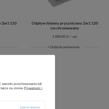
y 2w1 110
Odpływ liniowy prysznicowy 2w1 120
cm chromowany
1 000,00 zł
/
szt.
+ Dodaj do porównania
ć warunki przechowywania lub
 także na stronie
Prywatność i
Zawsze aktywne