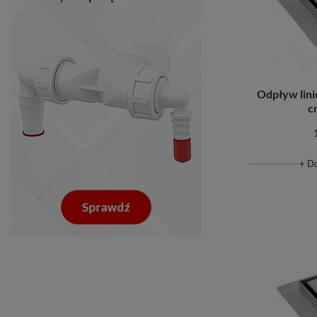
Odpływ lin
c
+ D