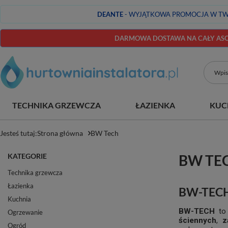
DEANTE
- WYJĄTKOWA PROMOCJA W TW
DARMOWA DOSTAWA NA CAŁY ASOR
TECHNIKA GRZEWCZA
ŁAZIENKA
KUC
Jesteś tutaj:
Strona główna
BW Tech
KATEGORIE
BW TE
Technika grzewcza
Łazienka
BW-TECH 
Kuchnia
BW-TECH
to 
Ogrzewanie
ściennych
,
z
Ogród