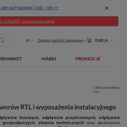
J ABY AKTYWOWAĆ KOD - 10% !!!!
/ CALEFFI - poznaj nasze marki!
zł
Zaloguj się
Listy zakupowe
0,00 zł
ERMARKET
MARKI
PROMOCJE
( ilość produktów:
11
)
worów RTL i wyposażenia instalacyjnego
dpływów liniowych
,
odpływów przyściennych
,
odpływów
 gospodarczych
,
zlewów technicznych
oraz akcesoriów