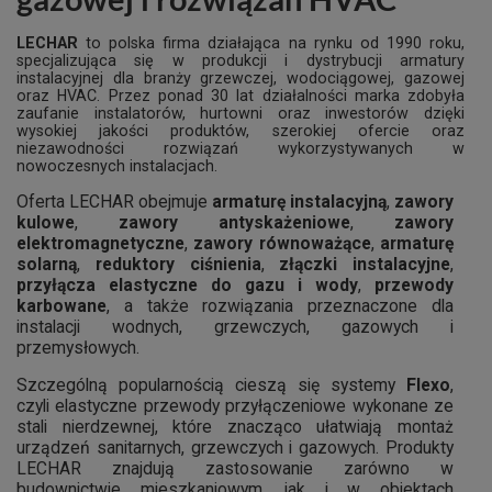
LECHAR
to polska firma działająca na rynku od 1990 roku,
specjalizująca się w produkcji i dystrybucji armatury
instalacyjnej dla branży grzewczej, wodociągowej, gazowej
oraz HVAC. Przez ponad 30 lat działalności marka zdobyła
zaufanie instalatorów, hurtowni oraz inwestorów dzięki
wysokiej jakości produktów, szerokiej ofercie oraz
niezawodności rozwiązań wykorzystywanych w
nowoczesnych instalacjach.
Oferta LECHAR obejmuje
armaturę instalacyjną
,
zawory
kulowe
,
zawory antyskażeniowe
,
zawory
elektromagnetyczne
,
zawory równoważące
,
armaturę
solarną
,
reduktory ciśnienia
,
złączki instalacyjne
,
przyłącza elastyczne do gazu i wody
,
przewody
karbowane
, a także rozwiązania przeznaczone dla
instalacji wodnych, grzewczych, gazowych i
przemysłowych.
Szczególną popularnością cieszą się systemy
Flexo
,
czyli elastyczne przewody przyłączeniowe wykonane ze
stali nierdzewnej, które znacząco ułatwiają montaż
urządzeń sanitarnych, grzewczych i gazowych. Produkty
LECHAR znajdują zastosowanie zarówno w
budownictwie mieszkaniowym, jak i w obiektach