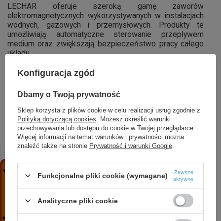
LECHAR oferuje szeroką gamę zaworów
elektromagnetycznych wykorzystywanych w instalacjach
wodnych, gazowych i przemysłowych. Produkty te
umożliwiają automatyczne sterowanie przepływem
medium oraz zwiększają bezpieczeństwo pracy całego
układu.
• automatyzacja pracy instalacji
Konfiguracja zgód
• zwiększenie bezpieczeństwa
Dbamy o Twoją prywatność
• precyzyjna kontrola przepływu
Sklep korzysta z plików cookie w celu realizacji usług zgodnie z
Polityką dotyczącą cookies
. Możesz określić warunki
• niezawodność działania
przechowywania lub dostępu do cookie w Twojej przeglądarce.
• szerokie zastosowanie przemysłowe
Więcej informacji na temat warunków i prywatności można
znaleźć także na stronie
Prywatność i warunki Google
.
LECHAR należy do najbardziej rozpoznawalnych
producentów elastycznych przyłączy instalacyjnych. W
ofercie znajdują się przyłącza gazowe i wodne wykonane
Zawsze
Funkcjonalne pliki cookie (wymagane)
aktywne
ze stali nierdzewnej, przeznaczone do podłączania
urządzeń grzewczych, sanitarnych oraz gazowych.
Analityczne pliki cookie
Produkty wyróżniają się: