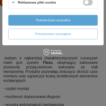
• wysoką odpornością na temperaturę
Reklamowe pliki cookie
• odpornością na ciśnienie
• łatwością montażu
Potwierdzam wszystkie
• elastyczną konstrukcją
• wieloletnią trwałością
Potwierdzam wymagane
• certyfikowaną jakością
Jednym z najbardziej charakterystycznych rozwiązań
marki jest system
Flexo
, obejmujący karbowane
przewody przyłączeniowe wykonane ze stali
nierdzewnej. Produkty pozwalają znacząco skrócić czas
montażu oraz ograniczyć liczbę dodatkowych elementów
instalacyjnych.
• szybki montaż
• możliwość dopasowania długości
• wysoka wytrzymałość mechaniczna