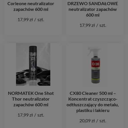
Corleone neutralizator
DRZEWO SANDAŁOWE
zapachów 600 ml
neutralizator zapachów
600 ml
17,99 zł
/
szt.
17,99 zł
/
szt.
NORMATEK One Shot
CX80 Cleaner 500 ml –
Thor neutralizator
Koncentrat czyszcząco-
zapachów 600 ml
odtłuszczający do metalu,
plastiku i lakieru
17,99 zł
/
szt.
20,09 zł
/
szt.