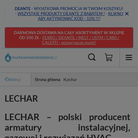
DEANTE
- WYJĄTKOWA PROMOCJA W TWOIM KOSZYKU!
-
WSZYSTKIE PRODUKTY DEANTE Z RABATEM !
-
KLIKNIJ
ABY AKTYWOWAĆ KOD - 10% !!!!
DARMOWA DOSTAWA NA CAŁY ASORTYMENT W SKLEPIE
OD 200 ZŁ
-
FERRO / DEANTE / MELT / USTM / CX80 /
CALEFFI - poznaj nasze marki!
Wstecz
Strona główna
Lechar
LECHAR
LECHAR – polski producent
armatury instalacyjnej,
gazowej i rozwiązań HVAC