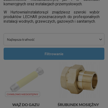
komercyjnych oraz instalacjach przemysłowych.
W HurtowniaInstalatora.pl znajdziesz szeroki wybór
produktów LECHAR przeznaczonych do profesjonalnych
instalacji wodnych, grzewczych, gazowych i sanitarnych.
Zmień sortowanie
Najlepsza trafność
Filtrowanie
CHWILOWO NIEDOSTĘPNY
ŚRUBUNEK MOSIĘŻNY
WĄŻ DO GAZU