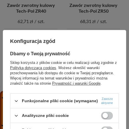
Zawór zwrotny kulowy
Zawór zwrotny kulowy
Tech-Pol ZR40
Tech-Pol ZR50
62,71 zł
/
szt.
68,31 zł
/
szt.
+ Dodaj do porównania
+ Dodaj do porównania
Konfiguracja zgód
Dbamy o Twoją prywatność
POLECAMY
Sklep korzysta z plików cookie w celu realizacji usług zgodnie z
Polityką dotyczącą cookies
. Możesz określić warunki
przechowywania lub dostępu do cookie w Twojej przeglądarce.
Więcej informacji na temat warunków i prywatności można
znaleźć także na stronie
Prywatność i warunki Google
.
Zawsze
Funkcjonalne pliki cookie (wymagane)
aktywne
Analityczne pliki cookie
Resideo Braukmann
NORMATEK One Shot