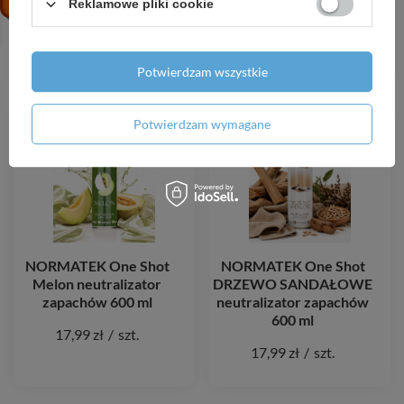
TM200 zawór mieszający
Corleone neutralizator
Reklamowe pliki cookie
3/4" + 3 śrubunki
zapachów 600 ml
410,00 zł
/
szt.
17,99 zł
/
szt.
Potwierdzam wszystkie
Potwierdzam wymagane
NORMATEK One Shot
NORMATEK One Shot
Melon neutralizator
DRZEWO SANDAŁOWE
zapachów 600 ml
neutralizator zapachów
600 ml
17,99 zł
/
szt.
17,99 zł
/
szt.