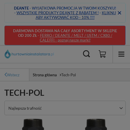
DEANTE
- WYJĄTKOWA PROMOCJA W TWOIM KOSZYKU!
-
WSZYSTKIE PRODUKTY DEANTE Z RABATEM !
-
KLIKNIJ
ABY AKTYWOWAĆ KOD - 10% !!!!
DARMOWA DOSTAWA NA CAŁY ASORTYMENT W SKLEPIE
OD 200 ZŁ
-
FERRO / DEANTE / MELT / USTM / CX80 /
CALEFFI - poznaj nasze marki!
Wstecz
Strona główna
Tech-Pol
TECH-POL
Zmień sortowanie
Najlepsza trafność