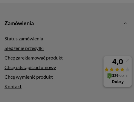
Zamówienia
Status zamówienia
Śledzenie przesyłki
Chcę zareklamować produkt
Chcę odstąpić od umowy
Chcę wymienić produkt
Kontakt
Konto
Pomoc