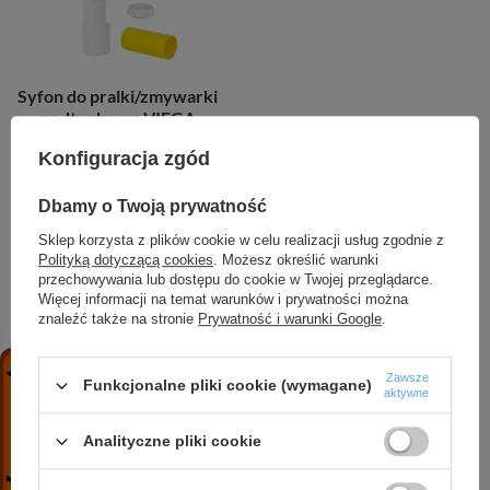
Syfon do pralki/zmywarki
podtynkowy VIEGA
rozeta, chrom 452452
Konfiguracja zgód
63,24 zł
/
szt.
Dbamy o Twoją prywatność
+ Dodaj do porównania
Sklep korzysta z plików cookie w celu realizacji usług zgodnie z
Polityką dotyczącą cookies
. Możesz określić warunki
przechowywania lub dostępu do cookie w Twojej przeglądarce.
Więcej informacji na temat warunków i prywatności można
Viega – profesjonalne systemy instalacyjne dla wymagających
znaleźć także na stronie
Prywatność i warunki Google
.
inwestycji
Marka Viega od wielu lat wyznacza kierunki rozwoju
nowoczesnej techniki instalacyjnej. Dzięki połączeniu
Zawsze
Funkcjonalne pliki cookie (wymagane)
niemieckiej precyzji, zaawansowanych technologii
aktywne
produkcyjnych oraz ciągłym inwestycjom w rozwój firma
zdobyła pozycję jednego z najważniejszych producentów
Analityczne pliki cookie
armatury i systemów instalacyjnych na świecie. Portfolio
obejmuje tysiące produktów przeznaczonych do instalacji
wodnych, grzewczych, gazowych, sanitarnych i