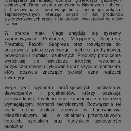
rozwiązania dla instalacji wodnych, grzewczych, gazowych i
sanitarnych. Firma została założona w Niemczech i obecnie
jest uznawana za światowego lidera technologii połączeń
zaprasowywanych, oferując ponad 17 000 produktów
wykorzystywanych przez instalatorów i inwestorów na całym
świecie.
W ofercie marki Viega znajdują się systemy
zaprasowywane Profipress, Megapress, Sanpress,
Prestabo, Raxofix, Geopress oraz rozwiązania do
ogrzewania płaszczyznowego, techniki podtynkowej,
odwodnień i instalacji sanitarnych. Produkty producenta
wyróżniają się najwyższą jakością wykonania,
bezpieczeństwem użytkowania oraz szybkim montażem,
który pozwala znacząco skrócić czas realizacji
inwestycji.
Viega jest wyborem profesjonalnych instalatorów,
deweloperów i projektantów, którzy oczekują
niezawodności, trwałości oraz zgodności z najbardziej
wymagającymi normami technicznymi. Rozwiązania tej
marki można znaleźć zarówno w budownictwie
mieszkaniowym, jak i w obiektach przemysłowych,
hotelach, szpitalach oraz budynkach użyteczności
publicznej.