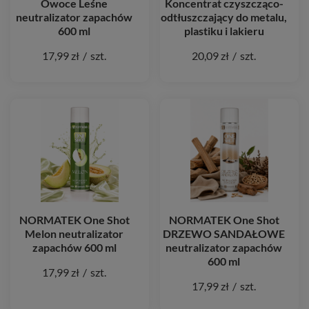
Owoce Leśne
Koncentrat czyszcząco-
neutralizator zapachów
odtłuszczający do metalu,
600 ml
plastiku i lakieru
17,99 zł
/
szt.
20,09 zł
/
szt.
NORMATEK One Shot
NORMATEK One Shot
Melon neutralizator
DRZEWO SANDAŁOWE
zapachów 600 ml
neutralizator zapachów
600 ml
17,99 zł
/
szt.
17,99 zł
/
szt.