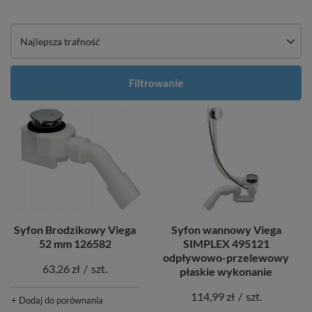
Zmień sortowanie
Najlepsza trafność
Filtrowanie
Syfon wannowy Viega
Syfon Brodzikowy Viega
SIMPLEX 495121
52 mm 126582
odpływowo-przelewowy
63,26 zł
/
szt.
płaskie wykonanie
114,99 zł
/
szt.
+ Dodaj do porównania