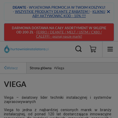
DEANTE
- WYJĄTKOWA PROMOCJA W TWOIM KOSZYKU!
-
WSZYSTKIE PRODUKTY DEANTE Z RABATEM !
-
KLIKNIJ
ABY AKTYWOWAĆ KOD - 10% !!!!
DARMOWA DOSTAWA NA CAŁY ASORTYMENT W SKLEPIE
OD 200 ZŁ
-
FERRO / DEANTE / MELT / USTM / CX80 /
CALEFFI - poznaj nasze marki!
Wstecz
Strona główna
Viega
VIEGA
Viega – światowy lider techniki instalacyjnej i systemów
zaprasowywanych
Viega to jedna z najbardziej cenionych marek w branży
instalacyjnej, od ponad 120 lat dostarczająca innowacyjne