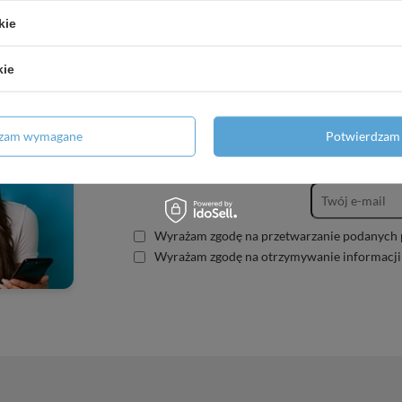
kie
kie
dzam wymagane
Potwierdzam 
Zapisz się do
Wyrażam zgodę na przetwarzanie podanych 
Wyrażam zgodę na otrzymywanie informacji