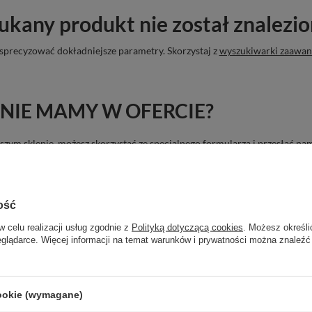
ukany produkt nie został znalezio
sprecyzować dokładniejsze parametry. Skorzystaj z
wyszukiwarki zaawa
NIE MAMY W OFERCIE?
 naszym sklepie, możesz skorzystać ze specjalnego formularza i przesłać 
ość
w celu realizacji usług zgodnie z
Polityką dotyczącą cookies
. Możesz określi
eglądarce. Więcej informacji na temat warunków i prywatności można znaleźć
cookie (wymagane)