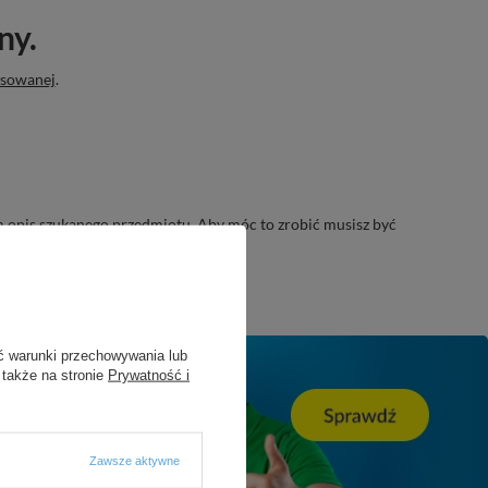
ny.
nsowanej
.
nam opis szukanego przedmiotu. Aby móc to zrobić musisz być
ć warunki przechowywania lub
 także na stronie
Prywatność i
Zawsze aktywne