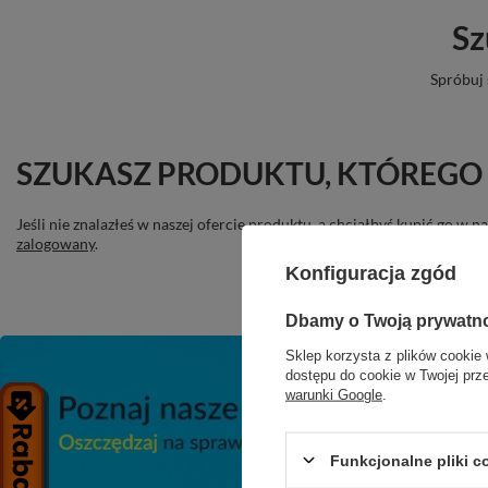
Sz
Spróbuj 
SZUKASZ PRODUKTU, KTÓREGO 
Jeśli nie znalazłeś w naszej ofercie produktu, a chciałbyś kupić go w
zalogowany
.
Konfiguracja zgód
Dbamy o Twoją prywatn
Sklep korzysta z plików cookie 
dostępu do cookie w Twojej prz
warunki Google
.
Funkcjonalne pliki 