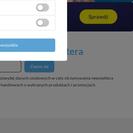
wszystkie
 naszego newslettera
Zapisz się
powyżej danych osobowych w celu otrzymywania newslettera
 handlowych o wybranych produktach i promocjach