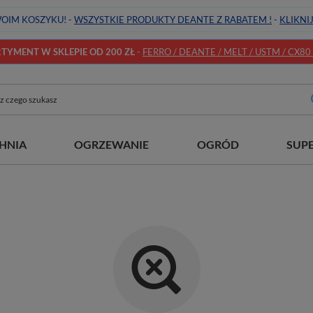
OIM KOSZYKU! -
WSZYSTKIE PRODUKTY DEANTE Z RABATEM !
-
KLIKNI
YMENT W SKLEPIE OD 200 ZŁ
-
FERRO / DEANTE / MELT / USTM / CX80 / 
HNIA
OGRZEWANIE
OGRÓD
SUP