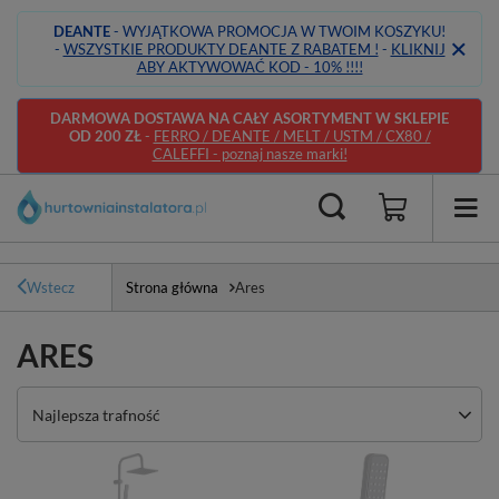
DEANTE
- WYJĄTKOWA PROMOCJA W TWOIM KOSZYKU!
-
WSZYSTKIE PRODUKTY DEANTE Z RABATEM !
-
KLIKNIJ
ABY AKTYWOWAĆ KOD - 10% !!!!
DARMOWA DOSTAWA NA CAŁY ASORTYMENT W SKLEPIE
OD 200 ZŁ
-
FERRO / DEANTE / MELT / USTM / CX80 /
CALEFFI - poznaj nasze marki!
Wstecz
Strona główna
Ares
ARES
Zmień sortowanie
Najlepsza trafność