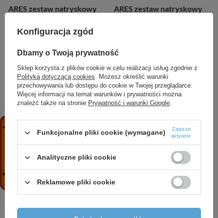
ARES zestaw natryskowy
ARES zestaw natryskowy
na drążku
punktowy
Konfiguracja zgód
131,93 zł
/
szt.
71,68 zł
/
szt.
Dbamy o Twoją prywatność
+ Dodaj do porównania
+ Dodaj do porównania
Sklep korzysta z plików cookie w celu realizacji usług zgodnie z
Polityką dotyczącą cookies
. Możesz określić warunki
przechowywania lub dostępu do cookie w Twojej przeglądarce.
Więcej informacji na temat warunków i prywatności można
POLECAMY
znaleźć także na stronie
Prywatność i warunki Google
.
Zawsze
Funkcjonalne pliki cookie (wymagane)
aktywne
Analityczne pliki cookie
Reklamowe pliki cookie
CX80 Cleaner 500 ml –
NORMATEK One Shot