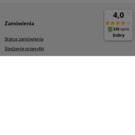
Zamówienia
Status zamówienia
Śledzenie przesyłki
Chcę zareklamować produkt
Chcę odstąpić od umowy
Chcę wymienić produkt
Kontakt
Konto
Pomoc