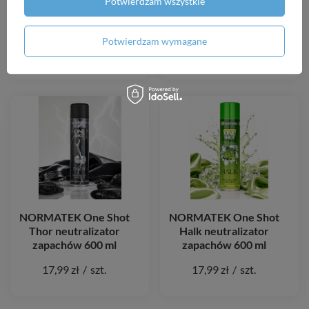
Koncentrat czyszcząco-
Owoce Leśne
Potwierdzam wszystkie
odtłuszczający do metalu,
neutralizator zapachów
plastiku i lakieru
600 ml
Potwierdzam wymagane
20,09 zł
/
szt.
17,99 zł
/
szt.
NORMATEK One Shot
NORMATEK One Shot
Thor neutralizator
Halk neutralizator
zapachów 600 ml
zapachów 600 ml
17,99 zł
/
szt.
17,99 zł
/
szt.