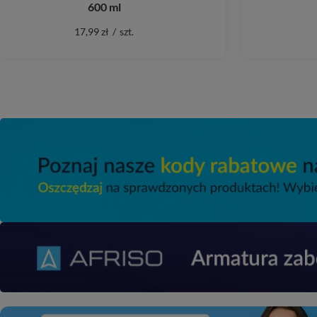
600 ml
17,99 zł
/
szt.