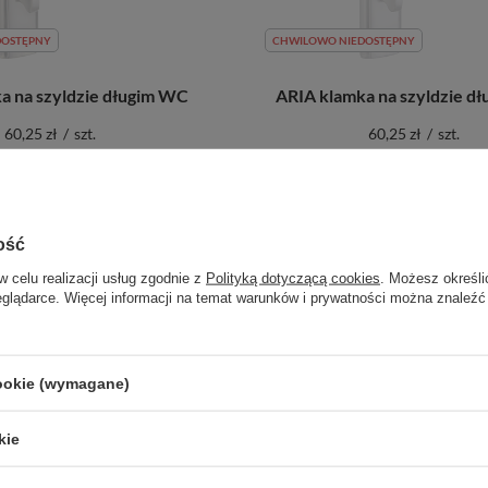
DOSTĘPNY
CHWILOWO NIEDOSTĘPNY
a na szyldzie długim WC
ARIA klamka na szyldzie d
60,25 zł
/
szt.
60,25 zł
/
szt.
odaj do porównania
+ Dodaj do porównania
ość
w celu realizacji usług zgodnie z
Polityką dotyczącą cookies
. Możesz określi
eglądarce. Więcej informacji na temat warunków i prywatności można znaleźć
cookie (wymagane)
kie