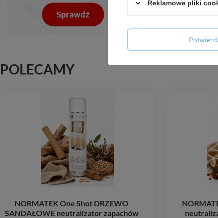
Reklamowe pliki coo
Potwier
POLECAMY
NORMATEK One Shot DRZEWO
NORMATEK
SANDAŁOWE neutralizator zapachów
neutraliz