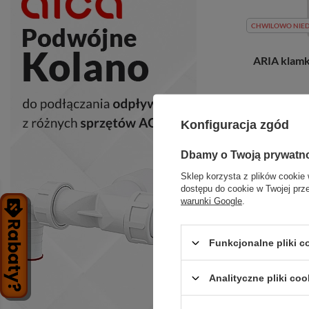
CHWILOWO NIE
ARIA klamk
+ D
Konfiguracja zgód
Dbamy o Twoją prywatn
Sklep korzysta z plików cookie 
dostępu do cookie w Twojej prz
warunki Google
.
Funkcjonalne pliki 
Analityczne pliki coo