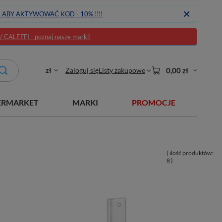
J ABY AKTYWOWAĆ KOD - 10% !!!!
CALEFFI - poznaj nasze marki!
zł
Zaloguj się
Listy zakupowe
0,00 zł
ERMARKET
MARKI
PROMOCJE
( ilość produktów:
8
)