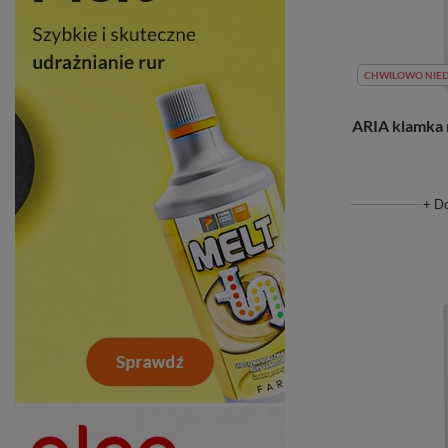
CHWILOWO NIE
ARIA klamka n
+ D