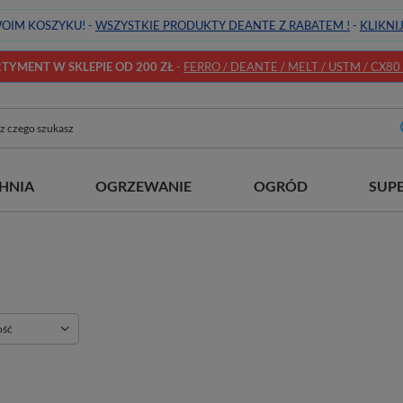
OIM KOSZYKU! -
WSZYSTKIE PRODUKTY DEANTE Z RABATEM !
-
KLIKNI
YMENT W SKLEPIE OD 200 ZŁ
-
FERRO / DEANTE / MELT / USTM / CX80 / 
HNIA
OGRZEWANIE
OGRÓD
SUP
ie
ość