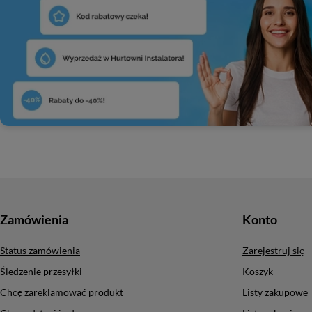
Zamówienia
Konto
Status zamówienia
Zarejestruj się
Śledzenie przesyłki
Koszyk
Chcę zareklamować produkt
Listy zakupowe