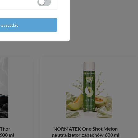
wszystkie
Thor
NORMATEK One Shot Melon
600 ml
neutralizator zapachów 600 ml