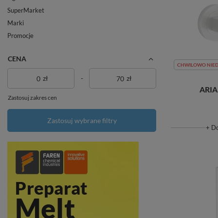
SuperMarket
Marki
Promocje
CENA
CHWILOWO NIE
zł
-
zł
ARIA
Zastosuj zakres cen
Zastosuj wybrane filtry
+ D