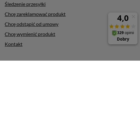
Śledzenie przesyłki
Chcę zareklamować produkt
Chcę odstąpić od umowy
Chcę wymienić produkt
Kontakt
Konto
Pomoc
Informacje