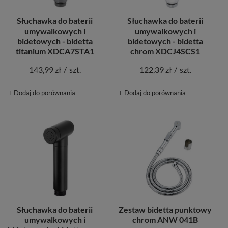
Słuchawka do baterii
Słuchawka do baterii
umywalkowych i
umywalkowych i
bidetowych - bidetta
bidetowych - bidetta
titanium XDCA7STA1
chrom XDCJ4SCS1
143,99 zł
/
szt.
122,39 zł
/
szt.
+ Dodaj do porównania
+ Dodaj do porównania
Słuchawka do baterii
Zestaw bidetta punktowy
umywalkowych i
chrom ANW 041B