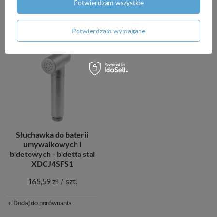
165,59 zł
/
szt.
Potwierdzam wszystkie
+ Dodaj do porównania
+ Dodaj do porównania
Potwierdzam wymagane
Słuchawka do baterii
umywalkowych i
bidetowych - bidetta stal
XDCJ4SFS1
165,59 zł
/
szt.
+ Dodaj do porównania