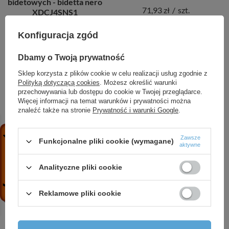
bidetowych - bidetta nero
71,93 zł
/
szt.
XDCJ4SNS1
122,39 zł
/
szt.
+ Dodaj do porównania
Konfiguracja zgód
+ Dodaj do porównania
Dbamy o Twoją prywatność
Sklep korzysta z plików cookie w celu realizacji usług zgodnie z
Polityką dotyczącą cookies
. Możesz określić warunki
przechowywania lub dostępu do cookie w Twojej przeglądarce.
Więcej informacji na temat warunków i prywatności można
znaleźć także na stronie
Prywatność i warunki Google
.
Zawsze
Funkcjonalne pliki cookie (wymagane)
aktywne
Analityczne pliki cookie
Słuchawka do baterii
Zestaw bidetta punktowy
umywalkowych i
z przyłączem kątowym -
bidetowych - bidetta
uchwyt na słuchawkę
Reklamowe pliki cookie
złoty szczotkowany
ANW N51B
XDCJ4SRS1
323,28 zł
/
szt.