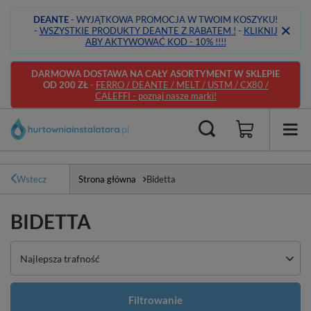
DEANTE
- WYJĄTKOWA PROMOCJA W TWOIM KOSZYKU!
-
WSZYSTKIE PRODUKTY DEANTE Z RABATEM !
-
KLIKNIJ
ABY AKTYWOWAĆ KOD - 10% !!!!
DARMOWA DOSTAWA NA CAŁY ASORTYMENT W SKLEPIE
OD 200 ZŁ
-
FERRO / DEANTE / MELT / USTM / CX80 /
CALEFFI - poznaj nasze marki!
Wstecz
Strona główna
Bidetta
BIDETTA
Zmień sortowanie
Najlepsza trafność
Filtrowanie