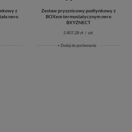
ynkowy z
Zestaw prysznicowy podtynkowy z
ała nero
BOXem termostatycznym nero
BXYZNECT
2 807,28 zł
/
szt.
+ Dodaj do porównania