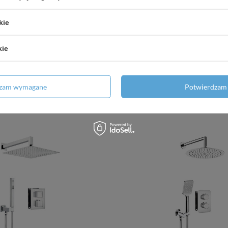
kie
ynkowy mieszaczowy z
BOX podtynkowy termosta
iem natrysku mosiądz BXY
przełącznikiem natrysku 
kie
X44M
1 151,28 zł
/
szt.
863,28 zł
/
szt.
dzam wymagane
Potwierdzam 
+ Dodaj do porównania
odaj do porównania