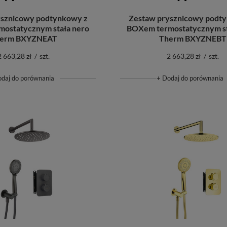
ysznicowy podtynkowy z
Zestaw prysznicowy podt
ostatycznym stała nero
BOXem termostatycznym st
erm BXYZNEAT
Therm BXYZNEBT
2 663,28 zł
/
szt.
2 663,28 zł
/
szt.
odaj do porównania
+ Dodaj do porównania