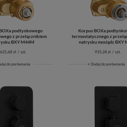
 BOXa podtynkowego
Korpus BOXa podtynk
wego z przełącznikiem
termostatycznego z przełą
rysku BXY M44M
natrysku mosiądz BXY
625,68 zł
/
szt.
935,28 zł
/
szt.
odaj do porównania
+ Dodaj do porównania