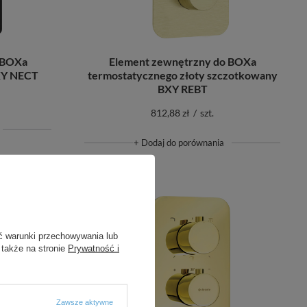
Element zewnętrzny do BOXa
 BOXa
termostatycznego złoty szczotkowany
XY NECT
BXY REBT
812,88 zł
/
szt.
+ Dodaj do porównania
ć warunki przechowywania lub
 także na stronie
Prywatność i
Zawsze aktywne