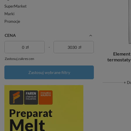
SuperMarket
Marki
Promocje
CENA
zł
-
zł
Element
Zastosuj zakres cen
termostat
Zastosuj wybrane filtry
+ D