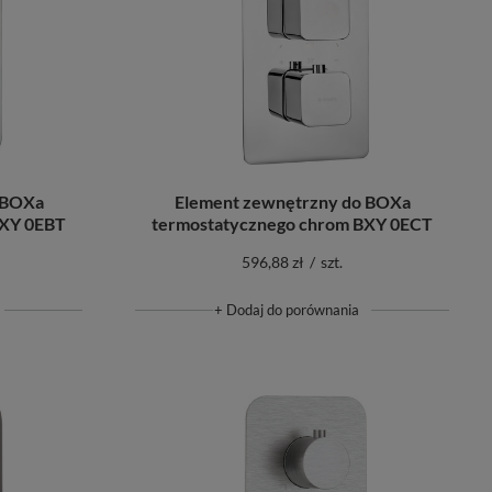
 BOXa
Element zewnętrzny do BOXa
BXY 0EBT
termostatycznego chrom BXY 0ECT
596,88 zł
/
szt.
+ Dodaj do porównania