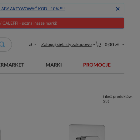
J ABY AKTYWOWAĆ KOD - 10% !!!!
CALEFFI - poznaj nasze marki!
zł
Zaloguj się
Listy zakupowe
0,00 zł
ERMARKET
MARKI
PROMOCJE
( ilość produktów:
23
)