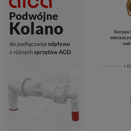
Korpus
mieszaczo
nat
+ D