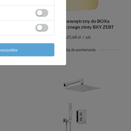
tyczny z
Element zewnętrzny do BOXa
BXY X44T
termostatycznego złoty BXY ZEBT
625,68 zł
/
szt.
wszystkie
+ Dodaj do porównania