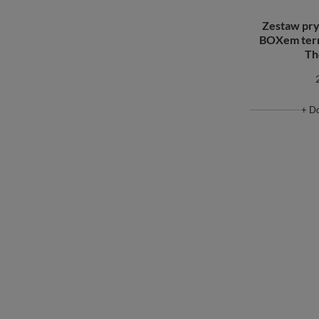
Zestaw pr
BOXem term
Th
+ D