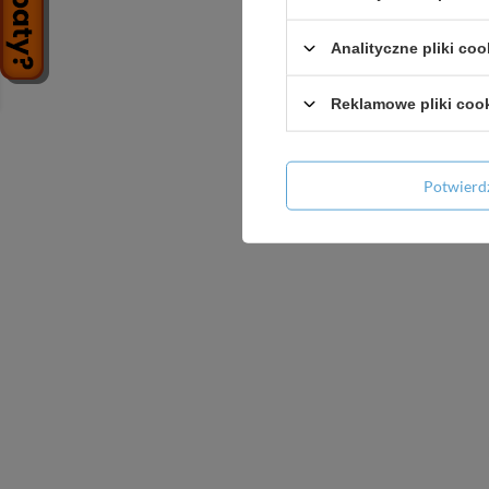
Analityczne pliki coo
BOX podt
przełącznik
Reklamowe pliki coo
Potwier
+ D