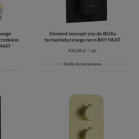
Element zewnętrzny do BOXa
owego
termostatycznego nero BXY NEAT
cznikiem
 M44T
632,88 zł
/
szt.
+ Dodaj do porównania