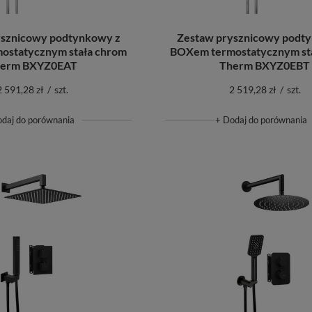
ysznicowy podtynkowy z
Zestaw prysznicowy podt
ostatycznym stała chrom
BOXem termostatycznym st
erm BXYZ0EAT
Therm BXYZ0EBT
2 591,28 zł
/
szt.
2 519,28 zł
/
szt.
odaj do porównania
+ Dodaj do porównania