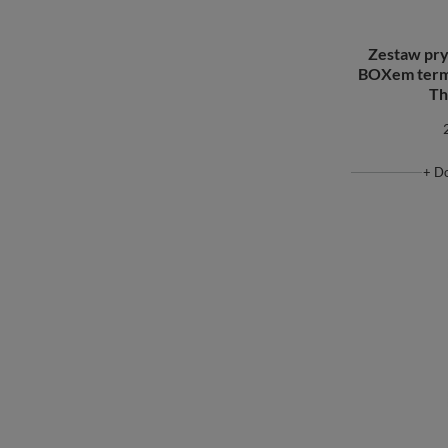
Zestaw pr
BOXem term
Th
+ D