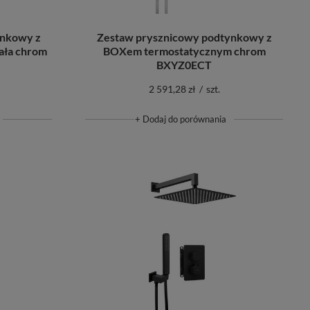
Zestaw prysznicowy podtynkowy z
ynkowy z
BOXem termostatycznym chrom
ała chrom
BXYZ0ECT
2 591,28 zł
/
szt.
+ Dodaj do porównania