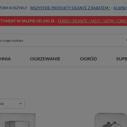
OIM KOSZYKU! -
WSZYSTKIE PRODUKTY DEANTE Z RABATEM !
-
KLIKNI
YMENT W SKLEPIE OD 200 ZŁ
-
FERRO / DEANTE / MELT / USTM / CX80 / 
HNIA
OGRZEWANIE
OGRÓD
SUP
ie
ość