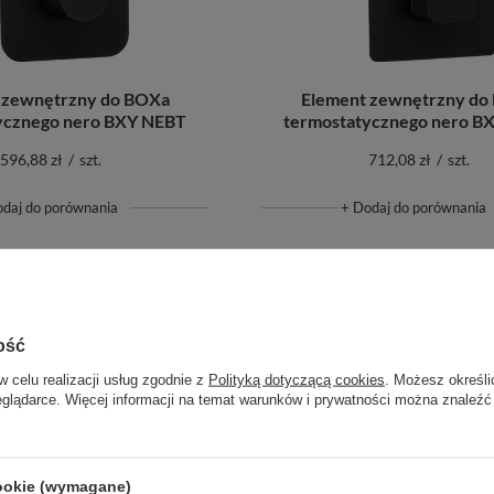
 zewnętrzny do BOXa
Element zewnętrzny do
ycznego nero BXY NEBT
termostatycznego nero B
596,88 zł
/
szt.
712,08 zł
/
szt.
odaj do porównania
+ Dodaj do porównania
ość
w celu realizacji usług zgodnie z
Polityką dotyczącą cookies
. Możesz określi
eglądarce. Więcej informacji na temat warunków i prywatności można znaleźć
cookie (wymagane)