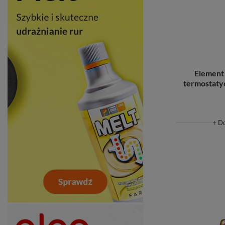
Element
termostaty
+ D