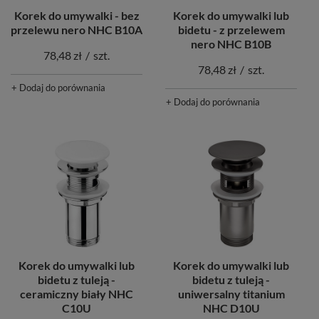
Korek do umywalki - bez
Korek do umywalki lub
przelewu nero NHC B10A
bidetu - z przelewem
nero NHC B10B
78,48 zł
/
szt.
78,48 zł
/
szt.
+ Dodaj do porównania
+ Dodaj do porównania
Korek do umywalki lub
Korek do umywalki lub
bidetu z tuleją -
bidetu z tuleją -
ceramiczny biały NHC
uniwersalny titanium
C10U
NHC D10U