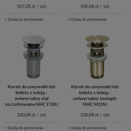
107,28 zł
/
szt.
100,08 zł
/
szt.
+ Dodaj do porównania
+ Dodaj do porównania
Korek do umywalki lub
Korek do umywalki lub
bidetu z tuleją -
bidetu z tuleją -
uniwersalny mosiądz
uniwersalny stal
NHC M10U
szczotkowana NHC F10U
100,08 zł
/
szt.
100,08 zł
/
szt.
+ Dodaj do porównania
+ Dodaj do porównania