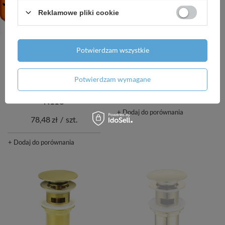
Reklamowe pliki cookie
Potwierdzam wszystkie
Korek do umywalki lub
Korek do brodzika
Potwierdzam wymagane
bidetu z tuleją -
59,92 zł
/
szt.
uniwersalny nero NHC
N11U
+ Dodaj do porównania
78,48 zł
/
szt.
+ Dodaj do porównania