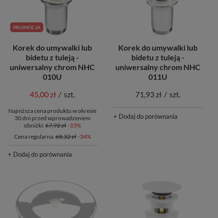
PROMOCJA
Korek do umywalki lub
Korek do umywalki lub
bidetu z tuleją -
bidetu z tuleją -
uniwersalny chrom NHC
uniwersalny chrom NHC
010U
011U
45,00 zł
/
szt.
71,93 zł
/
szt.
Najniższa cena produktu w okresie
+ Dodaj do porównania
30 dni przed wprowadzeniem
obniżki:
67,92 zł
-33%
Cena regularna:
68,32 zł
-34%
+ Dodaj do porównania