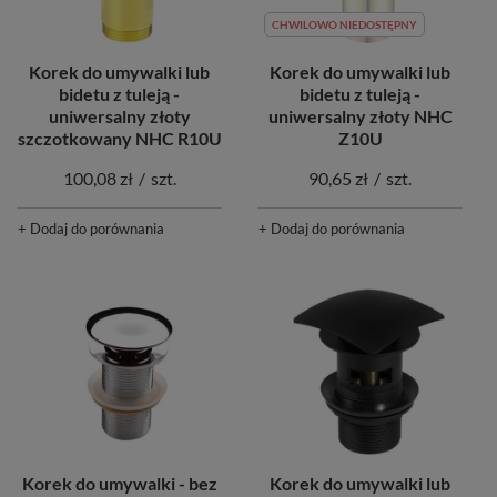
CHWILOWO NIEDOSTĘPNY
Korek do umywalki lub
Korek do umywalki lub
bidetu z tuleją -
bidetu z tuleją -
uniwersalny złoty NHC
uniwersalny złoty
Z10U
szczotkowany NHC R10U
90,65 zł
/
szt.
100,08 zł
/
szt.
+ Dodaj do porównania
+ Dodaj do porównania
Korek do umywalki - bez
Korek do umywalki lub