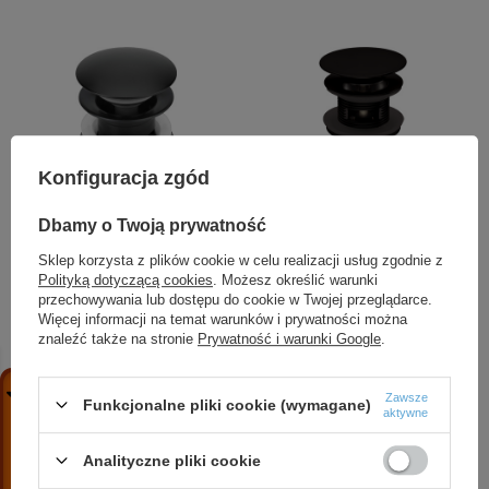
Konfiguracja zgód
Dbamy o Twoją prywatność
Korek do umywalki lub
Korek do umywalki lub
bidetu - z przelewem
bidetu z tuleją -
Sklep korzysta z plików cookie w celu realizacji usług zgodnie z
Polityką dotyczącą cookies
. Możesz określić warunki
nero NHC N10P
uniwersalny nero NHC
przechowywania lub dostępu do cookie w Twojej przeglądarce.
N10U
Więcej informacji na temat warunków i prywatności można
28,73 zł
/
szt.
znaleźć także na stronie
Prywatność i warunki Google
.
78,48 zł
/
szt.
+ Dodaj do porównania
+ Dodaj do porównania
Zawsze
Funkcjonalne pliki cookie (wymagane)
aktywne
Analityczne pliki cookie