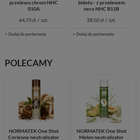
przelewu chrom NHC
bidetu - z przelewem
010A
nero NHC B11B
64,73 zł
/
szt.
28,50 zł
/
szt.
+ Dodaj do porównania
+ Dodaj do porównania
POLECAMY
NORMATEK One Shot
NORMATEK One Shot
Corleone neutralizator
Melon neutralizator