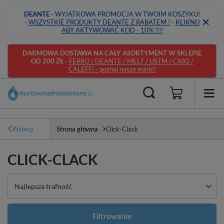
DEANTE
- WYJĄTKOWA PROMOCJA W TWOIM KOSZYKU!
-
WSZYSTKIE PRODUKTY DEANTE Z RABATEM !
-
KLIKNIJ
ABY AKTYWOWAĆ KOD - 10% !!!!
DARMOWA DOSTAWA NA CAŁY ASORTYMENT W SKLEPIE
OD 200 ZŁ
-
FERRO / DEANTE / MELT / USTM / CX80 /
CALEFFI - poznaj nasze marki!
Wstecz
Strona główna
Click-Clack
CLICK-CLACK
Zmień sortowanie
Najlepsza trafność
Filtrowanie