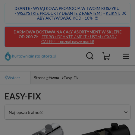
DEANTE
- WYJĄTKOWA PROMOCJA W TWOIM KOSZYKU!
-
WSZYSTKIE PRODUKTY DEANTE Z RABATEM !
-
KLIKNIJ
ABY AKTYWOWAĆ KOD - 10% !!!!
DARMOWA DOSTAWA NA CAŁY ASORTYMENT W SKLEPIE
OD 200 ZŁ
-
FERRO / DEANTE / MELT / USTM / CX80 /
CALEFFI - poznaj nasze marki!
Wstecz
Strona główna
Easy-Fix
EASY-FIX
Zmień sortowanie
Najlepsza trafność