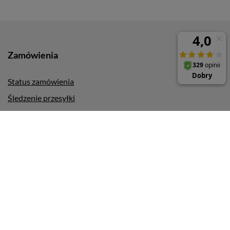
Zamówienia
Status zamówienia
Śledzenie przesyłki
Chcę zareklamować produkt
Chcę odstąpić od umowy
Chcę wymienić produkt
Kontakt
Konto