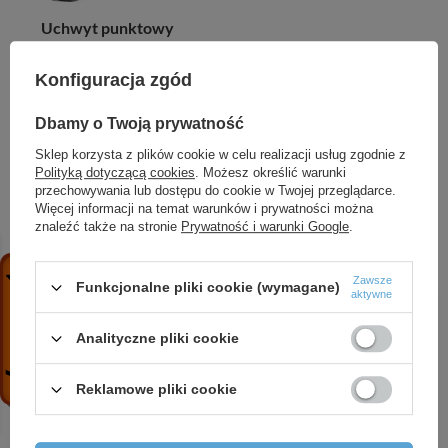
Uchwyt punktowy
słuchawki z przyssawką
nero NDD N21U
Konfiguracja zgód
35,93 zł
/
szt.
Dbamy o Twoją prywatność
+ Dodaj do porównania
Sklep korzysta z plików cookie w celu realizacji usług zgodnie z
Polityką dotyczącą cookies
. Możesz określić warunki
przechowywania lub dostępu do cookie w Twojej przeglądarce.
Więcej informacji na temat warunków i prywatności można
znaleźć także na stronie
Prywatność i warunki Google
.
POLECAMY
Zawsze
Funkcjonalne pliki cookie (wymagane)
aktywne
Analityczne pliki cookie
Reklamowe pliki cookie