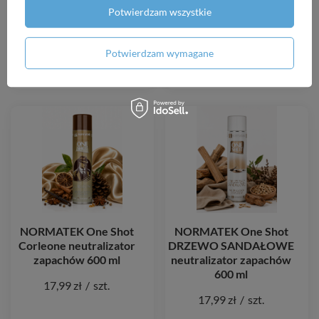
NORMATEK One Shot
Resideo Braukmann
Potwierdzam wszystkie
Melon neutralizator
TM200 zawór mieszający
zapachów 600 ml
3/4" + 3 śrubunki
Potwierdzam wymagane
17,99 zł
/
szt.
410,00 zł
/
szt.
NORMATEK One Shot
NORMATEK One Shot
Corleone neutralizator
DRZEWO SANDAŁOWE
zapachów 600 ml
neutralizator zapachów
600 ml
17,99 zł
/
szt.
17,99 zł
/
szt.