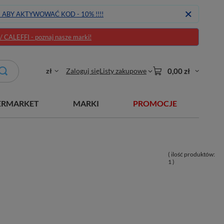
J ABY AKTYWOWAĆ KOD - 10% !!!!
CALEFFI - poznaj nasze marki!
zł
Zaloguj się
Listy zakupowe
0,00 zł
ERMARKET
MARKI
PROMOCJE
( ilość produktów:
1
)