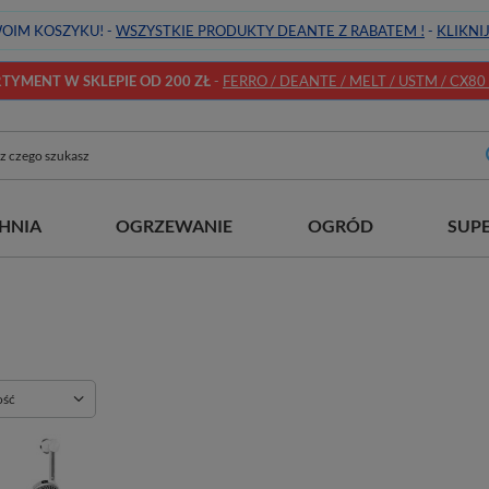
OIM KOSZYKU! -
WSZYSTKIE PRODUKTY DEANTE Z RABATEM !
-
KLIKNI
YMENT W SKLEPIE OD 200 ZŁ
-
FERRO / DEANTE / MELT / USTM / CX80 / 
HNIA
OGRZEWANIE
OGRÓD
SUP
ie
ość