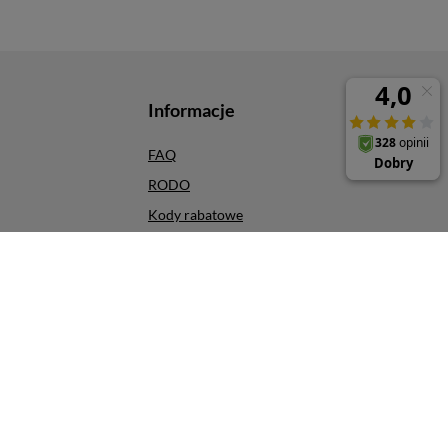
Informacje
FAQ
RODO
Kody rabatowe
Odbiór osobisty
Szybkie zwroty