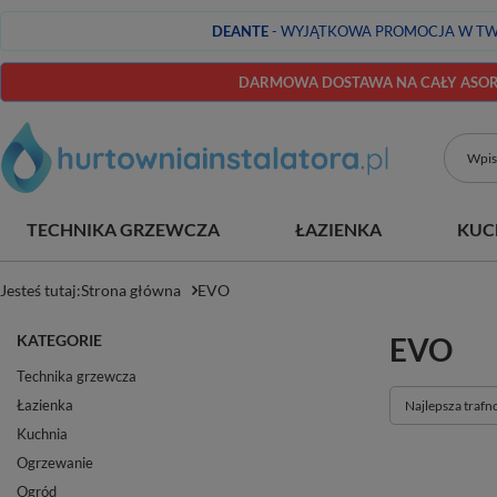
DEANTE
- WYJĄTKOWA PROMOCJA W TW
DARMOWA DOSTAWA NA CAŁY ASORT
TECHNIKA GRZEWCZA
ŁAZIENKA
KUC
Jesteś tutaj:
Strona główna
EVO
KATEGORIE
EVO
Technika grzewcza
Łazienka
Zmień sortowan
Najlepsza trafn
Kuchnia
Ogrzewanie
Ogród