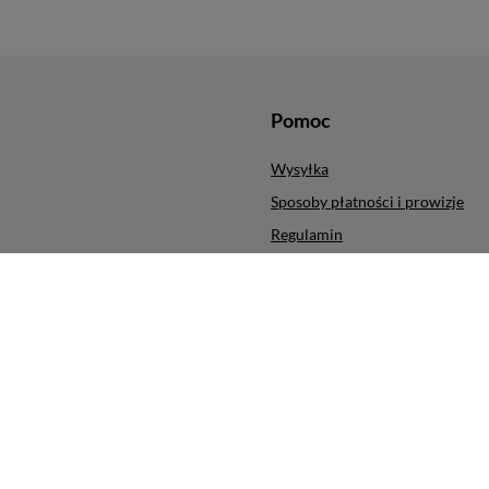
Pomoc
Wysyłka
Sposoby płatności i prowizje
Regulamin
ych produktów
Polityka prywatności
cji
Odstąpienie od umowy
Zarządzaj plikami cookie
ra
,
ul. Obrońców Modlina 5
,
30-733
Kraków