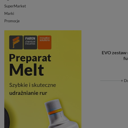
SuperMarket
Marki
Promocje
EVO zestaw 
fu
+ D