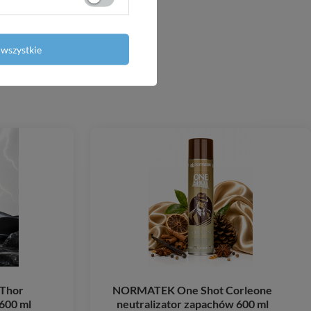
wszystkie
Thor
NORMATEK One Shot Corleone
600 ml
neutralizator zapachów 600 ml