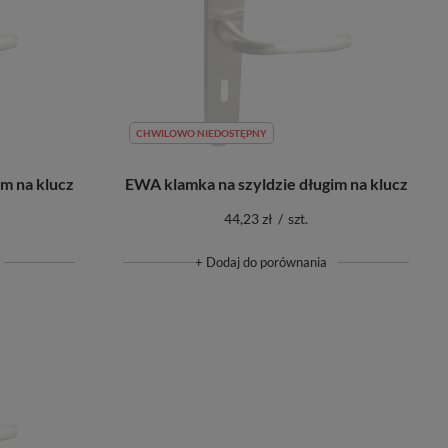
CHWILOWO NIEDOSTĘPNY
m na klucz
EWA klamka na szyldzie długim na klucz
44,23 zł
/
szt.
+ Dodaj do porównania