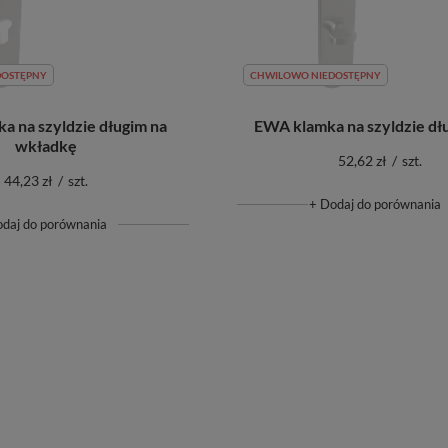
DOSTĘPNY
CHWILOWO NIEDOSTĘPNY
a na szyldzie długim na
EWA klamka na szyldzie d
wkładkę
52,62 zł
/
szt.
44,23 zł
/
szt.
+ Dodaj do porównania
odaj do porównania