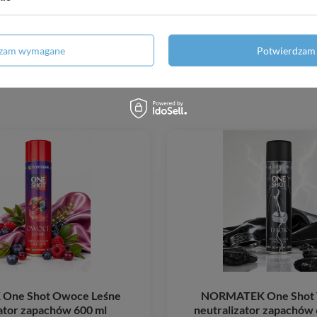
dzam wymagane
Potwierdzam 
One Shot Owoce Leśne
NORMATEK One Shot 
ator zapachów 600 ml
neutralizator zapachów 