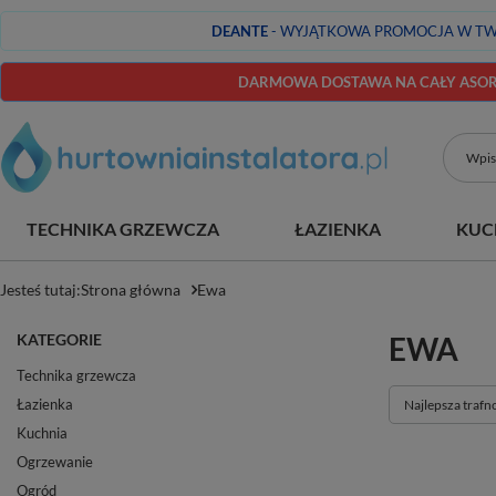
DEANTE
- WYJĄTKOWA PROMOCJA W TW
DARMOWA DOSTAWA NA CAŁY ASORT
TECHNIKA GRZEWCZA
ŁAZIENKA
KUC
Jesteś tutaj:
Strona główna
Ewa
KATEGORIE
EWA
Technika grzewcza
Łazienka
Zmień sortowan
Najlepsza trafn
Kuchnia
Ogrzewanie
Ogród