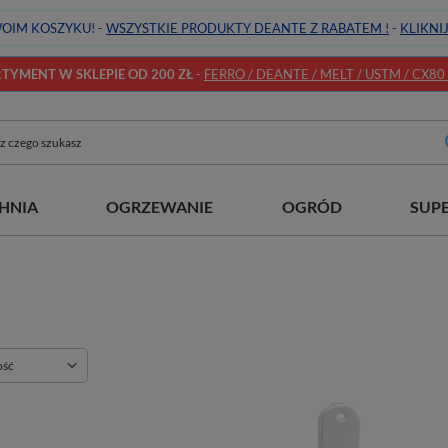
OIM KOSZYKU! -
WSZYSTKIE PRODUKTY DEANTE Z RABATEM !
-
KLIKNI
YMENT W SKLEPIE OD 200 ZŁ
-
FERRO / DEANTE / MELT / USTM / CX80 / 
HNIA
OGRZEWANIE
OGRÓD
SUP
ie
ość