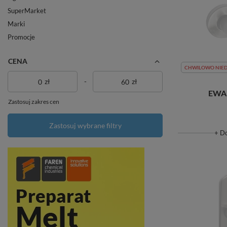
SuperMarket
Marki
Promocje
CENA
CHWILOWO NIE
zł
-
zł
EWA 
Zastosuj zakres cen
Zastosuj wybrane filtry
+ D