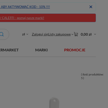
J ABY AKTYWOWAĆ KOD - 10% !!!!
CALEFFI - poznaj nasze marki!
zł
Zaloguj się
Listy zakupowe
0,00 zł
ERMARKET
MARKI
PROMOCJE
( ilość produktów:
5
)