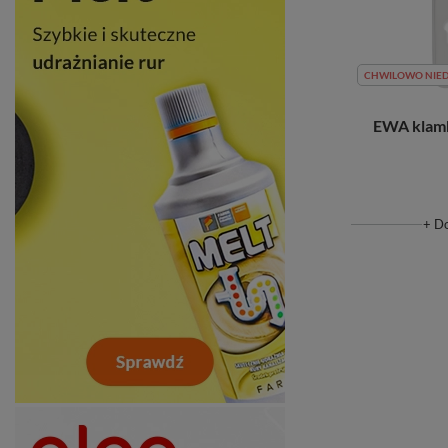
CHWILOWO NIE
EWA klamk
+ D