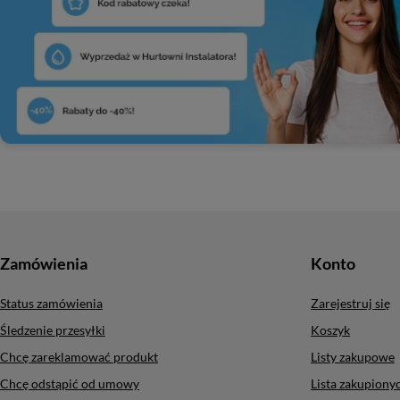
Zamówienia
Konto
Status zamówienia
Zarejestruj się
Śledzenie przesyłki
Koszyk
Chcę zareklamować produkt
Listy zakupowe
Chcę odstąpić od umowy
Lista zakupion