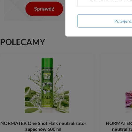
Potwier
POLECAMY
NORMATEK One Shot Halk neutralizator
NORMATEK 
zapachów 600 ml
neutraliz