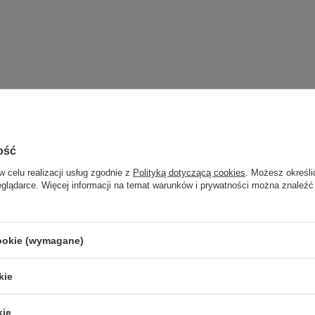
ość
w celu realizacji usług zgodnie z
Polityką dotyczącą cookies
. Możesz określi
eglądarce. Więcej informacji na temat warunków i prywatności można znaleźć
cookie (wymagane)
kie
kie