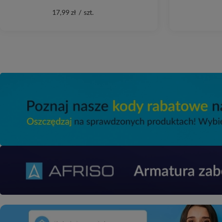
17,99 zł
/
szt.