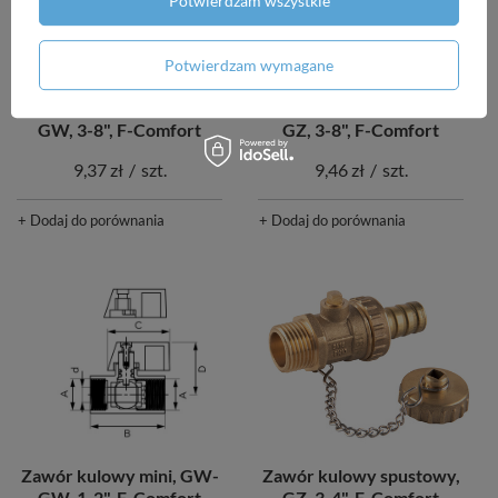
Potwierdzam wszystkie
NASZ BESTSELLER
Potwierdzam wymagane
Zawór kulowy mini, GW-
Zawór kulowy mini, GW-
GW, 3-8", F-Comfort
GZ, 3-8", F-Comfort
9,37 zł
/
szt.
9,46 zł
/
szt.
+ Dodaj do porównania
+ Dodaj do porównania
Zawór kulowy spustowy,
Zawór kulowy mini, GW-
GZ, 3-4", F-Comfort
GW, 1-2", F-Comfort