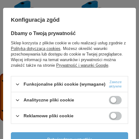
Konfiguracja zgód
Dbamy o Twoją prywatność
Sklep korzysta z plików cookie w celu realizacji usług zgodnie z
Zawór kulowy do rur
Zawór kulowy do rur
Polityką dotyczącą cookies
. Możesz określić warunki
wielowarstwowych
wielowarstwowych
przechowywania lub dostępu do cookie w Twojej przeglądarce.
16x2mm, wkrętny,
16x2mm, wkrętny,
Więcej informacji na temat warunków i prywatności można
znaleźć także na stronie
Prywatność i warunki Google
.
czerwony uchwyt, 1-2",
niebieski uchwyt, 1-2", F-
F-Comfort
Comfort
Zawsze
11,62 zł
/
szt.
11,62 zł
/
szt.
Funkcjonalne pliki cookie (wymagane)
aktywne
+ Dodaj do porównania
+ Dodaj do porównania
Analityczne pliki cookie
Reklamowe pliki cookie