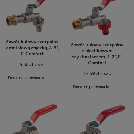
Zawór kulowy czerpalny
Zawór kulowy czerpalny
z metalową złączką, 3-8",
z plastikowym
F-Comfort
szykbozłączem, 1-2", F-
Comfort
9,58 zł
/
szt.
17,59 zł
/
szt.
+ Dodaj do porównania
+ Dodaj do porównania