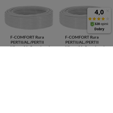
F-COMFORT Rura
F-COMFORT Rura
PERTII/AL./PERTII
PERTII/AL./PERTII
multilayer16x2mm-kręgi
multilayer16x2mm-kręgi
200m(1szt=1zwój)
600m(1szt=1zwój)
536,32 zł
/
szt.
1 608,96 zł
/
szt.
+ Dodaj do porównania
+ Dodaj do porównania