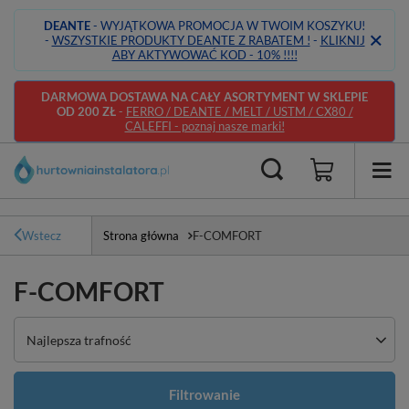
DEANTE
- WYJĄTKOWA PROMOCJA W TWOIM KOSZYKU!
-
WSZYSTKIE PRODUKTY DEANTE Z RABATEM !
-
KLIKNIJ
ABY AKTYWOWAĆ KOD - 10% !!!!
DARMOWA DOSTAWA NA CAŁY ASORTYMENT W SKLEPIE
OD 200 ZŁ
-
FERRO / DEANTE / MELT / USTM / CX80 /
CALEFFI - poznaj nasze marki!
Wstecz
Strona główna
F-COMFORT
F-COMFORT
Zmień sortowanie
Najlepsza trafność
Filtrowanie