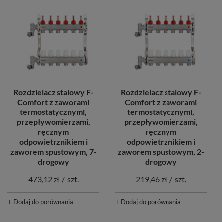
Rozdzielacz stalowy F-
Rozdzielacz stalowy F-
Comfort z zaworami
Comfort z zaworami
termostatycznymi,
termostatycznymi,
przepływomierzami,
przepływomierzami,
ręcznym
ręcznym
odpowietrznikiem i
odpowietrznikiem i
zaworem spustowym, 7-
zaworem spustowym, 2-
drogowy
drogowy
473,12 zł
/
szt.
219,46 zł
/
szt.
+ Dodaj do porównania
+ Dodaj do porównania