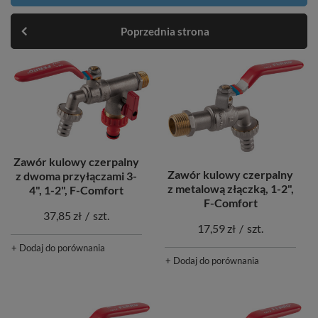
Poprzednia strona
Zawór kulowy czerpalny
Zawór kulowy czerpalny
z dwoma przyłączami 3-
z metalową złączką, 1-2",
4", 1-2", F-Comfort
F-Comfort
37,85 zł
/
szt.
17,59 zł
/
szt.
+ Dodaj do porównania
+ Dodaj do porównania