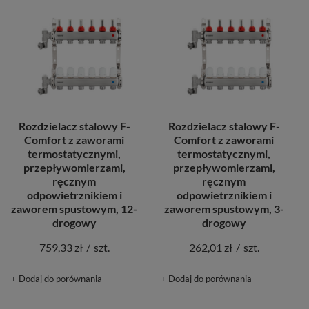
Rozdzielacz stalowy F-
Rozdzielacz stalowy F-
Comfort z zaworami
Comfort z zaworami
termostatycznymi,
termostatycznymi,
przepływomierzami,
przepływomierzami,
ręcznym
ręcznym
odpowietrznikiem i
odpowietrznikiem i
zaworem spustowym, 12-
zaworem spustowym, 3-
drogowy
drogowy
759,33 zł
/
szt.
262,01 zł
/
szt.
+ Dodaj do porównania
+ Dodaj do porównania