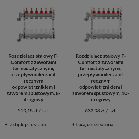
Rozdzielacz stalowy F-
Rozdzielacz stalowy F-
Comfort z zaworami
Comfort z zaworami
termostatycznymi,
termostatycznymi,
przepływomierzami,
przepływomierzami,
ręcznym
ręcznym
odpowietrznikiem i
odpowietrznikiem i
zaworem spustowym, 8-
zaworem spustowym, 10-
drogowy
drogowy
513,18 zł
/
szt.
633,33 zł
/
szt.
+ Dodaj do porównania
+ Dodaj do porównania