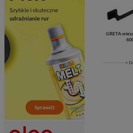
GRETA wiesz
60
+ D