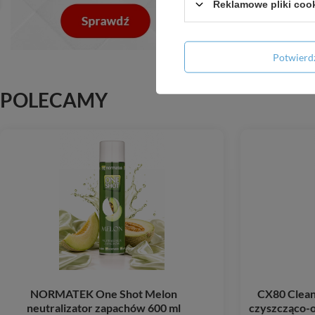
Reklamowe pliki coo
Potwier
POLECAMY
NORMATEK One Shot Melon
CX80 Clean
neutralizator zapachów 600 ml
czyszcząco-o