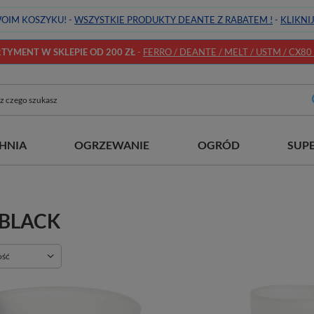
OIM KOSZYKU! -
WSZYSTKIE PRODUKTY DEANTE Z RABATEM !
-
KLIKNI
YMENT W SKLEPIE OD 200 ZŁ
-
FERRO / DEANTE / MELT / USTM / CX80 / 
HNIA
OGRZEWANIE
OGRÓD
SUP
 BLACK
ie
ość