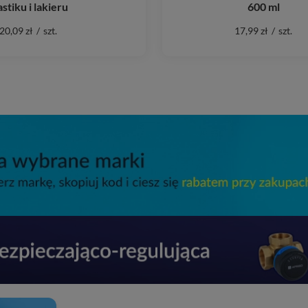
astiku i lakieru
600 ml
20,09 zł
/
szt.
17,99 zł
/
szt.