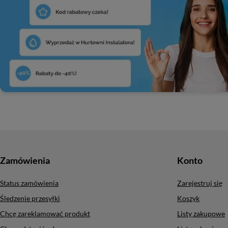
Zamówienia
Konto
Status zamówienia
Zarejestruj się
Śledzenie przesyłki
Koszyk
Chcę zareklamować produkt
Listy zakupowe