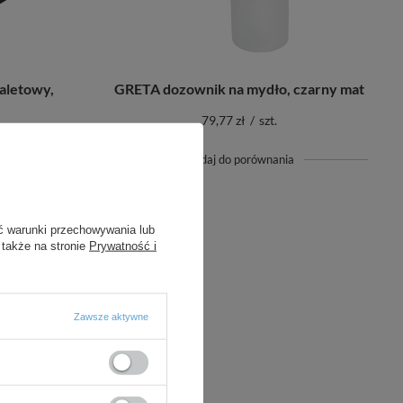
aletowy,
GRETA dozownik na mydło, czarny mat
79,77 zł
/
szt.
+ Dodaj do porównania
ć warunki przechowywania lub
 także na stronie
Prywatność i
Zawsze aktywne