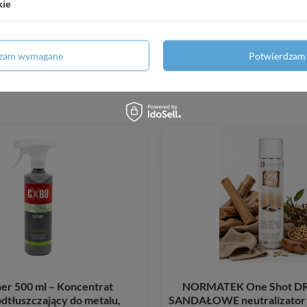
kie
dzam wymagane
Potwierdzam 
er 500 ml – Koncentrat
NORMATEK One Shot 
dtłuszczający do metalu,
SANDAŁOWE neutralizator