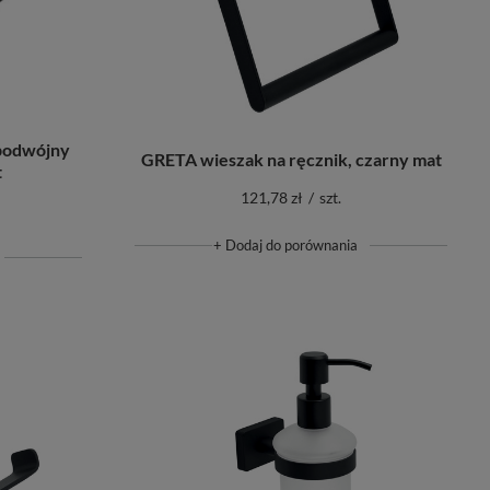
podwójny
GRETA wieszak na ręcznik, czarny mat
t
121,78 zł
/
szt.
+ Dodaj do porównania