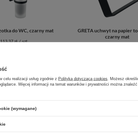
otka do WC, czarny mat
GRETA uchwyt na papier to
czarny mat
113,37 zł
/
szt.
75,57 zł
/
szt.
odaj do porównania
+ Dodaj do porównania
ość
w celu realizacji usług zgodnie z
Polityką dotyczącą cookies
. Możesz określi
eglądarce. Więcej informacji na temat warunków i prywatności można znaleźć
cookie (wymagane)
kie