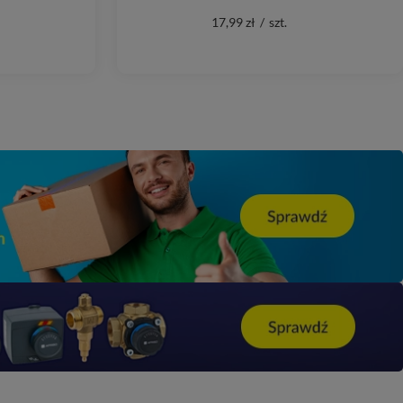
17,99 zł
/
szt.