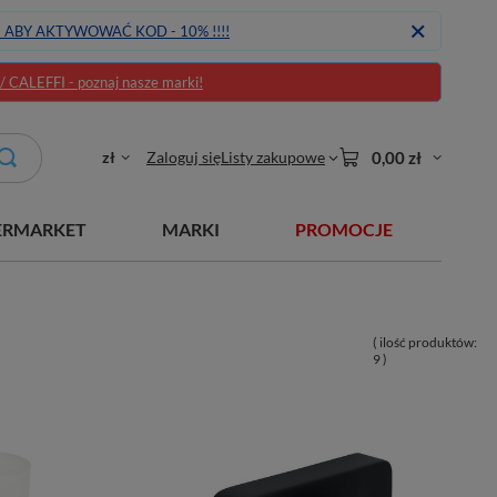
J ABY AKTYWOWAĆ KOD - 10% !!!!
CALEFFI - poznaj nasze marki!
zł
Zaloguj się
Listy zakupowe
0,00 zł
ERMARKET
MARKI
PROMOCJE
( ilość produktów:
9
)