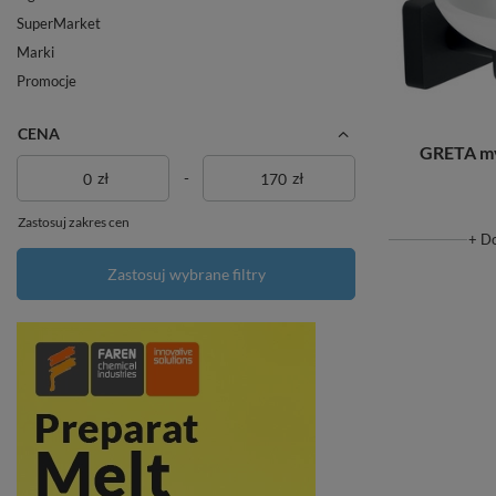
SuperMarket
Marki
Promocje
CENA
GRETA my
zł
-
zł
Zastosuj zakres cen
+ D
Zastosuj wybrane filtry