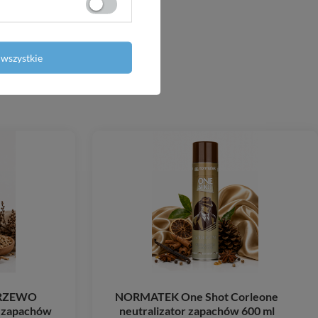
wszystkie
DRZEWO
NORMATEK One Shot Corleone
 zapachów
neutralizator zapachów 600 ml