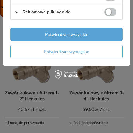
Herkules
93,24 zł
/
szt.
60,40 zł
/
szt.
Reklamowe pliki cookie
+ Dodaj do porównania
+ Dodaj do porównania
Potwierdzam wszystkie
Potwierdzam wymagane
Zawór kulowy z filtrem 1-
Zawór kulowy z filtrem 3-
2" Herkules
4" Herkules
40,67 zł
/
szt.
59,50 zł
/
szt.
+ Dodaj do porównania
+ Dodaj do porównania