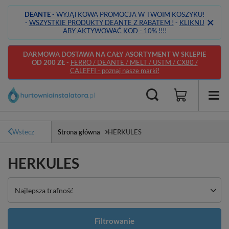
DEANTE
- WYJĄTKOWA PROMOCJA W TWOIM KOSZYKU!
-
WSZYSTKIE PRODUKTY DEANTE Z RABATEM !
-
KLIKNIJ
ABY AKTYWOWAĆ KOD - 10% !!!!
DARMOWA DOSTAWA NA CAŁY ASORTYMENT W SKLEPIE
OD 200 ZŁ
-
FERRO / DEANTE / MELT / USTM / CX80 /
CALEFFI - poznaj nasze marki!
Wstecz
Strona główna
HERKULES
HERKULES
Zmień sortowanie
Najlepsza trafność
Filtrowanie