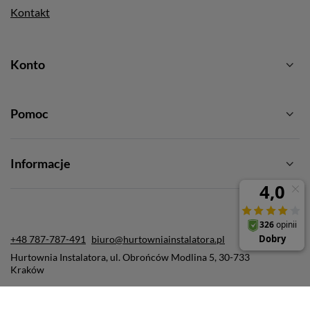
Kontakt
Konto
Pomoc
Informacje
+48 787-787-491
biuro@hurtowniainstalatora.pl
Hurtownia Instalatora
,
ul. Obrońców Modlina 5
,
30-733
Kraków