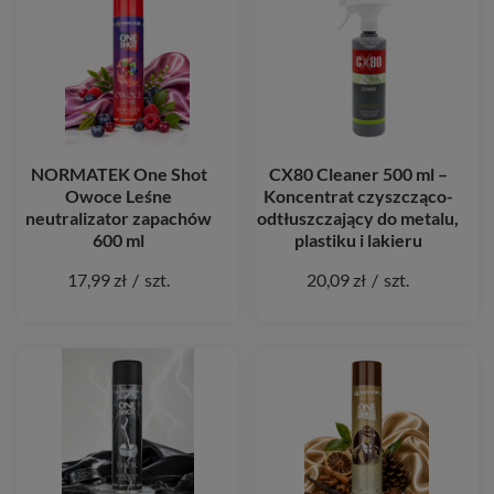
NORMATEK One Shot
CX80 Cleaner 500 ml –
Owoce Leśne
Koncentrat czyszcząco-
neutralizator zapachów
odtłuszczający do metalu,
600 ml
plastiku i lakieru
17,99 zł
/
szt.
20,09 zł
/
szt.