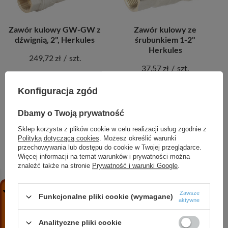
Zawór kulowy GW-GW z
Zawór kulowy ze
dźwignią, 2", Herkules
śrubunkiem 1-2"
Herkules
249,72 zł
/
szt.
37,57 zł
/
szt.
+ Dodaj do porównania
Konfiguracja zgód
+ Dodaj do porównania
Dbamy o Twoją prywatność
Sklep korzysta z plików cookie w celu realizacji usług zgodnie z
Polityką dotyczącą cookies
. Możesz określić warunki
przechowywania lub dostępu do cookie w Twojej przeglądarce.
Więcej informacji na temat warunków i prywatności można
znaleźć także na stronie
Prywatność i warunki Google
.
Zawsze
Funkcjonalne pliki cookie (wymagane)
aktywne
Zawór kulowy ze
Zawór kulowy ze
śrubunkiem 3-4"
śrubunkiem 1" Herkules
Analityczne pliki cookie