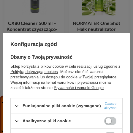
CX80 Cleaner 500 ml –
NORMATEK One Shot
Koncentrat czyszcząco-
Halk neutralizator
odtłuszczający do metalu,
zapachów 600 ml
plastiku i lakieru
Konfiguracja zgód
17,99 zł
/
szt.
20,09 zł
/
szt.
Dbamy o Twoją prywatność
Sklep korzysta z plików cookie w celu realizacji usług zgodnie z
Polityką dotyczącą cookies
. Możesz określić warunki
przechowywania lub dostępu do cookie w Twojej przeglądarce.
Więcej informacji na temat warunków i prywatności można
znaleźć także na stronie
Prywatność i warunki Google
.
Zawsze
Funkcjonalne pliki cookie (wymagane)
aktywne
Analityczne pliki cookie
NORMATEK One Shot
NORMATEK One Shot
Thor neutralizator
Owoce Leśne