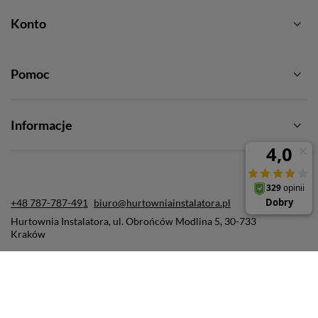
Konto
Pomoc
Informacje
+48 787-787-491
biuro@hurtowniainstalatora.pl
Hurtownia Instalatora
,
ul. Obrońców Modlina 5
,
30-733
Kraków
W sklepie prezentujemy ceny brutto (z VAT).
Stawki VAT dla konsumentów z kraju:
Polska
.