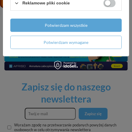
zapachów 600 ml
neutralizator zapachów
Reklamowe pliki cookie
600 ml
17,99 zł
/
szt.
17,99 zł
/
szt.
Potwierdzam wszystkie
Potwierdzam wymagane
Zapisz się do naszego
newslettera
Zapisz się
Wyrażam zgodę na przetwarzanie podanych powyżej danych
osobowych w celu otrzymywania newslettera