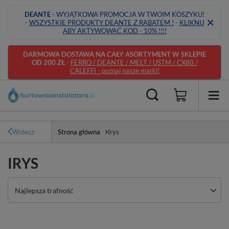
DEANTE
- WYJĄTKOWA PROMOCJA W TWOIM KOSZYKU!
-
WSZYSTKIE PRODUKTY DEANTE Z RABATEM !
-
KLIKNIJ
ABY AKTYWOWAĆ KOD - 10% !!!!
DARMOWA DOSTAWA NA CAŁY ASORTYMENT W SKLEPIE
OD 200 ZŁ
-
FERRO / DEANTE / MELT / USTM / CX80 /
CALEFFI - poznaj nasze marki!
Wstecz
Strona główna
Irys
IRYS
Zmień sortowanie
Najlepsza trafność