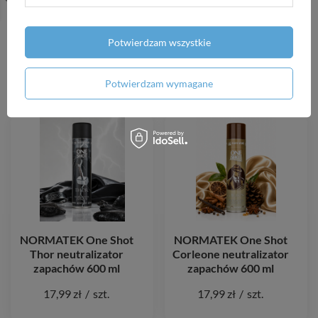
+ Dodaj do porównania
+ Dodaj do porównania
Potwierdzam wszystkie
POLECAMY
Potwierdzam wymagane
NORMATEK One Shot
NORMATEK One Shot
Thor neutralizator
Corleone neutralizator
zapachów 600 ml
zapachów 600 ml
17,99 zł
/
szt.
17,99 zł
/
szt.