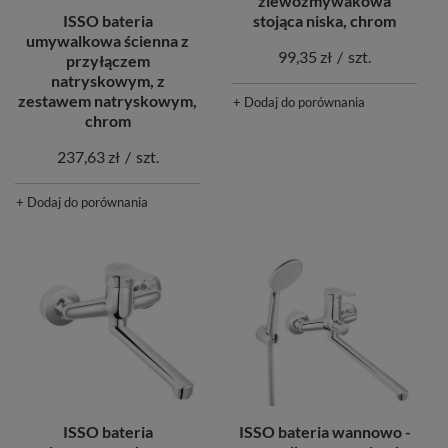
zlewozmywakowa
stojąca niska, chrom
ISSO bateria
umywalkowa ścienna z
99,35 zł
/
szt.
przyłączem
natryskowym, z
zestawem natryskowym,
+ Dodaj do porównania
chrom
237,63 zł
/
szt.
+ Dodaj do porównania
ISSO bateria
ISSO bateria wannowo -