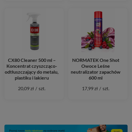
CX80 Cleaner 500 ml –
NORMATEK One Shot
Koncentrat czyszcząco-
Owoce Leśne
odtłuszczający do metalu,
neutralizator zapachów
plastiku i lakieru
600 ml
20,09 zł
/
szt.
17,99 zł
/
szt.