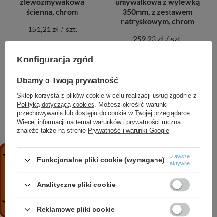
zlewozmywakowa
umywalkowa z wylewką
ścienna, chrom
350mm, z zestawem
natryskowym, chrom
151,21 zł
/
szt.
259,23 zł
/
szt.
+ Dodaj do porównania
Konfiguracja zgód
+ Dodaj do porównania
Dbamy o Twoją prywatność
Sklep korzysta z plików cookie w celu realizacji usług zgodnie z
Polityką dotyczącą cookies
. Możesz określić warunki
przechowywania lub dostępu do cookie w Twojej przeglądarce.
Więcej informacji na temat warunków i prywatności można
znaleźć także na stronie
Prywatność i warunki Google
.
Zawsze
Funkcjonalne pliki cookie (wymagane)
aktywne
ISSO bateria bidetowa,
ISSO bateria natryskowa
korek automatyczny z
z zestawem
Analityczne pliki cookie
tworzywa, chrom
natryskowym, chrom
116,63 zł
/
szt.
151,21 zł
/
szt.
Reklamowe pliki cookie