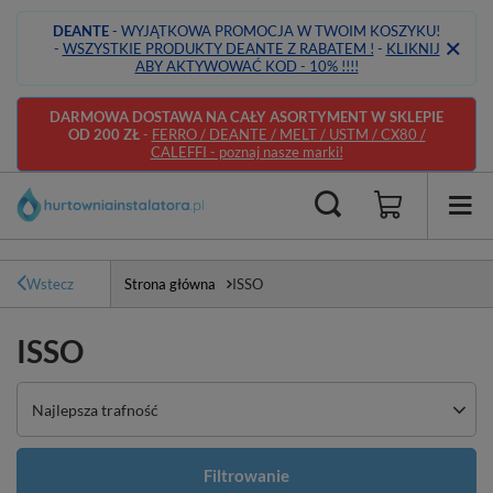
DEANTE
- WYJĄTKOWA PROMOCJA W TWOIM KOSZYKU!
-
WSZYSTKIE PRODUKTY DEANTE Z RABATEM !
-
KLIKNIJ
ABY AKTYWOWAĆ KOD - 10% !!!!
DARMOWA DOSTAWA NA CAŁY ASORTYMENT W SKLEPIE
OD 200 ZŁ
-
FERRO / DEANTE / MELT / USTM / CX80 /
CALEFFI - poznaj nasze marki!
Wstecz
Strona główna
ISSO
ISSO
Zmień sortowanie
Najlepsza trafność
Filtrowanie