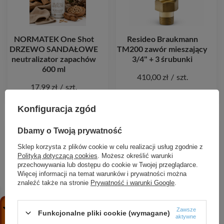
NORMATEK One Shot
Resideo Braukmann
DRZEWO SANDAŁOWE
TM200 zawór mieszający
neutralizator zapachów
3/4" + 3 śrubunki
600 ml
410,00 zł
/
szt.
17,99 zł
/
szt.
Konfiguracja zgód
Dbamy o Twoją prywatność
Sklep korzysta z plików cookie w celu realizacji usług zgodnie z
Polityką dotyczącą cookies
. Możesz określić warunki
przechowywania lub dostępu do cookie w Twojej przeglądarce.
Więcej informacji na temat warunków i prywatności można
znaleźć także na stronie
Prywatność i warunki Google
.
NORMATEK One Shot
NORMATEK One Shot
Zawsze
Funkcjonalne pliki cookie (wymagane)
Melon neutralizator
Corleone neutralizator
aktywne