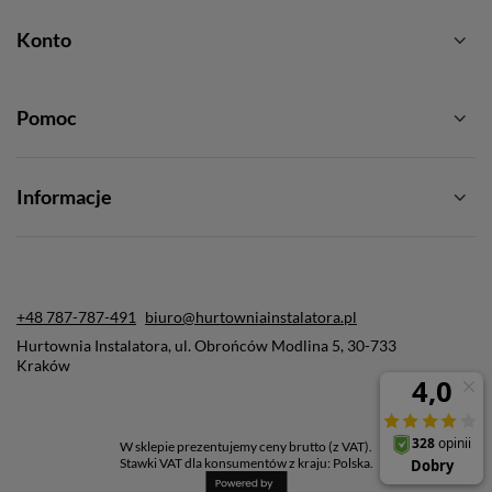
Konto
Pomoc
Informacje
+48 787-787-491
biuro@hurtowniainstalatora.pl
Hurtownia Instalatora
,
ul. Obrońców Modlina 5
,
30-733
Kraków
W sklepie prezentujemy ceny brutto (z VAT).
Stawki VAT dla konsumentów z kraju:
Polska
.