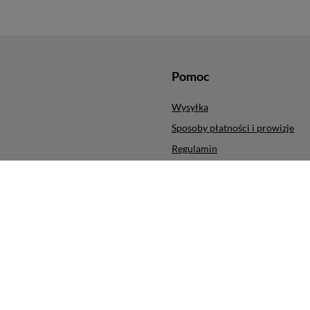
Pomoc
Wysyłka
Sposoby płatności i prowizje
Regulamin
ych produktów
Polityka prywatności
cji
Odstąpienie od umowy
Zarządzaj plikami cookie
ra
,
ul. Obrońców Modlina 5
,
30-733
Kraków