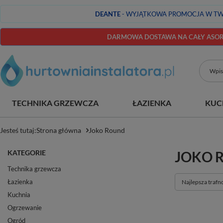
DEANTE
- WYJĄTKOWA PROMOCJA W TW
DARMOWA DOSTAWA NA CAŁY ASORT
TECHNIKA GRZEWCZA
ŁAZIENKA
KUC
Jesteś tutaj:
Strona główna
Joko Round
KATEGORIE
JOKO 
Technika grzewcza
Łazienka
Zmień sortowan
Najlepsza trafn
Kuchnia
Ogrzewanie
Ogród