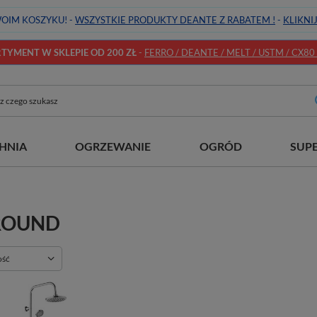
OIM KOSZYKU! -
WSZYSTKIE PRODUKTY DEANTE Z RABATEM !
-
KLIKNI
YMENT W SKLEPIE OD 200 ZŁ
-
FERRO / DEANTE / MELT / USTM / CX80 / 
HNIA
OGRZEWANIE
OGRÓD
SUP
ROUND
ie
ość