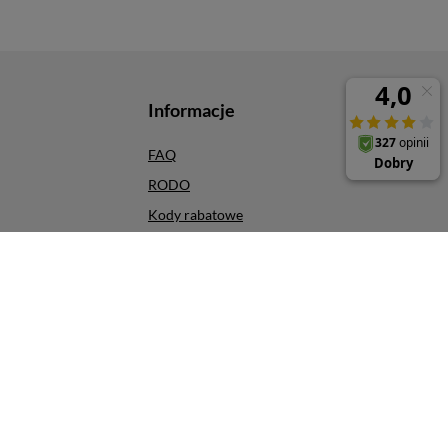
Informacje
FAQ
RODO
Kody rabatowe
Odbiór osobisty
Szybkie zwroty