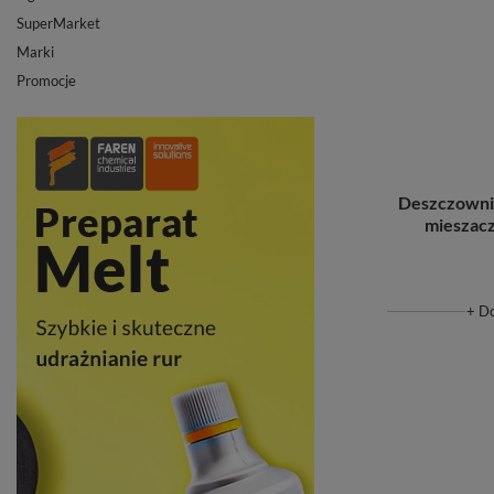
SuperMarket
Marki
Promocje
Deszczownic
mieszac
+ D