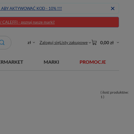
J ABY AKTYWOWAĆ KOD - 10% !!!!
CALEFFI - poznaj nasze marki!
zł
Zaloguj się
Listy zakupowe
0,00 zł
ERMARKET
MARKI
PROMOCJE
( ilość produktów:
1
)