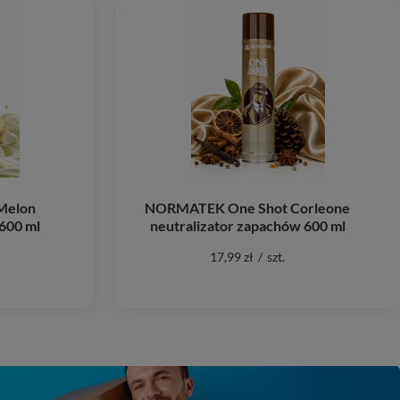
Melon
NORMATEK One Shot Corleone
600 ml
neutralizator zapachów 600 ml
17,99 zł
/
szt.