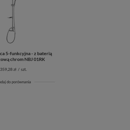
a 5-funkcyjna - z baterią
zową chrom NBJ 01RK
359,28 zł
/
szt.
odaj do porównania