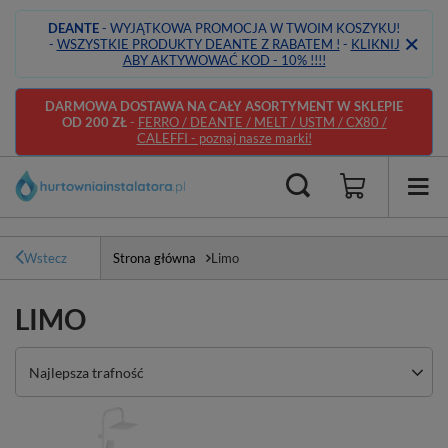
DEANTE
- WYJĄTKOWA PROMOCJA W TWOIM KOSZYKU!
-
WSZYSTKIE PRODUKTY DEANTE Z RABATEM !
-
KLIKNIJ
ABY AKTYWOWAĆ KOD - 10% !!!!
DARMOWA DOSTAWA NA CAŁY ASORTYMENT W SKLEPIE
OD 200 ZŁ
-
FERRO / DEANTE / MELT / USTM / CX80 /
CALEFFI - poznaj nasze marki!
Wstecz
Strona główna
Limo
LIMO
Zmień sortowanie
Najlepsza trafność