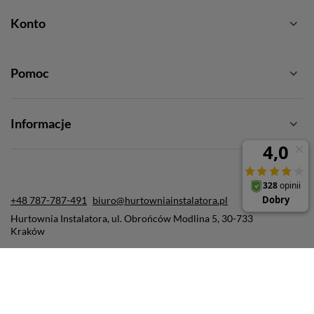
Konto
Pomoc
Informacje
+48 787-787-491
biuro@hurtowniainstalatora.pl
Hurtownia Instalatora
,
ul. Obrońców Modlina 5
,
30-733
Kraków
W sklepie prezentujemy ceny brutto (z VAT).
Stawki VAT dla konsumentów z kraju:
Polska
.