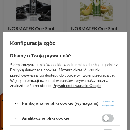
NORMATEK One Shot
NORMATEK One Shot
Thor neutralizator
Melon neutralizator
zapachów 600 ml
zapachów 600 ml
Konfiguracja zgód
17,99 zł
/
szt.
17,99 zł
/
szt.
Dbamy o Twoją prywatność
Sklep korzysta z plików cookie w celu realizacji usług zgodnie z
Polityką dotyczącą cookies
. Możesz określić warunki
przechowywania lub dostępu do cookie w Twojej przeglądarce.
Więcej informacji na temat warunków i prywatności można
znaleźć także na stronie
Prywatność i warunki Google
.
Zawsze
Funkcjonalne pliki cookie (wymagane)
aktywne
Analityczne pliki cookie
NORMATEK One Shot
NORMATEK One Shot
DRZEWO SANDAŁOWE
Corleone neutralizator