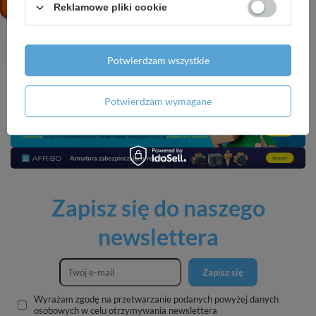
neutralizator zapachów
zapachów 600 ml
Reklamowe pliki cookie
600 ml
17,99 zł
/
szt.
17,99 zł
/
szt.
Potwierdzam wszystkie
Potwierdzam wymagane
Zapisz się do naszego
newslettera
Zapisz się
Wyrażam zgodę na przetwarzanie podanych powyżej danych
osobowych w celu otrzymywania newslettera