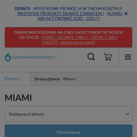
DEANTE
- WYJĄTKOWA PROMOCJA W TWOIM KOSZYKU!
-
WSZYSTKIE PRODUKTY DEANTE Z RABATEM !
-
KLIKNIJ
ABY AKTYWOWAĆ KOD - 10% !!!!
DARMOWA DOSTAWA NA CAŁY ASORTYMENT W SKLEPIE
OD 200 ZŁ
-
FERRO / DEANTE / MELT / USTM / CX80 /
CALEFFI - poznaj nasze marki!
Wstecz
Strona główna
Miami
MIAMI
Zmień sortowanie
Najlepsza trafność
Filtrowanie