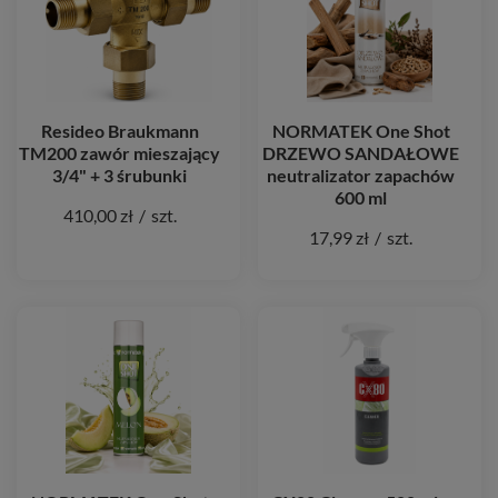
Resideo Braukmann
NORMATEK One Shot
TM200 zawór mieszający
DRZEWO SANDAŁOWE
3/4" + 3 śrubunki
neutralizator zapachów
600 ml
410,00 zł
/
szt.
17,99 zł
/
szt.