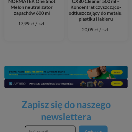
NORMATEK One Shot
CX80 Cleaner 500 ml –
Melon neutralizator
Koncentrat czyszcząco-
zapachów 600 ml
odtłuszczający do metalu,
plastiku i lakieru
17,99 zł
/
szt.
20,09 zł
/
szt.
Zapisz się do naszego
newslettera
Zapisz się