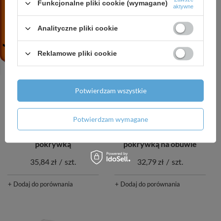
Funkcjonalne pliki cookie (wymagane)
aktywne
+ Dodaj do porównania
+ Dodaj do porównania
Analityczne pliki cookie
Reklamowe pliki cookie
Potwierdzam wszystkie
CHWILOWO NIEDOSTĘPNY
CHWILOWO NIEDOSTĘPNY
Potwierdzam wymagane
MIAMI pudełko z
MIAMI pudełko z
pokrywką
pokrywką na obuwie
35,84 zł
/
szt.
32,79 zł
/
szt.
+ Dodaj do porównania
+ Dodaj do porównania