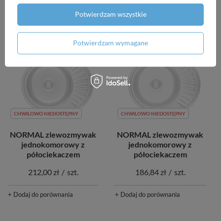
+ Dodaj do porównania
Potwierdzam wszystkie
+ Dodaj do porównania
Potwierdzam wymagane
CHWILOWO NIEDOSTĘPNY
CHWILOWO NIEDOSTĘPNY
NORMAL zlewozmywak
NORMAL zlewozmywak
jednokomorowy z
jednokomorowy z
półociekaczem
półociekaczem
212,00 zł
/
szt.
186,84 zł
/
szt.
+ Dodaj do porównania
+ Dodaj do porównania