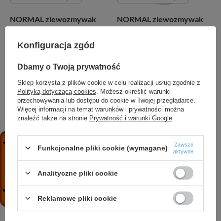
NORMAL zlewozmywak
NORMAL zlewozmywak
dwukomorowy
jednokomorowy
Konfiguracja zgód
350,03 zł
/
szt.
192,94 zł
/
szt.
Dbamy o Twoją prywatność
+ Dodaj do porównania
+ Dodaj do porównania
Sklep korzysta z plików cookie w celu realizacji usług zgodnie z
Polityką dotyczącą cookies
. Możesz określić warunki
przechowywania lub dostępu do cookie w Twojej przeglądarce.
Więcej informacji na temat warunków i prywatności można
znaleźć także na stronie
Prywatność i warunki Google
.
Zawsze
Funkcjonalne pliki cookie (wymagane)
aktywne
CHWILOWO NIEDOSTĘPNY
CHWILOWO NIEDOSTĘPNY
Analityczne pliki cookie
NORMAL zlewozmywak
NORMAL zlewozmywak
jednokomorowy z
jednokomorowy
Reklamowe pliki cookie
ociekaczem
151,76 zł
/
szt.
250,90 zł
/
szt.