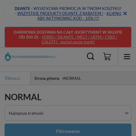
DEANTE
- WYJĄTKOWA PROMOCJA W TWOIM KOSZYKU!
-
WSZYSTKIE PRODUKTY DEANTE Z RABATEM !
-
KLIKNIJ
ABY AKTYWOWAĆ KOD - 10% !!!!
DARMOWA DOSTAWA NA CAŁY ASORTYMENT W SKLEPIE
OD 200 ZŁ
-
FERRO / DEANTE / MELT / USTM / CX80 /
CALEFFI - poznaj nasze marki!
Wstecz
Strona główna
NORMAL
NORMAL
Zmień sortowanie
Najlepsza trafność
Filtrowanie