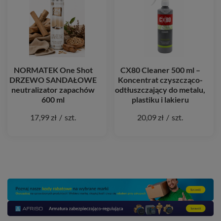
NORMATEK One Shot
CX80 Cleaner 500 ml –
DRZEWO SANDAŁOWE
Koncentrat czyszcząco-
neutralizator zapachów
odtłuszczający do metalu,
600 ml
plastiku i lakieru
17,99 zł
/
szt.
20,09 zł
/
szt.