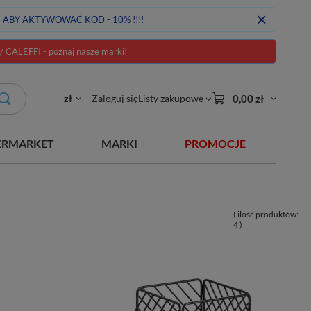
J ABY AKTYWOWAĆ KOD - 10% !!!!
CALEFFI - poznaj nasze marki!
zł
Zaloguj się
Listy zakupowe
0,00 zł
ERMARKET
MARKI
PROMOCJE
( ilość produktów:
4
)