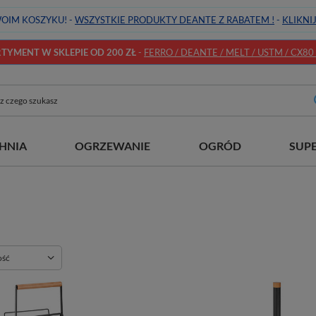
OIM KOSZYKU! -
WSZYSTKIE PRODUKTY DEANTE Z RABATEM !
-
KLIKNI
YMENT W SKLEPIE OD 200 ZŁ
-
FERRO / DEANTE / MELT / USTM / CX80 / 
HNIA
OGRZEWANIE
OGRÓD
SUP
ie
ość