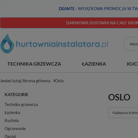
DEANTE
- WYJĄTKOWA PROMOCJA W TW
DARMOWA DOSTAWA NA CAŁY ASORT
TECHNIKA GRZEWCZA
ŁAZIENKA
KUC
Jesteś tutaj:
Strona główna
Oslo
KATEGORIE
OSLO
Technika grzewcza
Łazienka
Zmień sortowan
Najlepsza trafn
Kuchnia
Ogrzewanie
Ogród