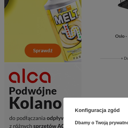
Oslo -
+ D
Konfiguracja zgód
Dbamy o Twoją prywatn