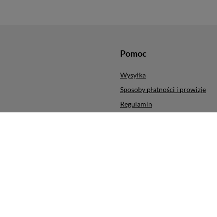
Pomoc
Wysyłka
Sposoby płatności i prowizje
Regulamin
ych produktów
Polityka prywatności
cji
Odstąpienie od umowy
Zarządzaj plikami cookie
ra
,
ul. Obrońców Modlina 5
,
30-733
Kraków