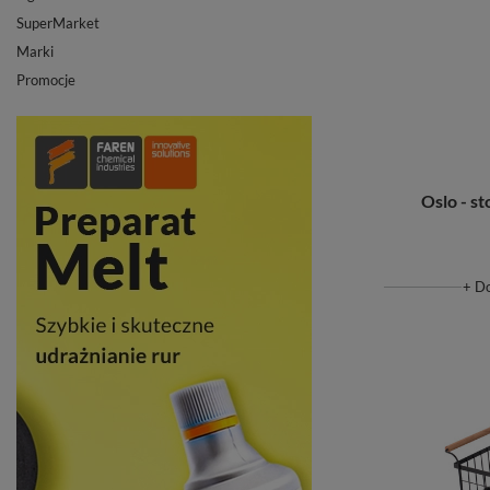
SuperMarket
Marki
Promocje
Oslo - st
+ D