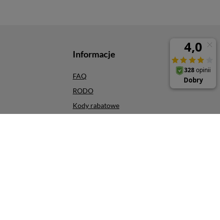
Informacje
FAQ
RODO
Kody rabatowe
Odbiór osobisty
Szybkie zwroty