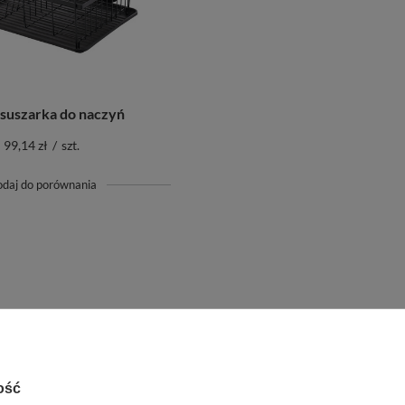
 suszarka do naczyń
99,14 zł
/
szt.
odaj do porównania
ość