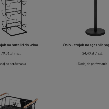
ojak na butelki do wina
Oslo - stojak na ręcznik p
79,31 zł
/
szt.
24,40 zł
/
szt.
odaj do porównania
+ Dodaj do porównania