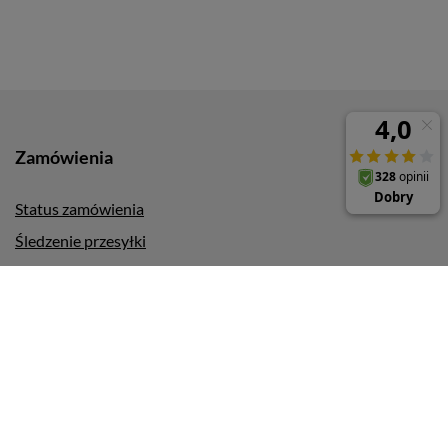
Zamówienia
Status zamówienia
Śledzenie przesyłki
Chcę zareklamować produkt
Chcę odstąpić od umowy
Chcę wymienić produkt
Kontakt
Konto