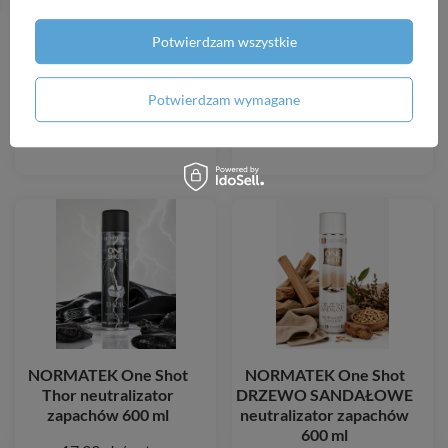
Potwierdzam wszystkie
NORMATEK One Shot
NORMATEK One Shot
Corleone neutralizator
Halk neutralizator
Potwierdzam wymagane
zapachów 600 ml
zapachów 600 ml
17,99 zł
/
szt.
17,99 zł
/
szt.
NORMATEK One Shot
NORMATEK One Shot
Thor neutralizator
DRZEWO SANDAŁOWE
zapachów 600 ml
neutralizator zapachów
600 ml