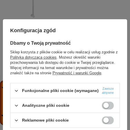
PHILA drążek natrysku
Konfiguracja zgód
przsuwnego, chrom
Dbamy o Twoją prywatność
58,77 zł
/
szt.
Sklep korzysta z plików cookie w celu realizacji usług zgodnie z
Polityką dotyczącą cookies
. Możesz określić warunki
+ Dodaj do porównania
przechowywania lub dostępu do cookie w Twojej przeglądarce.
Więcej informacji na temat warunków i prywatności można
znaleźć także na stronie
Prywatność i warunki Google
.
POLECAMY
Zawsze
Funkcjonalne pliki cookie (wymagane)
aktywne
Analityczne pliki cookie
Reklamowe pliki cookie