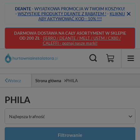
DEANTE
- WYJĄTKOWA PROMOCJA W TWOIM KOSZYKU!
-
WSZYSTKIE PRODUKTY DEANTE Z RABATEM !
-
KLIKNIJ
ABY AKTYWOWAĆ KOD - 10% !!!!
DARMOWA DOSTAWA NA CAŁY ASORTYMENT W SKLEPIE
OD 200 ZŁ
-
FERRO / DEANTE / MELT / USTM / CX80 /
CALEFFI - poznaj nasze marki!
Wstecz
Strona główna
PHILA
PHILA
Zmień sortowanie
Najlepsza trafność
Filtrowanie