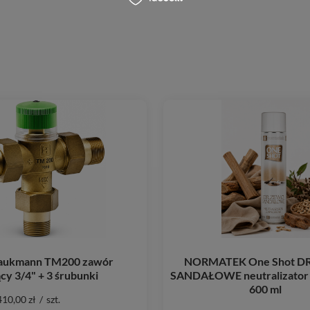
raukmann TM200 zawór
NORMATEK One Shot 
cy 3/4" + 3 śrubunki
SANDAŁOWE neutralizator
600 ml
410,00 zł
/
szt.