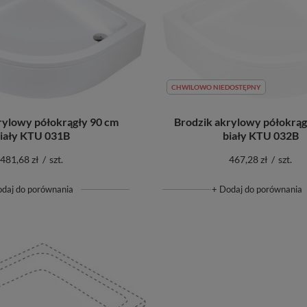
CHWILOWO NIEDOSTĘPNY
rylowy półokrągły 90 cm
Brodzik akrylowy półokrąg
iały KTU 031B
biały KTU 032B
481,68 zł
/
szt.
467,28 zł
/
szt.
odaj do porównania
+ Dodaj do porównania