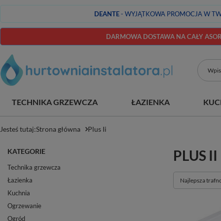
DEANTE
- WYJĄTKOWA PROMOCJA W TW
DARMOWA DOSTAWA NA CAŁY ASORT
TECHNIKA GRZEWCZA
ŁAZIENKA
KUC
Jesteś tutaj:
Strona główna
Plus Ii
KATEGORIE
PLUS II
Technika grzewcza
Łazienka
Zmień sortowan
Najlepsza trafn
Kuchnia
Ogrzewanie
Ogród