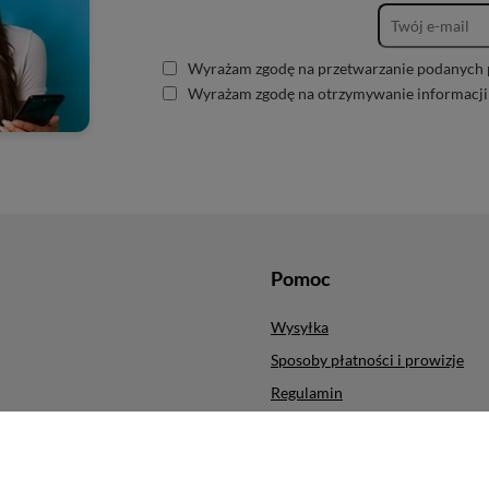
Wyrażam zgodę na przetwarzanie podanych 
Wyrażam zgodę na otrzymywanie informacji
Pomoc
Wysyłka
Sposoby płatności i prowizje
Regulamin
ych produktów
Polityka prywatności
cji
Odstąpienie od umowy