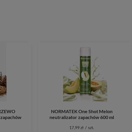
DRZEWO
NORMATEK One Shot Melon
 zapachów
neutralizator zapachów 600 ml
17,99 zł
/
szt.