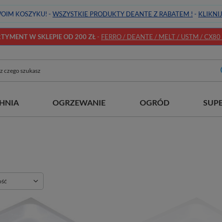
OIM KOSZYKU! -
WSZYSTKIE PRODUKTY DEANTE Z RABATEM !
-
KLIKNI
YMENT W SKLEPIE OD 200 ZŁ
-
FERRO / DEANTE / MELT / USTM / CX80 / 
HNIA
OGRZEWANIE
OGRÓD
SUP
ie
ość