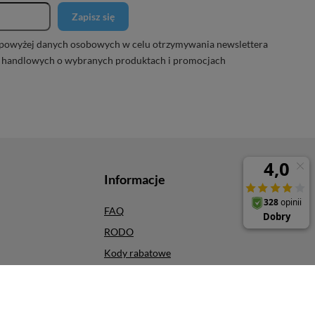
Zapisz się
powyżej danych osobowych w celu otrzymywania newslettera
 handlowych o wybranych produktach i promocjach
Informacje
FAQ
RODO
Kody rabatowe
Odbiór osobisty
Szybkie zwroty