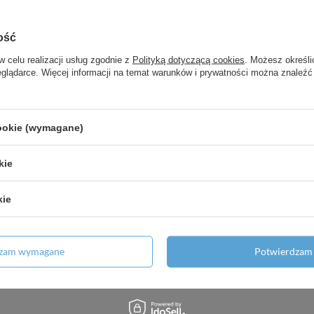
ość
w celu realizacji usług zgodnie z
Polityką dotyczącą cookies
. Możesz określi
eglądarce. Więcej informacji na temat warunków i prywatności można znaleźć
cookie (wymagane)
kie
kie
dzam wymagane
Potwierdzam 