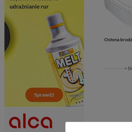
Osłona brodz
+ D