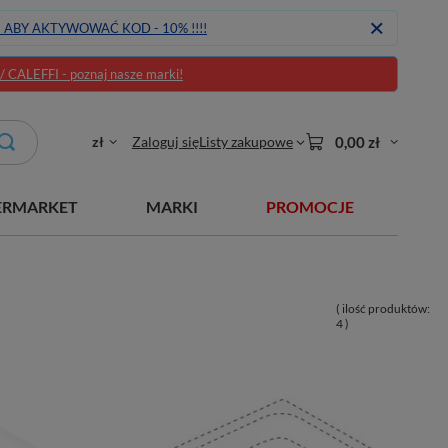
J ABY AKTYWOWAĆ KOD - 10% !!!!
CALEFFI - poznaj nasze marki!
zł
Zaloguj się
Listy zakupowe
0,00 zł
ERMARKET
MARKI
PROMOCJE
( ilość produktów:
4
)