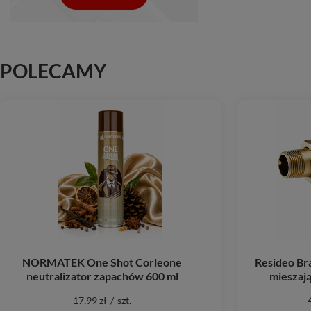
POLECAMY
NORMATEK One Shot Corleone
Resideo B
neutralizator zapachów 600 ml
mieszają
17,99 zł
/
szt.