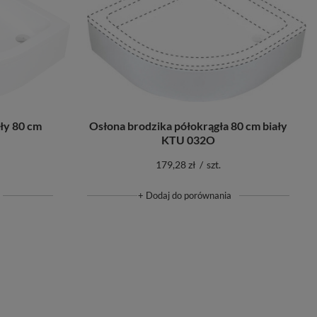
ły 80 cm
Osłona brodzika półokrągła 80 cm biały
KTU 032O
179,28 zł
/
szt.
+ Dodaj do porównania