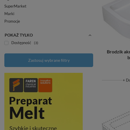
SuperMarket
Marki
Promocje
POKAŻ TYLKO
Dostępność
3
Brodzik ak
b
Zastosuj wybrane filtry
+ D