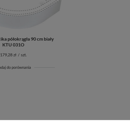
ika półokrągła 90 cm biały
KTU 031O
179,28 zł
/
szt.
odaj do porównania