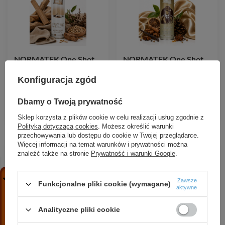
NORMATEK One Shot
NORMATEK One Shot
DRZEWO SANDAŁOWE
Corleone neutralizator
neutralizator zapachów
zapachów 600 ml
Konfiguracja zgód
600 ml
17,99 zł
/
szt.
Dbamy o Twoją prywatność
17,99 zł
/
szt.
Sklep korzysta z plików cookie w celu realizacji usług zgodnie z
Polityką dotyczącą cookies
. Możesz określić warunki
przechowywania lub dostępu do cookie w Twojej przeglądarce.
Więcej informacji na temat warunków i prywatności można
znaleźć także na stronie
Prywatność i warunki Google
.
Zawsze
Funkcjonalne pliki cookie (wymagane)
aktywne
Analityczne pliki cookie