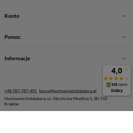
Konto
Pomoc
Informacje
+48 787-787-491
biuro@hurtowniainstalatora.pl
Hurtownia Instalatora
,
ul. Obrońców Modlina 5
,
30-733
Kraków
W sklepie prezentujemy ceny brutto (z VAT).
Stawki VAT dla konsumentów z kraju:
Polska
.