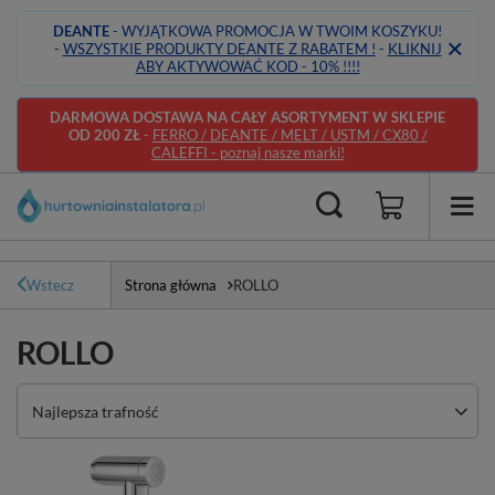
DEANTE
- WYJĄTKOWA PROMOCJA W TWOIM KOSZYKU!
-
WSZYSTKIE PRODUKTY DEANTE Z RABATEM !
-
KLIKNIJ
ABY AKTYWOWAĆ KOD - 10% !!!!
DARMOWA DOSTAWA NA CAŁY ASORTYMENT W SKLEPIE
OD 200 ZŁ
-
FERRO / DEANTE / MELT / USTM / CX80 /
CALEFFI - poznaj nasze marki!
Wstecz
Strona główna
ROLLO
ROLLO
Zmień sortowanie
Najlepsza trafność