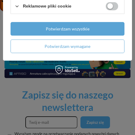
NORMATEK One Shot
NORMATEK One Shot
Reklamowe pliki cookie
Thor neutralizator
Melon neutralizator
zapachów 600 ml
zapachów 600 ml
17,99 zł
/
szt.
17,99 zł
/
szt.
Potwierdzam wszystkie
Potwierdzam wymagane
Zapisz się do naszego
newslettera
Zapisz się
Wyrażam zgodę na przetwarzanie podanych powyżej danych