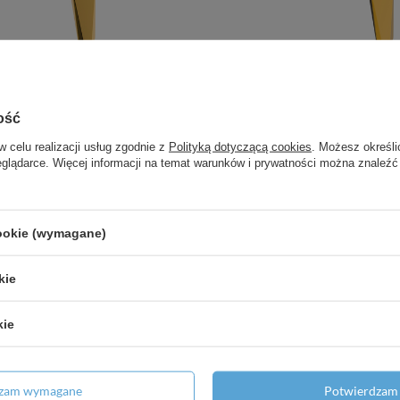
ria natryskowa ścienna bez
Rubio - bateria natryskowa ś
awu natryskowego
zestawu natryskowe
ość
353,08 zł
/
szt.
353,08 zł
/
szt.
w celu realizacji usług zgodnie z
Polityką dotyczącą cookies
. Możesz określi
eglądarce. Więcej informacji na temat warunków i prywatności można znaleźć
odaj do porównania
+ Dodaj do porównania
cookie (wymagane)
kie
kie
dzam wymagane
Potwierdzam 