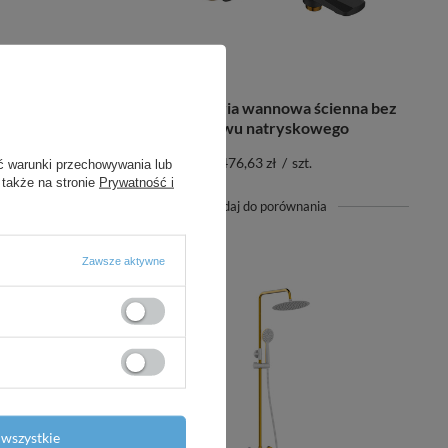
cienna bez
Rubio - bateria wannowa ścienna bez
go
zestawu natryskowego
476,63 zł
/
szt.
ć warunki przechowywania lub
 także na stronie
Prywatność i
+ Dodaj do porównania
Zawsze aktywne
wszystkie