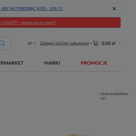
J ABY AKTYWOWAĆ KOD - 10% !!!!
CALEFFI - poznaj nasze marki!
zł
Zaloguj się
Listy zakupowe
0,00 zł
ERMARKET
MARKI
PROMOCJE
( ilość produktów:
12
)