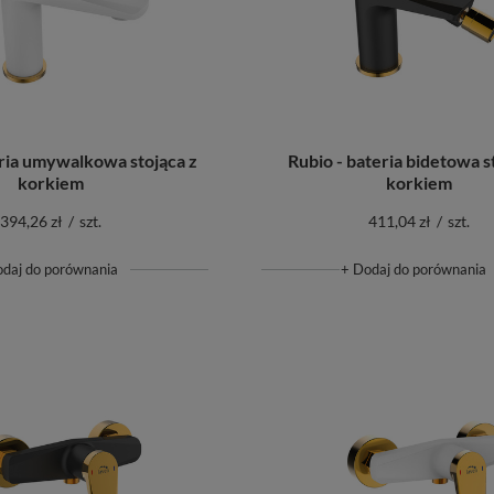
eria umywalkowa stojąca z
Rubio - bateria bidetowa s
korkiem
korkiem
394,26 zł
/
szt.
411,04 zł
/
szt.
odaj do porównania
+ Dodaj do porównania