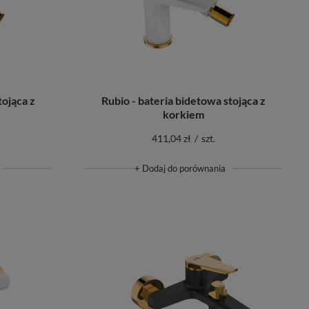
tojąca z
Rubio - bateria bidetowa stojąca z
korkiem
411,04 zł
/
szt.
+ Dodaj do porównania