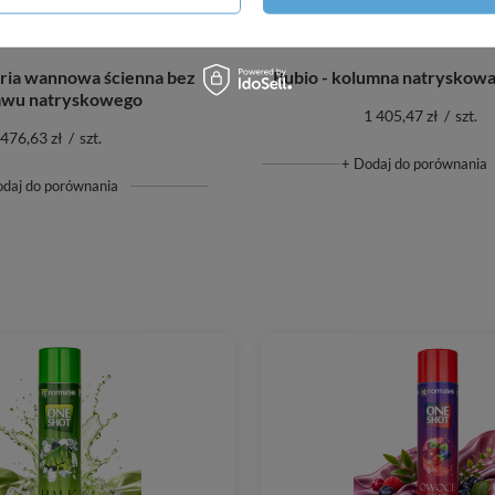
eria wannowa ścienna bez
Rubio - kolumna natryskowa 
awu natryskowego
1 405,47 zł
/
szt.
476,63 zł
/
szt.
+ Dodaj do porównania
odaj do porównania