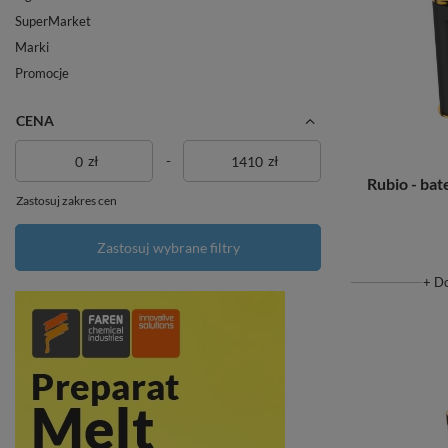
SuperMarket
Marki
Promocje
CENA
zł
-
zł
Rubio - ba
Zastosuj zakres cen
Zastosuj wybrane filtry
+ D