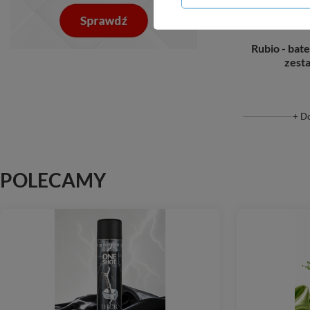
Rubio - bat
zest
+ D
POLECAMY