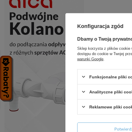
Konfiguracja zgód
Rubio - bate
zest
Dbamy o Twoją prywatn
Sklep korzysta z plików cookie 
dostępu do cookie w Twojej prz
warunki Google
.
+ D
Funkcjonalne pliki 
Analityczne pliki coo
Reklamowe pliki coo
Potwier