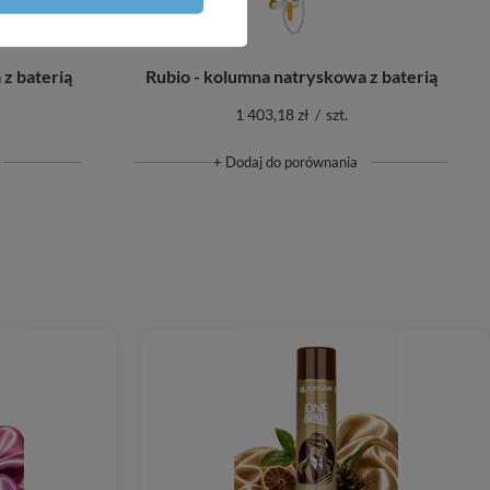
z baterią
Rubio - kolumna natryskowa z baterią
1 403,18 zł
/
szt.
+ Dodaj do porównania