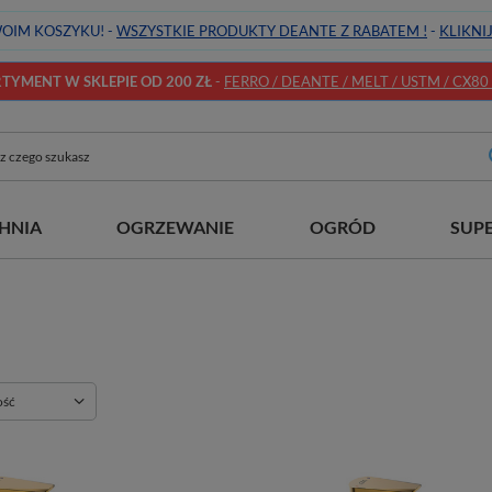
OIM KOSZYKU! -
WSZYSTKIE PRODUKTY DEANTE Z RABATEM !
-
KLIKNI
YMENT W SKLEPIE OD 200 ZŁ
-
FERRO / DEANTE / MELT / USTM / CX80 / 
HNIA
OGRZEWANIE
OGRÓD
SUP
ie
ość