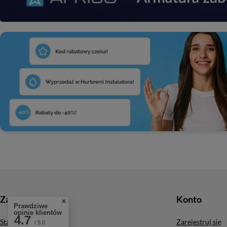
Zamówienia
Konto
Prawdziwe
opinie klientów
4.7
Status zamówienia
Zarejestruj się
/ 5.0