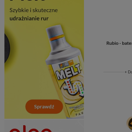
Rubio - bat
+ D