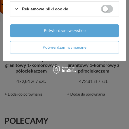
Reklamowe pliki cookie
Potwierdzam wszystkie
Potwierdzam wymagane
CHWILOWO NIEDOSTĘPNY
CHWILOWO NIEDOSTĘPNY
SHIRE zlewozmywak
SHIRE zlewozmywak
granitowy 1-komorowy z
granitowy 1-komorowy z
półociekaczem
półociekaczem
472,81 zł
/
szt.
472,81 zł
/
szt.
+ Dodaj do porównania
+ Dodaj do porównania
POLECAMY