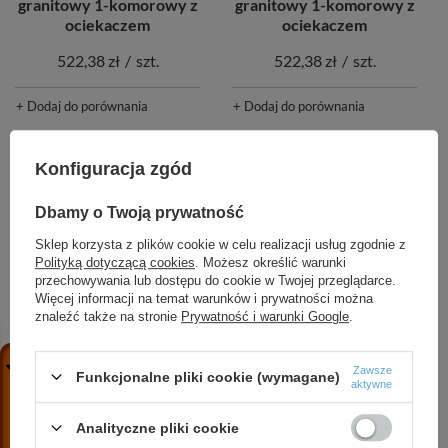
granitowy 1-komorowy z
granitowy 1-komorowy z
ociekaczem
ociekaczem
522,38 zł
/
szt.
522,38 zł
/
szt.
+ Dodaj do porównania
+ Dodaj do porównania
Konfiguracja zgód
Dbamy o Twoją prywatność
Sklep korzysta z plików cookie w celu realizacji usług zgodnie z
Polityką dotyczącą cookies
. Możesz określić warunki
CHWILOWO NIEDOSTĘPNY
CHWILOWO NIEDOSTĘPNY
przechowywania lub dostępu do cookie w Twojej przeglądarce.
Więcej informacji na temat warunków i prywatności można
znaleźć także na stronie
Prywatność i warunki Google
.
SHIRE zlewozmywak
SHIRE zlewozmywak
granitowy 1-komorowy z
granitowy 1-komorowy z
ociekaczem
półociekaczem
Zawsze
Funkcjonalne pliki cookie (wymagane)
aktywne
522,38 zł
/
szt.
472,81 zł
/
szt.
Analityczne pliki cookie
+ Dodaj do porównania
+ Dodaj do porównania