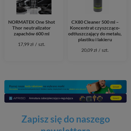
NORMATEK One Shot
CX80 Cleaner 500 ml –
Thor neutralizator
Koncentrat czyszcząco-
zapachów 600 ml
odtłuszczający do metalu,
plastiku i lakieru
17,99 zł
/
szt.
20,09 zł
/
szt.
Zapisz się do naszego
newslettera