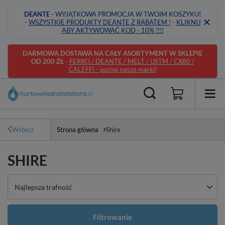
DEANTE
- WYJĄTKOWA PROMOCJA W TWOIM KOSZYKU!
-
WSZYSTKIE PRODUKTY DEANTE Z RABATEM !
-
KLIKNIJ
ABY AKTYWOWAĆ KOD - 10% !!!!
DARMOWA DOSTAWA NA CAŁY ASORTYMENT W SKLEPIE
OD 200 ZŁ
-
FERRO / DEANTE / MELT / USTM / CX80 /
CALEFFI - poznaj nasze marki!
Wstecz
Strona główna
Shire
SHIRE
Zmień sortowanie
Najlepsza trafność
Filtrowanie