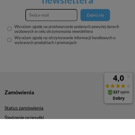
Zapisz się
Wyrażam zgodę na przetwarzanie podanych powyżej danych
osobowych w celu otrzymywania newslettera
Wyrażam zgodę na otrzymywanie informacji handlowych o
wybranych produktach i promocjach
Zamówienia
Status zamówienia
Śledzenie przesyłki
Chcę zareklamować produkt