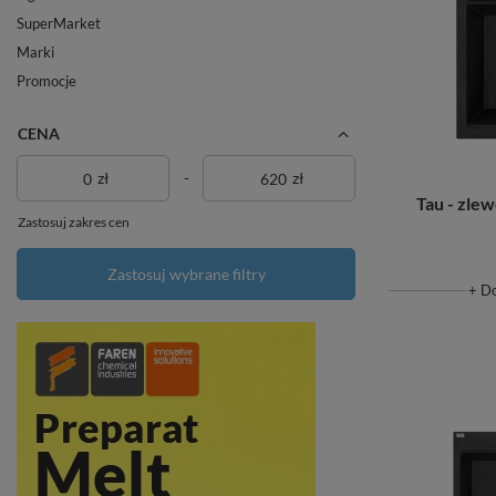
SuperMarket
Marki
Promocje
CENA
zł
-
zł
Tau - zl
Zastosuj zakres cen
Zastosuj wybrane filtry
+ D