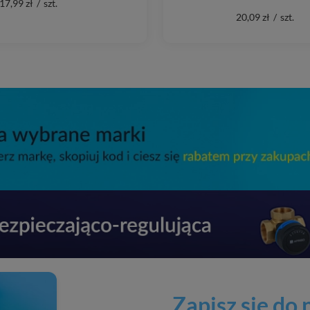
17,99 zł
/
szt.
20,09 zł
/
szt.
Zapisz się do