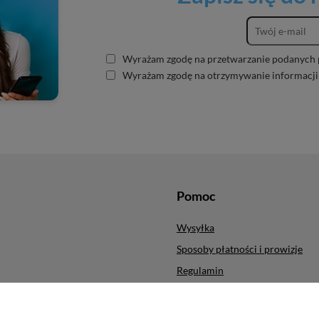
Wyrażam zgodę na przetwarzanie podanych 
Wyrażam zgodę na otrzymywanie informacji
Pomoc
Wysyłka
Sposoby płatności i prowizje
Regulamin
ych produktów
Polityka prywatności
cji
Odstąpienie od umowy