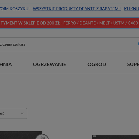
OIM KOSZYKU! -
WSZYSTKIE PRODUKTY DEANTE Z RABATEM !
-
KLIKNI
YMENT W SKLEPIE OD 200 ZŁ
-
FERRO / DEANTE / MELT / USTM / CX80 / 
HNIA
OGRZEWANIE
OGRÓD
SUP
ie
ość