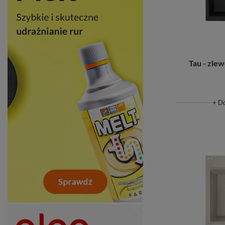
Tau - zl
+ D