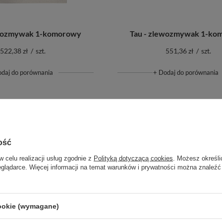
ewozmywak 1-komorowy
Tau - zlewozmywak 1-ko
522,38 zł
/
szt.
551,36 zł
/
szt.
odaj do porównania
+ Dodaj do porównania
ość
w celu realizacji usług zgodnie z
Polityką dotyczącą cookies
. Możesz określi
eglądarce. Więcej informacji na temat warunków i prywatności można znaleźć
cookie (wymagane)