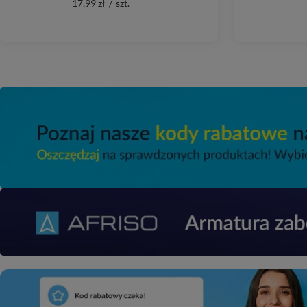
17,99 zł
/
szt.