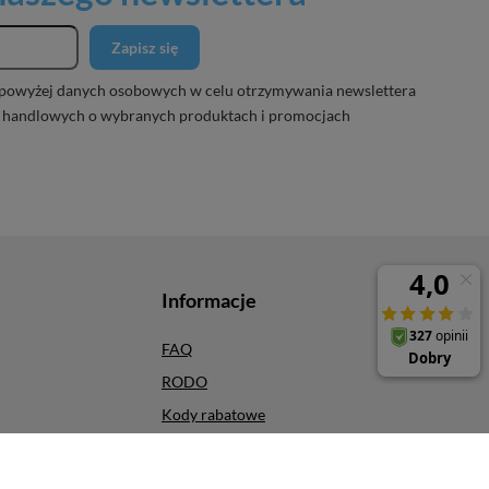
Zapisz się
powyżej danych osobowych w celu otrzymywania newslettera
 handlowych o wybranych produktach i promocjach
Informacje
FAQ
RODO
Kody rabatowe
Odbiór osobisty
Szybkie zwroty