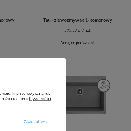
morowy
Tau - zlewozmywak 1-komorowy
595,59 zł
/
szt.
+ Dodaj do porównania
ć warunki przechowywania lub
 także na stronie
Prywatność i
Zawsze aktywne