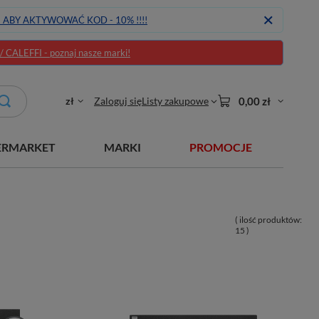
J ABY AKTYWOWAĆ KOD - 10% !!!!
CALEFFI - poznaj nasze marki!
zł
Zaloguj się
Listy zakupowe
0,00 zł
ERMARKET
MARKI
PROMOCJE
( ilość produktów:
15
)