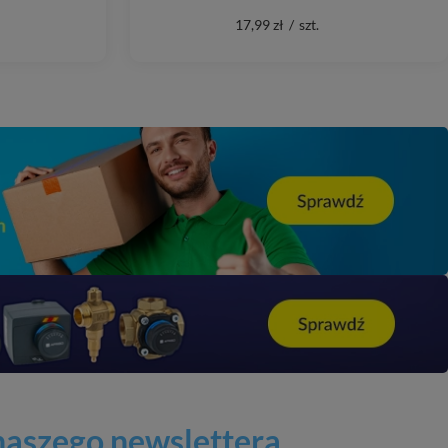
17,99 zł
/
szt.
 naszego newslettera