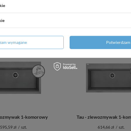
ewozmywak 1-komorowy
Tau - zlewozmywak 1-ko
kie
614,66 zł
/
szt.
529,24 zł
/
szt.
kie
odaj do porównania
+ Dodaj do porównania
dzam wymagane
Potwierdzam 
ewozmywak 1-komorowy
Tau - zlewozmywak 1-ko
595,59 zł
/
szt.
614,66 zł
/
szt.