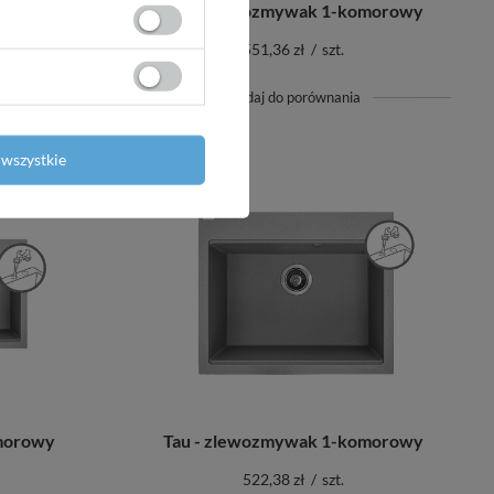
morowy
Tau - zlewozmywak 1-komorowy
551,36 zł
/
szt.
+ Dodaj do porównania
wszystkie
morowy
Tau - zlewozmywak 1-komorowy
522,38 zł
/
szt.