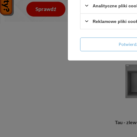
Tau - zl
Analityczne pliki coo
Reklamowe pliki coo
+ D
Potwier
Tau - zl