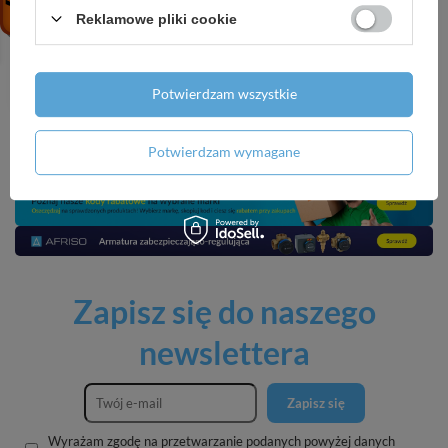
Corleone neutralizator
DRZEWO SANDAŁOWE
Reklamowe pliki cookie
zapachów 600 ml
neutralizator zapachów
600 ml
17,99 zł
/
szt.
17,99 zł
/
szt.
Potwierdzam wszystkie
Potwierdzam wymagane
Zapisz się do naszego
newslettera
Zapisz się
Wyrażam zgodę na przetwarzanie podanych powyżej danych