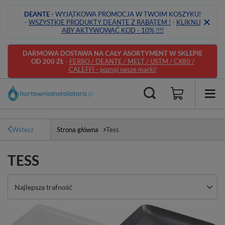
DEANTE
- WYJĄTKOWA PROMOCJA W TWOIM KOSZYKU!
-
WSZYSTKIE PRODUKTY DEANTE Z RABATEM !
-
KLIKNIJ
ABY AKTYWOWAĆ KOD - 10% !!!!
DARMOWA DOSTAWA NA CAŁY ASORTYMENT W SKLEPIE
OD 200 ZŁ
-
FERRO / DEANTE / MELT / USTM / CX80 /
CALEFFI - poznaj nasze marki!
Wstecz
Strona główna
Tess
TESS
Zmień sortowanie
Najlepsza trafność