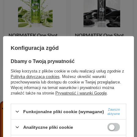
NORMATEK One Shot
NORMATEK One Shot
Halk neutralizator
Thor neutralizator
zapachów 600 ml
zapachów 600 ml
Konfiguracja zgód
17,99 zł
/
szt.
17,99 zł
/
szt.
Dbamy o Twoją prywatność
Sklep korzysta z plików cookie w celu realizacji usług zgodnie z
Polityką dotyczącą cookies
. Możesz określić warunki
przechowywania lub dostępu do cookie w Twojej przeglądarce.
Więcej informacji na temat warunków i prywatności można
znaleźć także na stronie
Prywatność i warunki Google
.
Zawsze
Funkcjonalne pliki cookie (wymagane)
aktywne
Analityczne pliki cookie
NORMATEK One Shot
NORMATEK One Shot