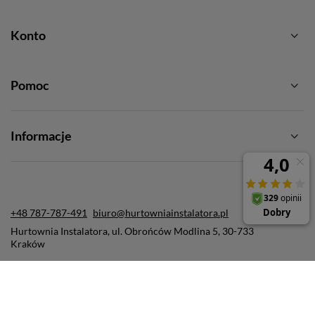
Konto
Pomoc
Informacje
+48 787-787-491
biuro@hurtowniainstalatora.pl
Hurtownia Instalatora
,
ul. Obrońców Modlina 5
,
30-733
Kraków
W sklepie prezentujemy ceny brutto (z VAT).
Stawki VAT dla konsumentów z kraju:
Polska
.