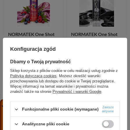
NORMATEK One Shot
NORMATEK One Shot
Owoce Leśne
Thor neutralizator
neutralizator zapachów
zapachów 600 ml
Konfiguracja zgód
600 ml
17,99 zł
/
szt.
Dbamy o Twoją prywatność
17,99 zł
/
szt.
Sklep korzysta z plików cookie w celu realizacji usług zgodnie z
Polityką dotyczącą cookies
. Możesz określić warunki
przechowywania lub dostępu do cookie w Twojej przeglądarce.
Więcej informacji na temat warunków i prywatności można
znaleźć także na stronie
Prywatność i warunki Google
.
Zawsze
Funkcjonalne pliki cookie (wymagane)
aktywne
Analityczne pliki cookie