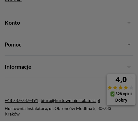
Konto
Pomoc
Informacje
+48 787-787-491
biuro@hurtowniainstalatora.pl
Hurtownia Instalatora
,
ul. Obrońców Modlina 5
,
30-733
Kraków
W sklepie prezentujemy ceny brutto (z VAT).