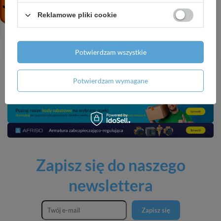
NORMATEK One Shot
CX80 Cleaner 500 ml –
Halk neutralizator
Koncentrat czyszcząco-
Reklamowe pliki cookie
zapachów 600 ml
odtłuszczający do metalu,
plastiku i lakieru
17,99 zł
/
szt.
20,09 zł
/
szt.
Potwierdzam wszystkie
Potwierdzam wymagane
Zapisz się do naszego
newslettera
Zapisz się