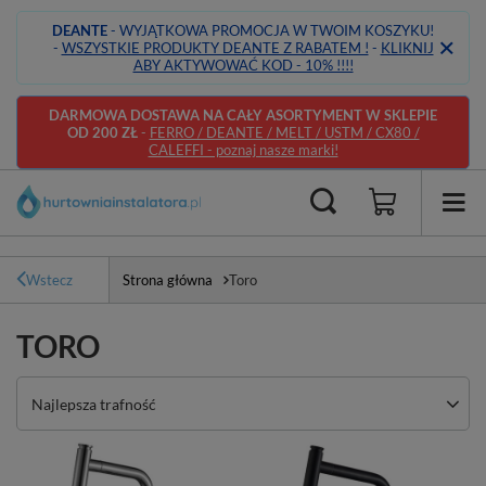
DEANTE
- WYJĄTKOWA PROMOCJA W TWOIM KOSZYKU!
-
WSZYSTKIE PRODUKTY DEANTE Z RABATEM !
-
KLIKNIJ
ABY AKTYWOWAĆ KOD - 10% !!!!
DARMOWA DOSTAWA NA CAŁY ASORTYMENT W SKLEPIE
OD 200 ZŁ
-
FERRO / DEANTE / MELT / USTM / CX80 /
CALEFFI - poznaj nasze marki!
Wstecz
Strona główna
Toro
TORO
Zmień sortowanie
Najlepsza trafność